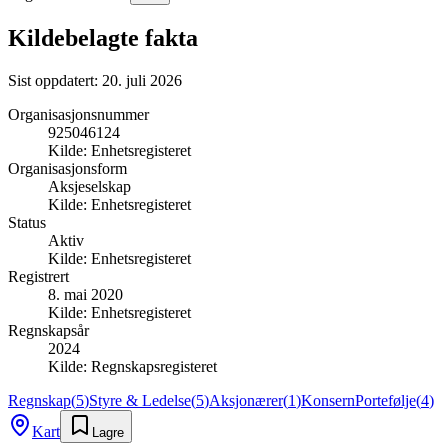
Kildebelagte fakta
Sist oppdatert:
20. juli 2026
Organisasjonsnummer
925046124
Kilde:
Enhetsregisteret
Organisasjonsform
Aksjeselskap
Kilde:
Enhetsregisteret
Status
Aktiv
Kilde:
Enhetsregisteret
Registrert
8. mai 2020
Kilde:
Enhetsregisteret
Regnskapsår
2024
Kilde:
Regnskapsregisteret
Regnskap
(
5
)
Styre & Ledelse
(
5
)
Aksjonærer
(
1
)
Konsern
Portefølje
(
4
)
Kart
Lagre