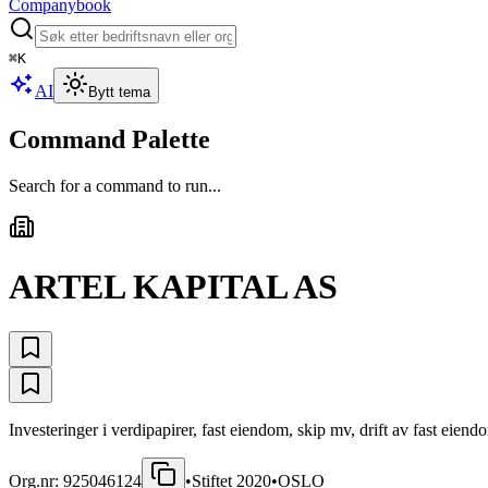
Companybook
⌘
K
AI
Bytt tema
Command Palette
Search for a command to run...
ARTEL KAPITAL AS
Investeringer i verdipapirer, fast eiendom, skip mv, drift av fast eiend
Org.nr:
925046124
•
Stiftet
2020
•
OSLO