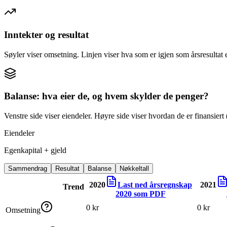
Inntekter og resultat
Søyler viser omsetning. Linjen viser hva som er igjen som årsresultat e
Balanse: hva eier de, og hvem skylder de penger?
Venstre side viser eiendeler. Høyre side viser hvordan de er finansiert (
Eiendeler
Egenkapital + gjeld
Sammendrag
Resultat
Balanse
Nøkkeltall
2020
Last ned årsregnskap
2021
Trend
2020
som PDF
0 kr
0 kr
Omsetning