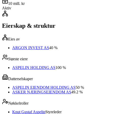
10 mill. kr
Aktiv
Eierskap & struktur
Eies av
ARGON INVEST AS
40 %
Største eiere
ASPELIN HOLDING AS
100 %
Datterselskaper
ASPELIN EIENDOM HOLDING AS
50 %
ASKER NÆRINGSEIENDOM AS
49.2 %
Nøkkelroller
Knut Gustaf Aspelin
Styreleder