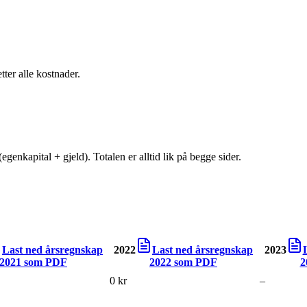
tter alle kostnader.
egenkapital + gjeld). Totalen er alltid lik på begge sider.
Last ned årsregnskap
2022
Last ned årsregnskap
2023
2021
som PDF
2022
som PDF
2
0 kr
–