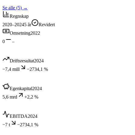
Se alle (5)
→
Regnskap
2020–2024
5
år
Revidert
Omsetning
2022
0
–
Driftsresultat
2024
−7,4 mill
−2734,1 %
Egenkapital
2024
5,6 mrd
+2,2 %
EBITDA
2024
−7 t
−2734,1 %