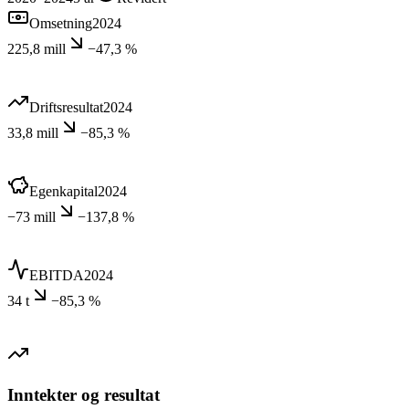
Omsetning
2024
225,8 mill
−47,3 %
Driftsresultat
2024
33,8 mill
−85,3 %
Egenkapital
2024
−73 mill
−137,8 %
EBITDA
2024
34 t
−85,3 %
Inntekter og resultat