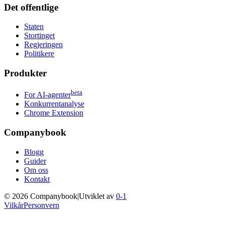
Det offentlige
Staten
Stortinget
Regjeringen
Politikere
Produkter
beta
For AI-agenter
Konkurrentanalyse
Chrome Extension
Companybook
Blogg
Guider
Om oss
Kontakt
©
2026
Companybook
|
Utviklet av
0-1
Vilkår
Personvern