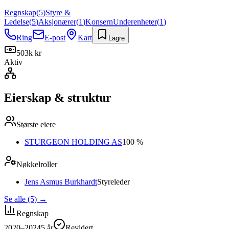
Regnskap
(
5
)
Styre &
Ledelse
(
5
)
Aksjonærer
(
1
)
Konsern
Underenheter
(
1
)
Ring
E-post
Kart
Lagre
503k kr
Aktiv
Eierskap & struktur
Største eiere
STURGEON HOLDING AS
100 %
Nøkkelroller
Jens Asmus Burkhardt
Styreleder
Se alle (5)
→
Regnskap
2020–2024
5
år
Revidert