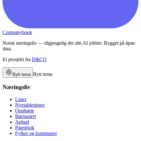
Companybook
Norsk næringsliv — tilgjengelig der din AI jobber. Bygget på åpne
data.
Et prosjekt fra
D&CO
Bytt tema
Bytt tema
Næringsliv
Lister
Nyetableringer
Opphørte
Børsnotert
Anbud
Patentsok
Fylker og kommuner