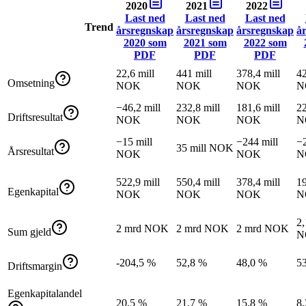
2020
2021
2022
Last ned
Last ned
Last ned
Trend
årsregnskap
årsregnskap
årsregnskap
å
2020
som
2021
som
2022
som
PDF
PDF
PDF
22,6 mill
441 mill
378,4 mill
42
Omsetning
NOK
NOK
NOK
N
−46,2 mill
232,8 mill
181,6 mill
22
Driftsresultat
NOK
NOK
NOK
N
−15 mill
−244 mill
−2
35 mill NOK
Årsresultat
NOK
NOK
N
522,9 mill
550,4 mill
378,4 mill
19
Egenkapital
NOK
NOK
NOK
N
2,
2 mrd NOK
2 mrd NOK
2 mrd NOK
Sum gjeld
N
-204,5 %
52,8 %
48,0 %
5
Driftsmargin
Egenkapitalandel
20,5 %
21,7 %
15,8 %
8