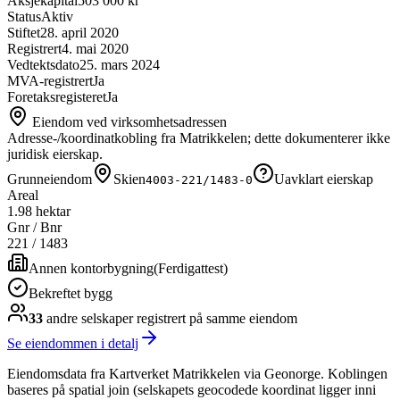
Aksjekapital
503 000 kr
Status
Aktiv
Stiftet
28. april 2020
Registrert
4. mai 2020
Vedtektsdato
25. mars 2024
MVA-registrert
Ja
Foretaksregisteret
Ja
Eiendom ved virksomhetsadressen
Adresse-/koordinatkobling fra Matrikkelen; dette dokumenterer ikke
juridisk eierskap.
Grunneiendom
Skien
Uavklart eierskap
4003-221/1483-0
Areal
1.98 hektar
Gnr / Bnr
221
/
1483
Annen kontorbygning
(
Ferdigattest
)
Bekreftet bygg
33
andre selskap
er
registrert på samme eiendom
Se eiendommen i detalj
Eiendomsdata fra Kartverket Matrikkelen via Geonorge. Koblingen
baseres på spatial join (selskapets geocodede koordinat ligger inni