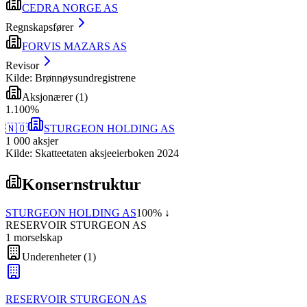
CEDRA NORGE AS
Regnskapsfører
FORVIS MAZARS AS
Revisor
Kilde: Brønnøysundregistrene
Aksjonærer
(
1
)
1
.
100
%
🇳🇴
STURGEON HOLDING AS
1 000
aksjer
Kilde: Skatteetaten aksjeeierboken 2024
Konsernstruktur
STURGEON HOLDING AS
100
% ↓
RESERVOIR STURGEON AS
1
morselskap
Underenheter
(
1
)
RESERVOIR STURGEON AS