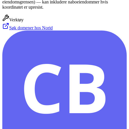
eiendomsgrensen) — kan inkludere naboeiendommer hvis
koordinatet er upresist.
Verktøy
Søk domener hos Norid
CB