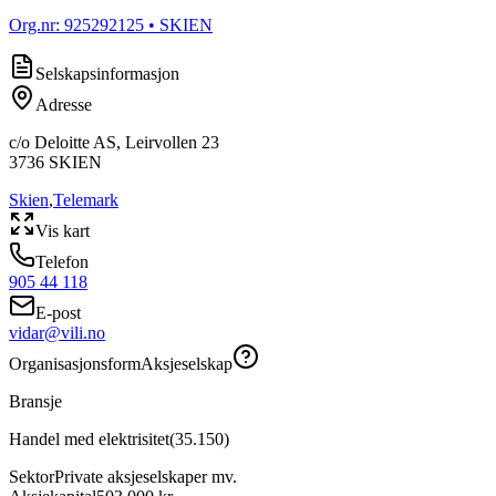
Org.nr:
925292125
• SKIEN
Selskapsinformasjon
Adresse
c/o Deloitte AS, Leirvollen 23
3736
SKIEN
Skien
,
Telemark
Vis kart
Telefon
905 44 118
E-post
vidar@vili.no
Organisasjonsform
Aksjeselskap
Bransje
Handel med elektrisitet
(
35.150
)
Sektor
Private aksjeselskaper mv.