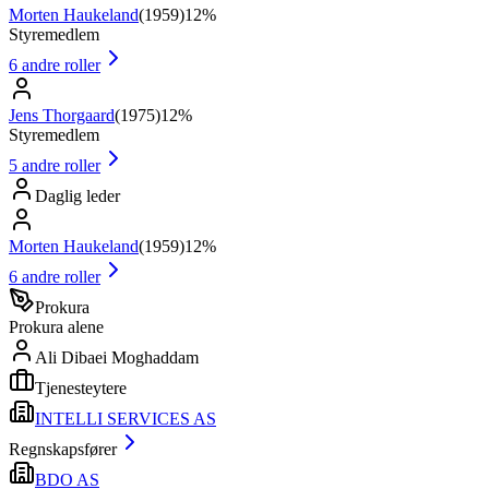
Morten Haukeland
(
1959
)
12%
Styremedlem
6
andre roller
Jens Thorgaard
(
1975
)
12%
Styremedlem
5
andre roller
Daglig leder
Morten Haukeland
(
1959
)
12%
6
andre roller
Prokura
Prokura alene
Ali Dibaei Moghaddam
Tjenesteytere
INTELLI SERVICES AS
Regnskapsfører
BDO AS