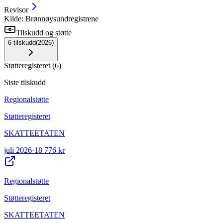
Revisor
Kilde: Brønnøysundregistrene
Tilskudd og støtte
6
tilskudd
(
2026
)
Støtteregisteret
(
6
)
Siste tilskudd
Regionalstøtte
Støtteregisteret
SKATTEETATEN
juli 2026
·
18 776 kr
Regionalstøtte
Støtteregisteret
SKATTEETATEN