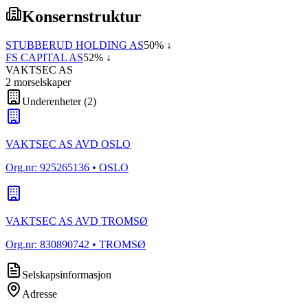
Konsernstruktur
STUBBERUD HOLDING AS
50
% ↓
FS CAPITAL AS
52
% ↓
VAKTSEC AS
2
morselskap
er
Underenheter
(
2
)
VAKTSEC AS AVD OSLO
Org.nr:
925265136
• OSLO
VAKTSEC AS AVD TROMSØ
Org.nr:
830890742
• TROMSØ
Selskapsinformasjon
Adresse