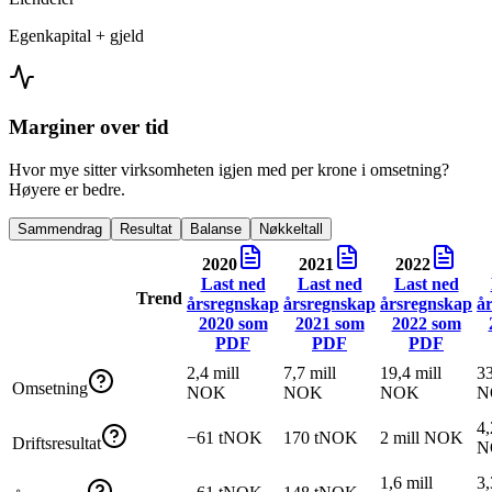
Egenkapital + gjeld
Marginer over tid
Hvor mye sitter virksomheten igjen med per krone i omsetning?
Høyere er bedre.
Sammendrag
Resultat
Balanse
Nøkkeltall
2020
2021
2022
Last ned
Last ned
Last ned
Trend
årsregnskap
årsregnskap
årsregnskap
å
2020
som
2021
som
2022
som
PDF
PDF
PDF
2,4 mill
7,7 mill
19,4 mill
33
Omsetning
NOK
NOK
NOK
N
4,
−61 tNOK
170 tNOK
2 mill NOK
Driftsresultat
N
1,6 mill
3,