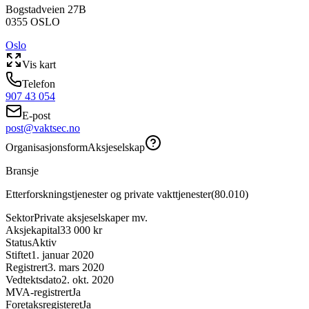
Bogstadveien 27B
0355
OSLO
Oslo
Vis kart
Telefon
907 43 054
E-post
post@vaktsec.no
Organisasjonsform
Aksjeselskap
Bransje
Etterforskningstjenester og private vakttjenester
(
80.010
)
Sektor
Private aksjeselskaper mv.
Aksjekapital
33 000 kr
Status
Aktiv
Stiftet
1. januar 2020
Registrert
3. mars 2020
Vedtektsdato
2. okt. 2020
MVA-registrert
Ja
Foretaksregisteret
Ja