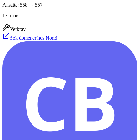
Ansatte: 558 → 557
13. mars
Verktøy
Søk domener hos Norid
CB