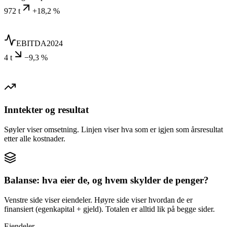
972 t
+18,2 %
EBITDA
2024
4 t
−9,3 %
Inntekter og resultat
Søyler viser omsetning. Linjen viser hva som er igjen som årsresultat
etter alle kostnader.
Balanse: hva eier de, og hvem skylder de penger?
Venstre side viser eiendeler. Høyre side viser hvordan de er
finansiert (egenkapital + gjeld). Totalen er alltid lik på begge sider.
Eiendeler