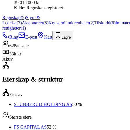
39 015 000 kr
Kilde:
Regnskapsregisteret
Regnskap
(
5
)
Styre &
Ledelse
(
7
)
Aksjonærer
(
5
)
Konsern
Underenheter
(
2
)
Tilskudd
(
6
)
Immater
rettigheter
(
1
)
Ring
E-post
Kart
Lagre
628
ansatte
33k kr
Aktiv
Eierskap & struktur
Eies av
STUBBERUD HOLDING AS
50 %
Største eiere
FS CAPITAL AS
52 %