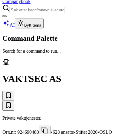
Companybook
⌘
K
AI
Bytt tema
Command Palette
Search for a command to run...
VAKTSEC AS
Private vakttjenester.
Org.nr:
924690488
•
628
ansatte
•
Stiftet
2020
•
OSLO