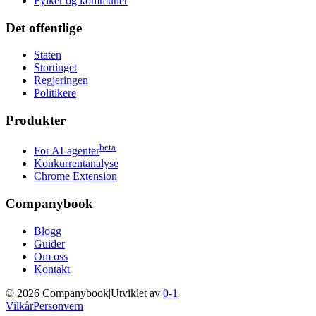
Fylker og kommuner
Det offentlige
Staten
Stortinget
Regjeringen
Politikere
Produkter
beta
For AI-agenter
Konkurrentanalyse
Chrome Extension
Companybook
Blogg
Guider
Om oss
Kontakt
©
2026
Companybook
|
Utviklet av
0-1
Vilkår
Personvern