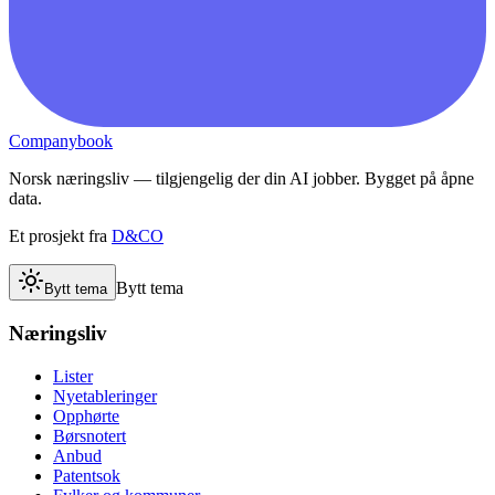
Companybook
Norsk næringsliv — tilgjengelig der din AI jobber. Bygget på åpne
data.
Et prosjekt fra
D&CO
Bytt tema
Bytt tema
Næringsliv
Lister
Nyetableringer
Opphørte
Børsnotert
Anbud
Patentsok