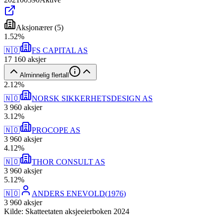
Aksjonærer
(
5
)
1
.
52
%
🇳🇴
FS CAPITAL AS
17 160
aksjer
Alminnelig flertall
2
.
12
%
🇳🇴
NORSK SIKKERHETSDESIGN AS
3 960
aksjer
3
.
12
%
🇳🇴
PROCOPE AS
3 960
aksjer
4
.
12
%
🇳🇴
THOR CONSULT AS
3 960
aksjer
5
.
12
%
🇳🇴
ANDERS ENEVOLD
(
1976
)
3 960
aksjer
Kilde: Skatteetaten aksjeeierboken 2024