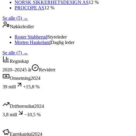
NORSK SIKKERHETSDESIGN AS
12 %
PROCOPE AS
12 %
Se alle (5)
→
Nøkkelroller
Roger Stubberud
Styreleder
Morten Haukeland
Daglig leder
Se alle (7)
→
Regnskap
2020–2024
5
år
Revidert
Omsetning
2024
39 mill
+15,8 %
Driftsresultat
2024
3,8 mill
−10,5 %
Egenkapital
2024