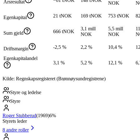
−61 tNOK
148 tNOK
Årsresultat
NOK
N
21 tNOK
169 tNOK
753 tNOK
8
Egenkapital
3,1 mill
5,5 mill
11
666 tNOK
Sum gjeld
NOK
NOK
N
-2,5 %
2,2 %
10,4 %
1
Driftsmargin
Egenkapitalandel
3,1 %
5,2 %
12,1 %
6
Kilde: Regnskapsregisteret (Brønnøysundregistrene)
Styre og ledelse
Styre
Roger Stubberud
(
1969
)
6%
Styrets leder
8
andre roller