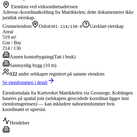
Eiendom ved virksomhetsadressen
Adresse-/koordinatkobling fra Matrikkelen; dette dokumenterer ikke
juridisk eierskap.
Grunneiendom
Oslo
Uavklart eierskap
0301-214/130-0
Areal
519 m²
Gnr / Bnr
214
/
130
Annen kontorbygning
(
Tatt i bruk
)
Sannsynlig bygg (10 m)
122
andre selskap
er
registrert på samme eiendom
Se eiendommen i detalj
Eiendomsdata fra Kartverket Matrikkelen via Geonorge. Koblingen
baseres på spatial join (selskapets geocodede koordinat ligger inni
eiendomsgrensen) — kan inkludere naboeiendommer hvis
koordinatet er upresist.
Hendelser