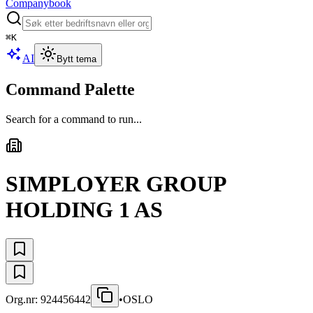
Companybook
⌘
K
AI
Bytt tema
Command Palette
Search for a command to run...
SIMPLOYER GROUP
HOLDING 1 AS
Org.nr:
924456442
•
OSLO