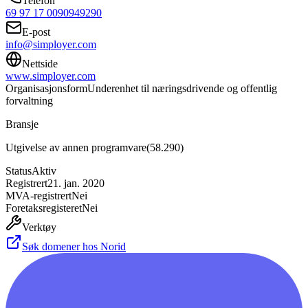
Telefon
69 97 17 00
90949290
E-post
info@simployer.com
Nettside
www.simployer.com
Organisasjonsform
Underenhet til næringsdrivende og offentlig
forvaltning
Bransje
Utgivelse av annen programvare
(
58.290
)
Status
Aktiv
Registrert
21. jan. 2020
MVA-registrert
Nei
Foretaksregisteret
Nei
Verktøy
Søk domener hos Norid