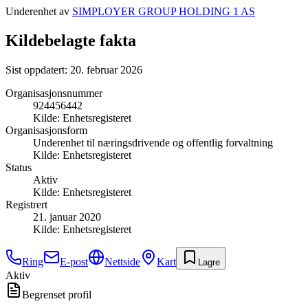
Underenhet av
SIMPLOYER GROUP HOLDING 1 AS
Kildebelagte fakta
Sist oppdatert:
20. februar 2026
Organisasjonsnummer
924456442
Kilde:
Enhetsregisteret
Organisasjonsform
Underenhet til næringsdrivende og offentlig forvaltning
Kilde:
Enhetsregisteret
Status
Aktiv
Kilde:
Enhetsregisteret
Registrert
21. januar 2020
Kilde:
Enhetsregisteret
Ring
E-post
Nettside
Kart
Lagre
Aktiv
Begrenset profil