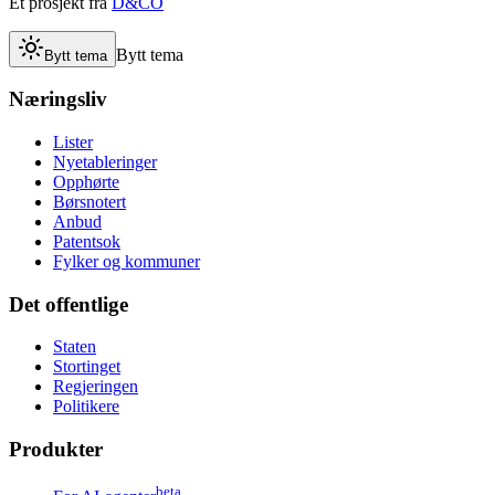
Et prosjekt fra
D&CO
Bytt tema
Bytt tema
Næringsliv
Lister
Nyetableringer
Opphørte
Børsnotert
Anbud
Patentsok
Fylker og kommuner
Det offentlige
Staten
Stortinget
Regjeringen
Politikere
Produkter
beta