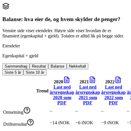
Balanse: hva eier de, og hvem skylder de penger?
Venstre side viser eiendeler. Høyre side viser hvordan de er
finansiert (egenkapital + gjeld). Totalen er alltid lik på begge sider.
Eiendeler
Egenkapital + gjeld
Sammendrag
Resultat
Balanse
Nøkkeltall
Siste 5 år
Siste 10 år
2020
2021
2022
Last ned
Last ned
Last ned
Trend
årsregnskap
årsregnskap
årsregnskap
å
2020
som
2021
som
2022
som
PDF
PDF
PDF
–
–
–
–
Omsetning
−14 tNOK
−6 tNOK
−9 tNOK
−
Driftsresultat