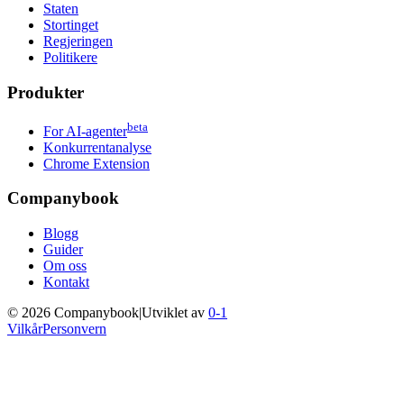
Staten
Stortinget
Regjeringen
Politikere
Produkter
beta
For AI-agenter
Konkurrentanalyse
Chrome Extension
Companybook
Blogg
Guider
Om oss
Kontakt
©
2026
Companybook
|
Utviklet av
0-1
Vilkår
Personvern