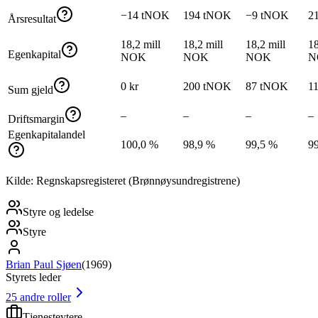
−14 tNOK
194 tNOK
−9 tNOK
2
Årsresultat
18,2 mill
18,2 mill
18,2 mill
18
Egenkapital
NOK
NOK
NOK
N
0 kr
200 tNOK
87 tNOK
1
Sum gjeld
–
–
–
–
Driftsmargin
Egenkapitalandel
100,0 %
98,9 %
99,5 %
9
Kilde: Regnskapsregisteret (Brønnøysundregistrene)
Styre og ledelse
Styre
Brian Paul Sjøen
(
1969
)
Styrets leder
25
andre roller
Tjenesteytere