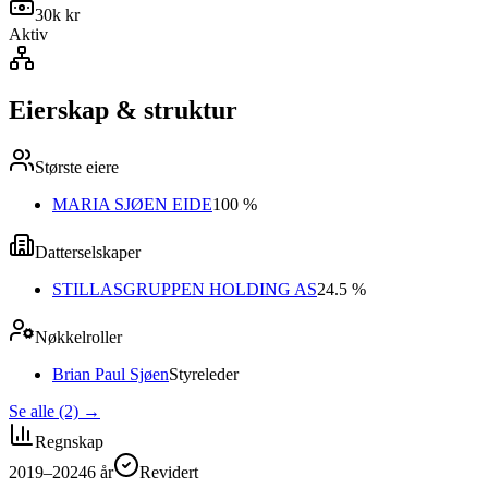
30k kr
Aktiv
Eierskap & struktur
Største eiere
MARIA SJØEN EIDE
100 %
Datterselskaper
STILLASGRUPPEN HOLDING AS
24.5 %
Nøkkelroller
Brian Paul Sjøen
Styreleder
Se alle (2)
→
Regnskap
2019–2024
6
år
Revidert