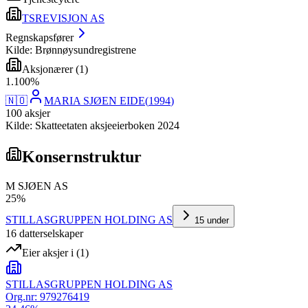
TSREVISJON AS
Regnskapsfører
Kilde: Brønnøysundregistrene
Aksjonærer
(
1
)
1
.
100
%
🇳🇴
MARIA SJØEN EIDE
(
1994
)
100
aksjer
Kilde: Skatteetaten aksjeeierboken 2024
Konsernstruktur
M SJØEN AS
25
%
STILLASGRUPPEN HOLDING AS
15
under
16
datterselskap
er
Eier aksjer i
(
1
)
STILLASGRUPPEN HOLDING AS
Org.nr:
979276419