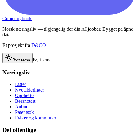
Companybook
Norsk næringsliv — tilgjengelig der din AI jobber. Bygget på åpne
data.
Et prosjekt fra
D&CO
Bytt tema
Bytt tema
Næringsliv
Lister
Nyetableringer
Opphørte
Børsnotert
Anbud
Patentsok
Fylker og kommuner
Det offentlige