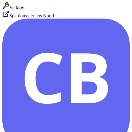
Verktøy
Søk domener hos Norid
CB