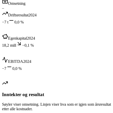
Omsetning
–
Driftsresultat
2024
−7 t
0,0 %
Egenkapital
2024
18,2 mill
−0,1 %
EBITDA
2024
−7
0,0 %
Inntekter og resultat
Søyler viser omsetning. Linjen viser hva som er igjen som årsresultat
etter alle kostnader.