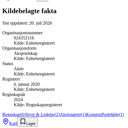
Kildebelagte fakta
Sist oppdatert:
20. juli 2026
Organisasjonsnummer
924352116
Kilde:
Enhetsregisteret
Organisasjonsform
Aksjeselskap
Kilde:
Enhetsregisteret
Status
Aktiv
Kilde:
Enhetsregisteret
Registrert
6. januar 2020
Kilde:
Enhetsregisteret
Regnskapsår
2024
Kilde:
Regnskapsregisteret
Regnskap
(
6
)
Styre & Ledelse
(
2
)
Aksjonærer
(
1
)
Konsern
Portefølje
(
1
)
Kart
Lagre