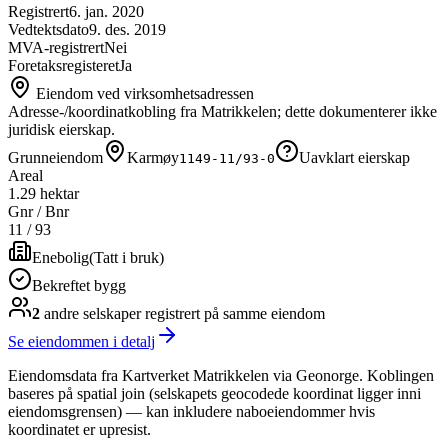
Registrert
6. jan. 2020
Vedtektsdato
9. des. 2019
MVA-registrert
Nei
Foretaksregisteret
Ja
Eiendom ved virksomhetsadressen
Adresse-/koordinatkobling fra Matrikkelen; dette dokumenterer ikke
juridisk eierskap.
Grunneiendom
Karmøy
Uavklart eierskap
1149-11/93-0
Areal
1.29 hektar
Gnr / Bnr
11
/
93
Enebolig
(
Tatt i bruk
)
Bekreftet bygg
2
andre selskap
er
registrert på samme eiendom
Se eiendommen i detalj
Eiendomsdata fra Kartverket Matrikkelen via Geonorge. Koblingen
baseres på spatial join (selskapets geocodede koordinat ligger inni
eiendomsgrensen) — kan inkludere naboeiendommer hvis
koordinatet er upresist.