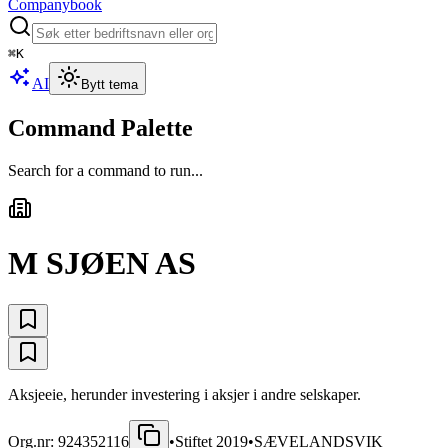
Companybook
⌘
K
AI
Bytt tema
Command Palette
Search for a command to run...
M SJØEN AS
Aksjeeie, herunder investering i aksjer i andre selskaper.
Org.nr:
924352116
•
Stiftet
2019
•
SÆVELANDSVIK