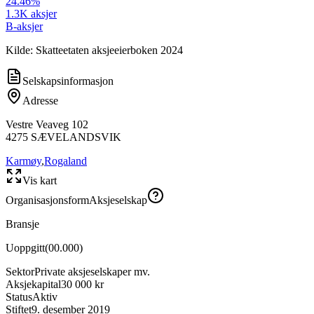
24.46
%
1.3K
aksjer
B-aksjer
Kilde: Skatteetaten aksjeeierboken 2024
Selskapsinformasjon
Adresse
Vestre Veaveg 102
4275
SÆVELANDSVIK
Karmøy
,
Rogaland
Vis kart
Organisasjonsform
Aksjeselskap
Bransje
Uoppgitt
(
00.000
)
Sektor
Private aksjeselskaper mv.
Aksjekapital
30 000 kr
Status
Aktiv
Stiftet
9. desember 2019