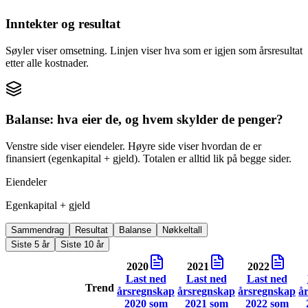
Inntekter og resultat
Søyler viser omsetning. Linjen viser hva som er igjen som årsresultat
etter alle kostnader.
Balanse: hva eier de, og hvem skylder de penger?
Venstre side viser eiendeler. Høyre side viser hvordan de er
finansiert (egenkapital + gjeld). Totalen er alltid lik på begge sider.
Eiendeler
Egenkapital + gjeld
Sammendrag
Resultat
Balanse
Nøkkeltall
Siste 5 år
Siste 10 år
2020
2021
2022
Last ned
Last ned
Last ned
Trend
årsregnskap
årsregnskap
årsregnskap
å
2020
som
2021
som
2022
som