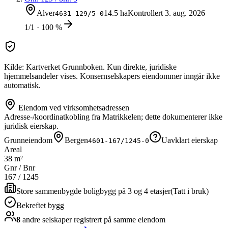
Alver
14.5 ha
Kontrollert
3. aug. 2026
4631-129/5-0
1/1 · 100 %
Kilde: Kartverket Grunnboken. Kun direkte, juridiske
hjemmelsandeler vises. Konsernselskapers eiendommer inngår ikke
automatisk.
Eiendom ved virksomhetsadressen
Adresse-/koordinatkobling fra Matrikkelen; dette dokumenterer ikke
juridisk eierskap.
Grunneiendom
Bergen
Uavklart eierskap
4601-167/1245-0
Areal
38 m²
Gnr / Bnr
167
/
1245
Store sammenbygde boligbygg på 3 og 4 etasjer
(
Tatt i bruk
)
Bekreftet bygg
8
andre selskap
er
registrert på samme eiendom