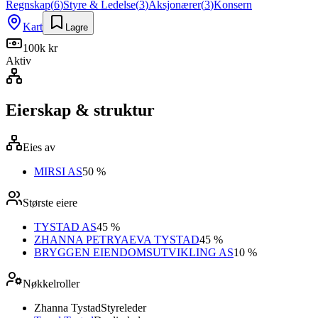
Regnskap
(
6
)
Styre & Ledelse
(
3
)
Aksjonærer
(
3
)
Konsern
Kart
Lagre
100k kr
Aktiv
Eierskap & struktur
Eies av
MIRSI AS
50 %
Største eiere
TYSTAD AS
45 %
ZHANNA PETRYAEVA TYSTAD
45 %
BRYGGEN EIENDOMSUTVIKLING AS
10 %
Nøkkelroller
Zhanna Tystad
Styreleder