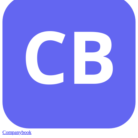
CB
Companybook