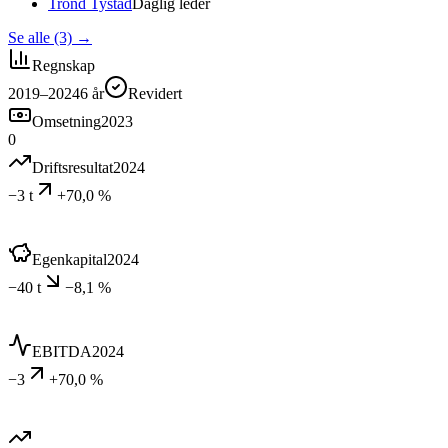
Trond Tystad
Daglig leder
Se alle (3)
→
Regnskap
2019–2024
6
år
Revidert
Omsetning
2023
0
Driftsresultat
2024
−3 t
+70,0 %
Egenkapital
2024
−40 t
−8,1 %
EBITDA
2024
−3
+70,0 %