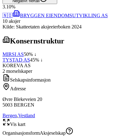
Negativt flertall
3
.
10
%
🇳🇴
BRYGGEN EIENDOMSUTVIKLING AS
10
aksjer
Kilde: Skatteetaten aksjeeierboken 2024
Konsernstruktur
MIRSI AS
50
% ↓
TYSTAD AS
45
% ↓
KOREVA AS
2
morselskap
er
Selskapsinformasjon
Adresse
Øvre Blekeveien 20
5003
BERGEN
Bergen
,
Vestland
Vis kart
Organisasjonsform
Aksjeselskap