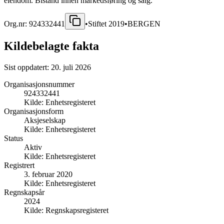
eiendom. Bistand innen markedsføring og salg.
Org.nr:
924332441
•
Stiftet
2019
•
BERGEN
Kildebelagte fakta
Sist oppdatert:
20. juli 2026
Organisasjonsnummer
924332441
Kilde:
Enhetsregisteret
Organisasjonsform
Aksjeselskap
Kilde:
Enhetsregisteret
Status
Aktiv
Kilde:
Enhetsregisteret
Registrert
3. februar 2020
Kilde:
Enhetsregisteret
Regnskapsår
2024
Kilde:
Regnskapsregisteret