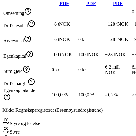
PDF
PDF
PDF
–
–
–
0 
Omsetning
−6 tNOK
–
−128 tNOK
−
Driftsresultat
−6 tNOK
0 kr
−128 tNOK
−
Årsresultat
100 tNOK
100 tNOK
−28 tNOK
−
Egenkapital
6,2 mill
6,
0 kr
0 kr
Sum gjeld
NOK
N
–
–
–
–
Driftsmargin
Egenkapitalandel
100,0 %
100,0 %
-0,5 %
-0
Kilde: Regnskapsregisteret (Brønnøysundregistrene)
Styre og ledelse
Styre