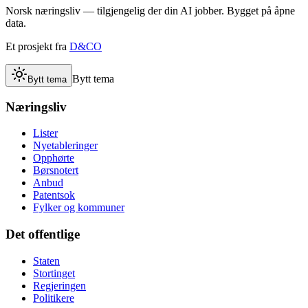
Norsk næringsliv — tilgjengelig der din AI jobber. Bygget på åpne
data.
Et prosjekt fra
D&CO
Bytt tema
Bytt tema
Næringsliv
Lister
Nyetableringer
Opphørte
Børsnotert
Anbud
Patentsok
Fylker og kommuner
Det offentlige
Staten
Stortinget
Regjeringen
Politikere