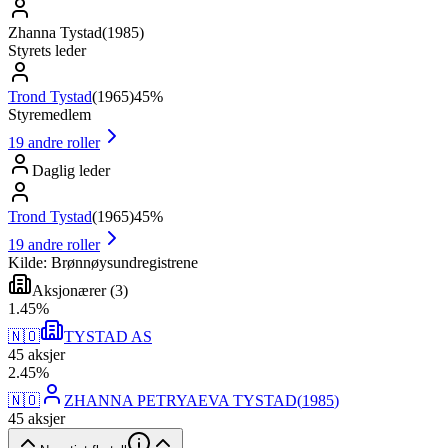
Zhanna Tystad
(
1985
)
Styrets leder
Trond Tystad
(
1965
)
45%
Styremedlem
19
andre roller
Daglig leder
Trond Tystad
(
1965
)
45%
19
andre roller
Kilde: Brønnøysundregistrene
Aksjonærer
(
3
)
1
.
45
%
🇳🇴
TYSTAD AS
45
aksjer
2
.
45
%
🇳🇴
ZHANNA PETRYAEVA TYSTAD
(
1985
)
45
aksjer