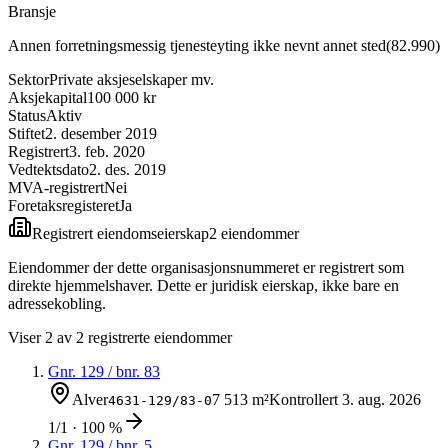
Bransje
Annen forretningsmessig tjenesteyting ikke nevnt annet sted
(
82.990
)
Sektor
Private aksjeselskaper mv.
Aksjekapital
100 000 kr
Status
Aktiv
Stiftet
2. desember 2019
Registrert
3. feb. 2020
Vedtektsdato
2. des. 2019
MVA-registrert
Nei
Foretaksregisteret
Ja
Registrert eiendomseierskap
2
eiendom
mer
Eiendommer der dette organisasjonsnummeret er registrert som
direkte hjemmelshaver. Dette er juridisk eierskap, ikke bare en
adressekobling.
Viser
2
av
2
registrerte eiendommer
Gnr.
129
/ bnr.
83
Alver
7 513 m²
Kontrollert
3. aug. 2026
4631-129/83-0
1/1 · 100 %
Gnr.
129
/ bnr.
5