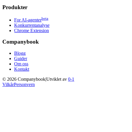
Produkter
beta
For AI-agenter
Konkurrentanalyse
Chrome Extension
Companybook
Blogg
Guider
Om oss
Kontakt
©
2026
Companybook
|
Utviklet av
0-1
Vilkår
Personvern