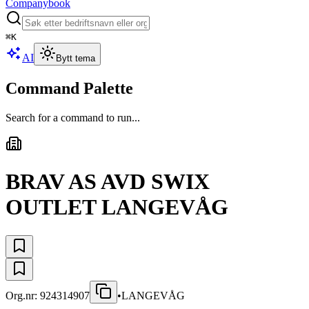
Companybook
⌘
K
AI
Bytt tema
Command Palette
Search for a command to run...
BRAV AS AVD SWIX
OUTLET LANGEVÅG
Org.nr:
924314907
•
LANGEVÅG