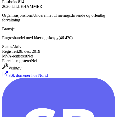
Postboks 814
2626
LILLEHAMMER
Organisasjonsform
Underenhet til næringsdrivende og offentlig
forvaltning
Bransje
Engroshandel med klær og skotøy
(
46.420
)
Status
Aktiv
Registrert
28. des. 2019
MVA-registrert
Nei
Foretaksregisteret
Nei
Verktøy
Søk domener hos Norid