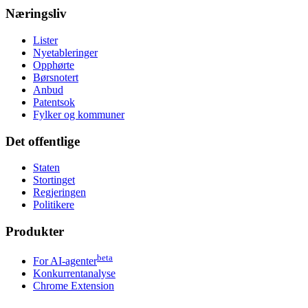
Næringsliv
Lister
Nyetableringer
Opphørte
Børsnotert
Anbud
Patentsok
Fylker og kommuner
Det offentlige
Staten
Stortinget
Regjeringen
Politikere
Produkter
beta
For AI-agenter
Konkurrentanalyse
Chrome Extension