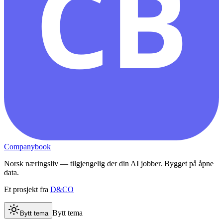
CB
Companybook
Norsk næringsliv — tilgjengelig der din AI jobber. Bygget på åpne
data.
Et prosjekt fra
D&CO
Bytt tema
Bytt tema