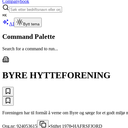
Companybook
⌘
K
AI
Bytt tema
Command Palette
Search for a command to run...
BYRE HYTTEFORENING
Foreningen har til formål å verne om Byre og sørge for et godt miljø 
Org.nr:
924053615
•
Stiftet
1978
•
HAFRSFJORD