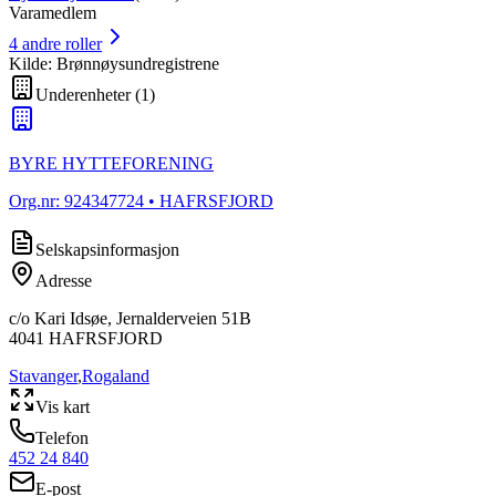
Varamedlem
4
andre roller
Kilde: Brønnøysundregistrene
Underenheter
(
1
)
BYRE HYTTEFORENING
Org.nr:
924347724
• HAFRSFJORD
Selskapsinformasjon
Adresse
c/o Kari Idsøe, Jernalderveien 51B
4041
HAFRSFJORD
Stavanger
,
Rogaland
Vis kart
Telefon
452 24 840
E-post