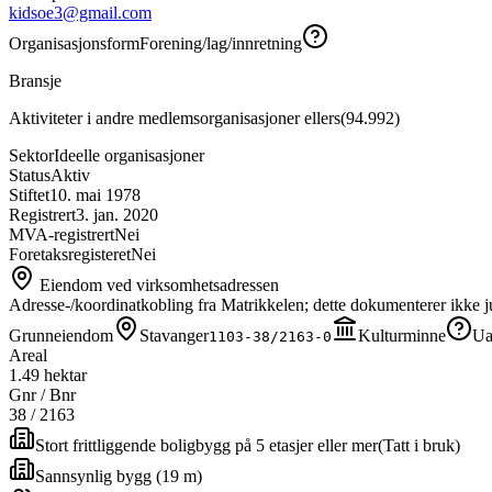
kidsoe3@gmail.com
Organisasjonsform
Forening/lag/innretning
Bransje
Aktiviteter i andre medlemsorganisasjoner ellers
(
94.992
)
Sektor
Ideelle organisasjoner
Status
Aktiv
Stiftet
10. mai 1978
Registrert
3. jan. 2020
MVA-registrert
Nei
Foretaksregisteret
Nei
Eiendom ved virksomhetsadressen
Adresse-/koordinatkobling fra Matrikkelen; dette dokumenterer ikke ju
Grunneiendom
Stavanger
Kulturminne
Ua
1103-38/2163-0
Areal
1.49 hektar
Gnr / Bnr
38
/
2163
Stort frittliggende boligbygg på 5 etasjer eller mer
(
Tatt i bruk
)
Sannsynlig bygg (19 m)