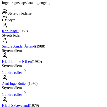
Ingen regnskapsdata tilgjengelig.
Styre og ledelse
Styre
Kari Idsøe
(
1969
)
Styrets leder
Sandra Amdal Åsland
(
1988
)
Styremedlem
Kjetil Lønne Nilsen
(
1980
)
Styremedlem
1
andre roller
Arnt Inge Botten
(
1970
)
Styremedlem
1
andre roller
Kjetil Skjæveland
(
1979
)