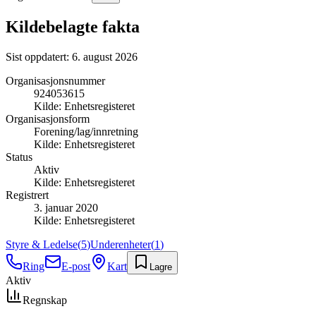
Kildebelagte fakta
Sist oppdatert:
6. august 2026
Organisasjonsnummer
924053615
Kilde:
Enhetsregisteret
Organisasjonsform
Forening/lag/innretning
Kilde:
Enhetsregisteret
Status
Aktiv
Kilde:
Enhetsregisteret
Registrert
3. januar 2020
Kilde:
Enhetsregisteret
Styre & Ledelse
(
5
)
Underenheter
(
1
)
Ring
E-post
Kart
Lagre
Aktiv
Regnskap