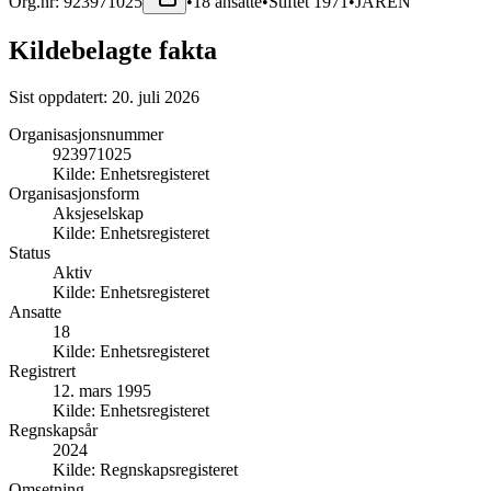
Org.nr:
923971025
•
18
ansatte
•
Stiftet
1971
•
JAREN
Kildebelagte fakta
Sist oppdatert:
20. juli 2026
Organisasjonsnummer
923971025
Kilde:
Enhetsregisteret
Organisasjonsform
Aksjeselskap
Kilde:
Enhetsregisteret
Status
Aktiv
Kilde:
Enhetsregisteret
Ansatte
18
Kilde:
Enhetsregisteret
Registrert
12. mars 1995
Kilde:
Enhetsregisteret
Regnskapsår
2024
Kilde:
Regnskapsregisteret
Omsetning