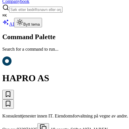
Companybook
⌘
K
AI
Bytt tema
Command Palette
Search for a command to run...
HAPRO AS
Konsulenttjenester innen IT. Eiendomsforvaltning på vegne av andre