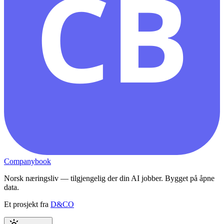
CB
Companybook
Norsk næringsliv — tilgjengelig der din AI jobber. Bygget på åpne
data.
Et prosjekt fra
D&CO