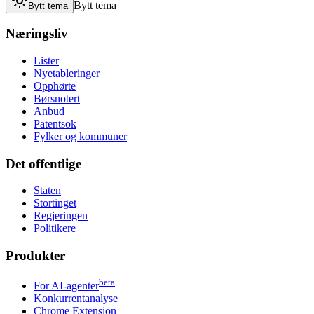
Bytt tema
Bytt tema
Næringsliv
Lister
Nyetableringer
Opphørte
Børsnotert
Anbud
Patentsok
Fylker og kommuner
Det offentlige
Staten
Stortinget
Regjeringen
Politikere
Produkter
beta
For AI-agenter
Konkurrentanalyse
Chrome Extension