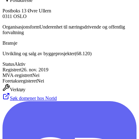
Postadresse
Postboks 13 Øvre Ullern
0311
OSLO
Organisasjonsform
Underenhet til næringsdrivende og offentlig
forvaltning
Bransje
Utvikling og salg av byggeprosjekter
(
68.120
)
Status
Aktiv
Registrert
26. nov. 2019
MVA-registrert
Nei
Foretaksregisteret
Nei
Verktøy
Søk domener hos Norid