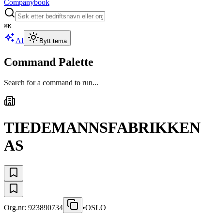
Companybook
⌘
K
AI
Bytt tema
Command Palette
Search for a command to run...
TIEDEMANNSFABRIKKEN
AS
Org.nr:
923890734
•
OSLO