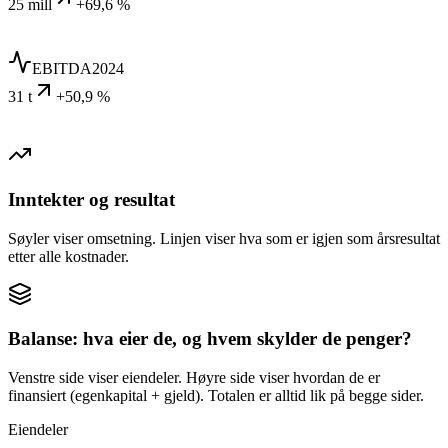
25 mill
+69,6 %
EBITDA
2024
31 t
+50,9 %
Inntekter og resultat
Søyler viser omsetning. Linjen viser hva som er igjen som årsresultat
etter alle kostnader.
Balanse: hva eier de, og hvem skylder de penger?
Venstre side viser eiendeler. Høyre side viser hvordan de er
finansiert (egenkapital + gjeld). Totalen er alltid lik på begge sider.
Eiendeler