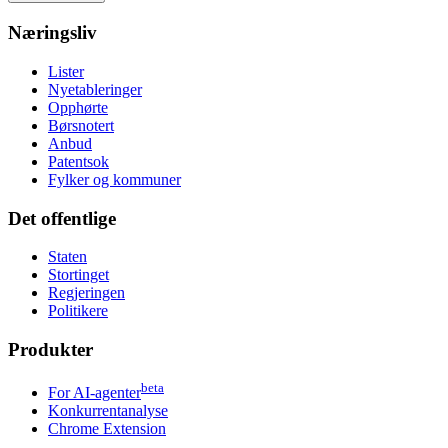
Næringsliv
Lister
Nyetableringer
Opphørte
Børsnotert
Anbud
Patentsok
Fylker og kommuner
Det offentlige
Staten
Stortinget
Regjeringen
Politikere
Produkter
beta
For AI-agenter
Konkurrentanalyse
Chrome Extension