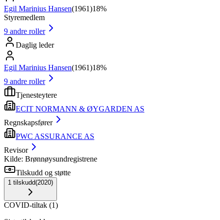
Egil Marinius Hansen
(
1961
)
18%
Styremedlem
9
andre roller
Daglig leder
Egil Marinius Hansen
(
1961
)
18%
9
andre roller
Tjenesteytere
ECIT NORMANN & ØYGARDEN AS
Regnskapsfører
PWC ASSURANCE AS
Revisor
Kilde: Brønnøysundregistrene
Tilskudd og støtte
1
tilskudd
(
2020
)
COVID-tiltak
(
1
)