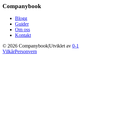
Companybook
Blogg
Guider
Om oss
Kontakt
©
2026
Companybook
|
Utviklet av
0-1
Vilkår
Personvern