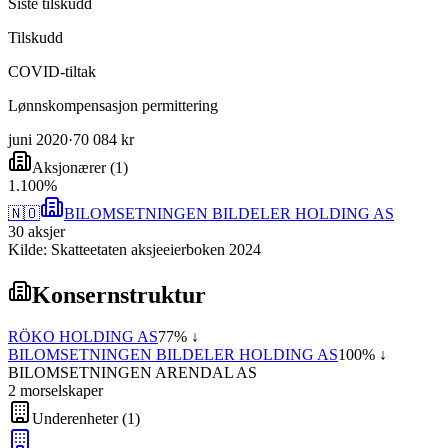
Siste tilskudd
Tilskudd
COVID-tiltak
Lønnskompensasjon permittering
juni 2020
·
70 084 kr
Aksjonærer
(
1
)
1
.
100
%
🇳🇴
BILOMSETNINGEN BILDELER HOLDING AS
30
aksjer
Kilde: Skatteetaten aksjeeierboken 2024
Konsernstruktur
RÖKO HOLDING AS
77
% ↓
BILOMSETNINGEN BILDELER HOLDING AS
100
% ↓
BILOMSETNINGEN ARENDAL AS
2
morselskap
er
Underenheter
(
1
)