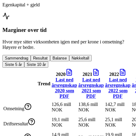
Egenkapital + gjeld
Marginer over tid
Hvor mye sitter virksomheten igjen med per krone i omsetning?
Høyere er bedre.
Sammendrag
Resultat
Balanse
Nøkkeltall
Siste 5 år
Siste 10 år
2020
2021
2022
Last ned
Last ned
Last ned
Trend
årsregnskap
årsregnskap
årsregnskap
å
2020
som
2021
som
2022
som
PDF
PDF
PDF
126,6 mill
138,6 mill
142,7 mill
18
Omsetning
NOK
NOK
NOK
N
19,1 mill
25,6 mill
25,1 mill
20
Driftsresultat
NOK
NOK
NOK
N
14,9 mill
19,9 mill
16