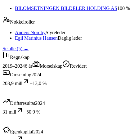
BILOMSETNINGEN BILDELER HOLDING AS
100 %
Nøkkelroller
Anders Nordby
Styreleder
Egil Marinius Hansen
Daglig leder
Se alle (5)
→
Regnskap
2019–2024
6
år
Morselskap
Revidert
Omsetning
2024
203,9 mill
+13,0 %
Driftsresultat
2024
31 mill
+50,9 %
Egenkapital
2024