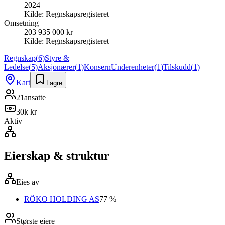
2024
Kilde:
Regnskapsregisteret
Omsetning
203 935 000 kr
Kilde:
Regnskapsregisteret
Regnskap
(
6
)
Styre &
Ledelse
(
5
)
Aksjonærer
(
1
)
Konsern
Underenheter
(
1
)
Tilskudd
(
1
)
Kart
Lagre
21
ansatte
30k kr
Aktiv
Eierskap & struktur
Eies av
RÖKO HOLDING AS
77 %
Største eiere