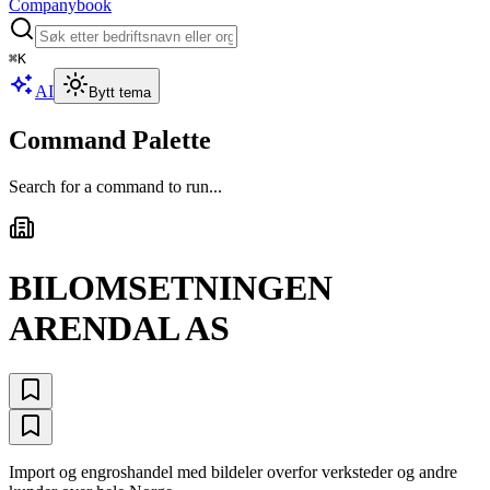
Companybook
⌘
K
AI
Bytt tema
Command Palette
Search for a command to run...
BILOMSETNINGEN
ARENDAL AS
Import og engroshandel med bildeler overfor verksteder og andre