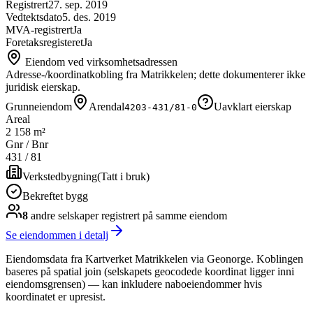
Registrert
27. sep. 2019
Vedtektsdato
5. des. 2019
MVA-registrert
Ja
Foretaksregisteret
Ja
Eiendom ved virksomhetsadressen
Adresse-/koordinatkobling fra Matrikkelen; dette dokumenterer ikke
juridisk eierskap.
Grunneiendom
Arendal
Uavklart eierskap
4203-431/81-0
Areal
2 158 m²
Gnr / Bnr
431
/
81
Verkstedbygning
(
Tatt i bruk
)
Bekreftet bygg
8
andre selskap
er
registrert på samme eiendom
Se eiendommen i detalj
Eiendomsdata fra Kartverket Matrikkelen via Geonorge. Koblingen
baseres på spatial join (selskapets geocodede koordinat ligger inni
eiendomsgrensen) — kan inkludere naboeiendommer hvis
koordinatet er upresist.