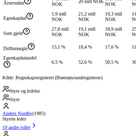
20 mill NOK
Årsresultat
NOK
NOK
N
1,9 mill
21,2 mill
19,3 mill
14
Egenkapital
NOK
NOK
NOK
N
27,8 mill
19,1 mill
18,9 mill
25
Sum gjeld
NOK
NOK
NOK
N
15,1 %
18,4 %
17,6 %
1
Driftsmargin
Egenkapitalandel
6,5 %
52,6 %
50,5 %
3
Kilde: Regnskapsregisteret (Brønnøysundregistrene)
Styre og ledelse
Styre
Anders Nordby
(
1985
)
Styrets leder
19
andre roller