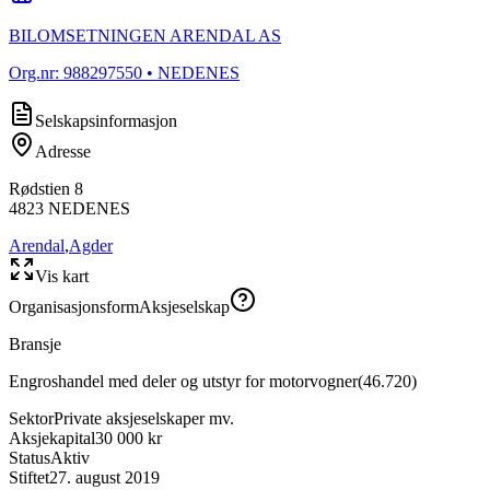
BILOMSETNINGEN ARENDAL AS
Org.nr:
988297550
• NEDENES
Selskapsinformasjon
Adresse
Rødstien 8
4823
NEDENES
Arendal
,
Agder
Vis kart
Organisasjonsform
Aksjeselskap
Bransje
Engroshandel med deler og utstyr for motorvogner
(
46.720
)
Sektor
Private aksjeselskaper mv.
Aksjekapital
30 000 kr
Status
Aktiv
Stiftet
27. august 2019