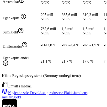
Årsresultat
NOK
NOK
NOK
N
205 mill
365,6 mill
310,3 mill
11
Egenkapital
NOK
NOK
NOK
N
767,6 mill
1,3 mrd
1,5 mrd
1,
Sum gjeld
NOK
NOK
NOK
N
-1147,8 %
-48824,4 %
-42321,9 %
-
Driftsmargin
Egenkapitalandel
21,1 %
21,7 %
17,0 %
7
Kilde: Regnskapsregisteret (Brønnøysundregistrene)
Omtalt i media
1
Pågående sak:
Devold-salg reduserte Flakk-familiens
milliardgjeld