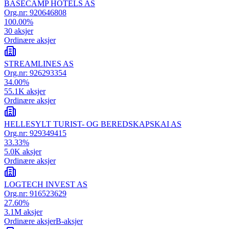
BASECAMP HOTELS AS
Org.nr:
920646808
100.00
%
30
aksjer
Ordinære aksjer
STREAMLINES AS
Org.nr:
926293354
34.00
%
55.1K
aksjer
Ordinære aksjer
HELLESYLT TURIST- OG BEREDSKAPSKAI AS
Org.nr:
929349415
33.33
%
5.0K
aksjer
Ordinære aksjer
LOGTECH INVEST AS
Org.nr:
916523629
27.60
%
3.1M
aksjer
Ordinære aksjer
B-aksjer