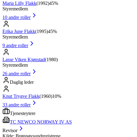
Maria Lilly Flakk
(
1992
)
45%
Styremedlem
10
andre roller
Erika June Flakk
(
1995
)
45%
Styremedlem
9
andre roller
Lasse Viken Kjønstad
(
1980
)
Styremedlem
26
andre roller
Daglig leder
Knut Trygve Flakk
(
1960
)
10%
33
andre roller
Tjenesteytere
TC NEWCO NORWAY IV AS
Revisor
Kilde: Brønnøysundregistrene