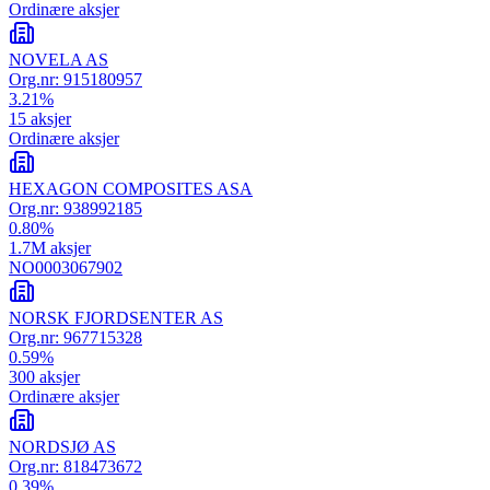
Ordinære aksjer
NOVELA AS
Org.nr:
915180957
3.21
%
15
aksjer
Ordinære aksjer
HEXAGON COMPOSITES ASA
Org.nr:
938992185
0.80
%
1.7M
aksjer
NO0003067902
NORSK FJORDSENTER AS
Org.nr:
967715328
0.59
%
300
aksjer
Ordinære aksjer
NORDSJØ AS
Org.nr:
818473672
0.39
%