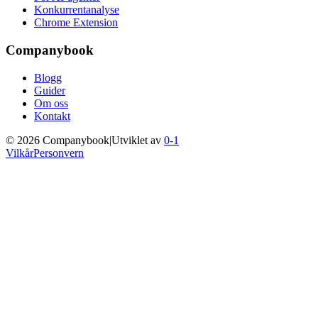
Konkurrentanalyse
Chrome Extension
Companybook
Blogg
Guider
Om oss
Kontakt
©
2026
Companybook
|
Utviklet av
0-1
Vilkår
Personvern