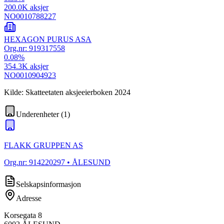
200.0K
aksjer
NO0010788227
HEXAGON PURUS ASA
Org.nr:
919317558
0.08
%
354.3K
aksjer
NO0010904923
Kilde: Skatteetaten aksjeeierboken 2024
Underenheter
(
1
)
FLAKK GRUPPEN AS
Org.nr:
914220297
• ÅLESUND
Selskapsinformasjon
Adresse
Korsegata 8