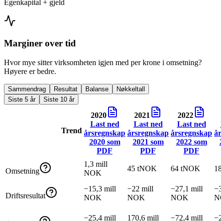
Egenkapital + gjeld
Marginer over tid
Hvor mye sitter virksomheten igjen med per krone i omsetning?
Høyere er bedre.
Sammendrag
Resultat
Balanse
Nøkkeltall
Siste 5 år
Siste 10 år
2020
2021
2022
Last ned
Last ned
Last ned
Trend
årsregnskap
årsregnskap
årsregnskap
å
2020
som
2021
som
2022
som
PDF
PDF
PDF
1,3 mill
45 tNOK
64 tNOK
1
Omsetning
NOK
−15,3 mill
−22 mill
−27,1 mill
−3
Driftsresultat
NOK
NOK
NOK
N
−25,4 mill
170,6 mill
−72,4 mill
−2