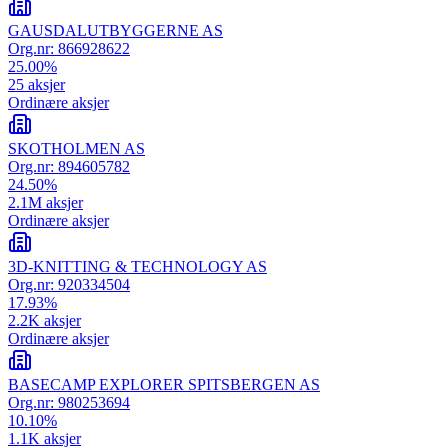
GAUSDALUTBYGGERNE AS
Org.nr:
866928622
25.00
%
25
aksjer
Ordinære aksjer
SKOTHOLMEN AS
Org.nr:
894605782
24.50
%
2.1M
aksjer
Ordinære aksjer
3D-KNITTING & TECHNOLOGY AS
Org.nr:
920334504
17.93
%
2.2K
aksjer
Ordinære aksjer
BASECAMP EXPLORER SPITSBERGEN AS
Org.nr:
980253694
10.10
%
1.1K
aksjer