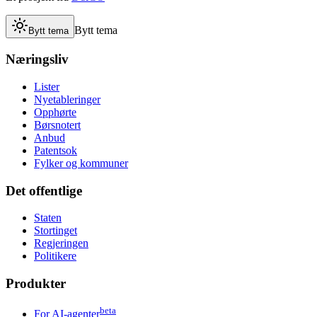
Bytt tema
Bytt tema
Næringsliv
Lister
Nyetableringer
Opphørte
Børsnotert
Anbud
Patentsok
Fylker og kommuner
Det offentlige
Staten
Stortinget
Regjeringen
Politikere
Produkter
beta
For AI-agenter