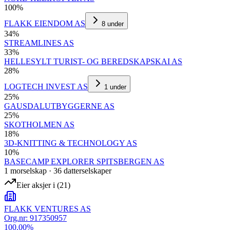
100
%
FLAKK EIENDOM AS
8
under
34
%
STREAMLINES AS
33
%
HELLESYLT TURIST- OG BEREDSKAPSKAI AS
28
%
LOGTECH INVEST AS
1
under
25
%
GAUSDALUTBYGGERNE AS
25
%
SKOTHOLMEN AS
18
%
3D-KNITTING & TECHNOLOGY AS
10
%
BASECAMP EXPLORER SPITSBERGEN AS
1
morselskap
·
36
datterselskap
er
Eier aksjer i
(
21
)
FLAKK VENTURES AS
Org.nr:
917350957
100.00
%