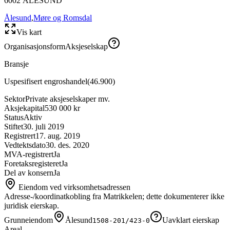
6002
ÅLESUND
Ålesund
,
Møre og Romsdal
Vis kart
Organisasjonsform
Aksjeselskap
Bransje
Uspesifisert engroshandel
(
46.900
)
Sektor
Private aksjeselskaper mv.
Aksjekapital
530 000 kr
Status
Aktiv
Stiftet
30. juli 2019
Registrert
17. aug. 2019
Vedtektsdato
30. des. 2020
MVA-registrert
Ja
Foretaksregisteret
Ja
Del av konsern
Ja
Eiendom ved virksomhetsadressen
Adresse-/koordinatkobling fra Matrikkelen; dette dokumenterer ikke
juridisk eierskap.
Grunneiendom
Ålesund
Uavklart eierskap
1508-201/423-0
Areal