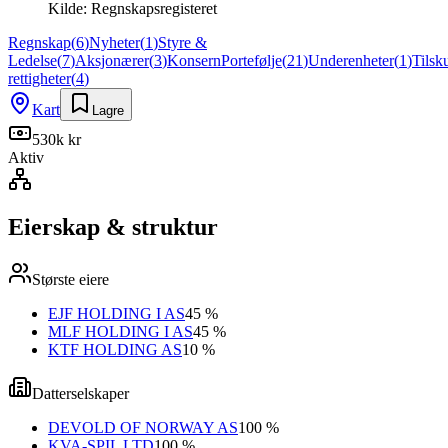
Kilde:
Regnskapsregisteret
Regnskap
(
6
)
Nyheter
(
1
)
Styre &
Ledelse
(
7
)
Aksjonærer
(
3
)
Konsern
Portefølje
(
21
)
Underenheter
(
1
)
Tilsk
rettigheter
(
4
)
Kart
Lagre
530k kr
Aktiv
Eierskap & struktur
Største eiere
EJF HOLDING I AS
45 %
MLF HOLDING I AS
45 %
KTF HOLDING AS
10 %
Datterselskaper
DEVOLD OF NORWAY AS
100 %
KVA-SPIL LTD
100 %