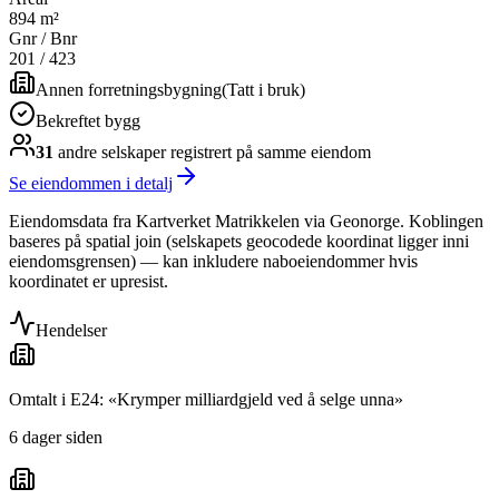
894 m²
Gnr / Bnr
201
/
423
Annen forretningsbygning
(
Tatt i bruk
)
Bekreftet bygg
31
andre selskap
er
registrert på samme eiendom
Se eiendommen i detalj
Eiendomsdata fra Kartverket Matrikkelen via Geonorge. Koblingen
baseres på spatial join (selskapets geocodede koordinat ligger inni
eiendomsgrensen) — kan inkludere naboeiendommer hvis
koordinatet er upresist.
Hendelser
Omtalt i E24: «Krymper milliardgjeld ved å selge unna»
6 dager siden