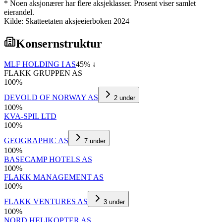
* Noen aksjonærer har flere aksjeklasser. Prosent viser samlet
eierandel.
Kilde: Skatteetaten aksjeeierboken 2024
Konsernstruktur
MLF HOLDING I AS
45
% ↓
FLAKK GRUPPEN AS
100
%
DEVOLD OF NORWAY AS
2
under
100
%
KVA-SPIL LTD
100
%
GEOGRAPHIC AS
7
under
100
%
BASECAMP HOTELS AS
100
%
FLAKK MANAGEMENT AS
100
%
FLAKK VENTURES AS
3
under
100
%
NORD HELIKOPTER AS