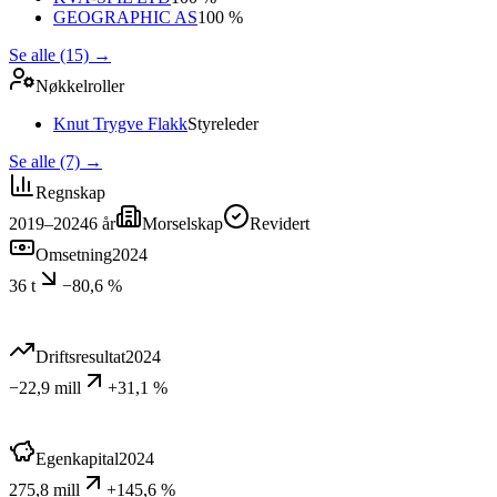
GEOGRAPHIC AS
100 %
Se alle (15)
→
Nøkkelroller
Knut Trygve Flakk
Styreleder
Se alle (7)
→
Regnskap
2019–2024
6
år
Morselskap
Revidert
Omsetning
2024
36 t
−80,6 %
Driftsresultat
2024
−22,9 mill
+31,1 %
Egenkapital
2024
275,8 mill
+145,6 %