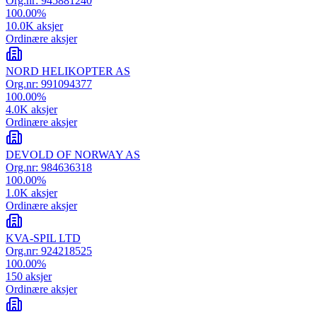
Org.nr:
945881240
100.00
%
10.0K
aksjer
Ordinære aksjer
NORD HELIKOPTER AS
Org.nr:
991094377
100.00
%
4.0K
aksjer
Ordinære aksjer
DEVOLD OF NORWAY AS
Org.nr:
984636318
100.00
%
1.0K
aksjer
Ordinære aksjer
KVA-SPIL LTD
Org.nr:
924218525
100.00
%
150
aksjer
Ordinære aksjer