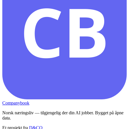
CB
Companybook
Norsk næringsliv — tilgjengelig der din AI jobber. Bygget på åpne
data.
Et prosjekt fra
D&CO