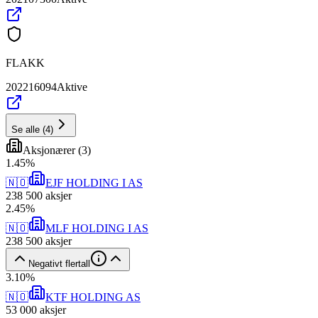
FLAKK
202216094
Aktive
Se alle
(
4
)
Aksjonærer
(
3
)
1
.
45
%
🇳🇴
EJF HOLDING I AS
238 500
aksjer
2
.
45
%
🇳🇴
MLF HOLDING I AS
238 500
aksjer
Negativt flertall
3
.
10
%
🇳🇴
KTF HOLDING AS
53 000
aksjer