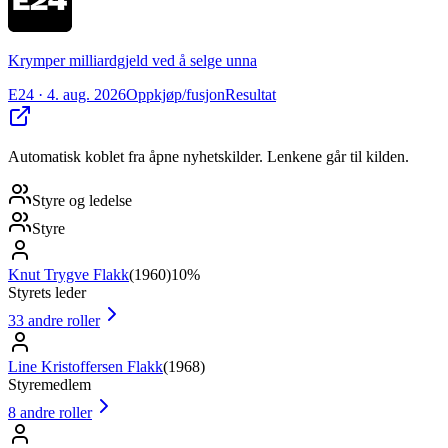
Krymper milliardgjeld ved å selge unna
E24
· 4. aug. 2026
Oppkjøp/fusjon
Resultat
Automatisk koblet fra åpne nyhetskilder. Lenkene går til kilden.
Styre og ledelse
Styre
Knut Trygve Flakk
(
1960
)
10%
Styrets leder
33
andre roller
Line Kristoffersen Flakk
(
1968
)
Styremedlem
8
andre roller