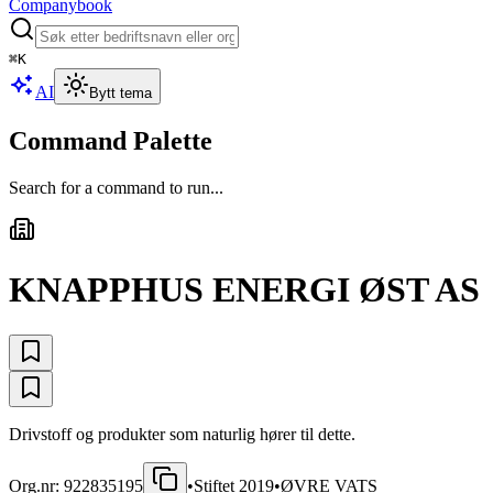
Companybook
⌘
K
AI
Bytt tema
Command Palette
Search for a command to run...
KNAPPHUS ENERGI ØST AS
Drivstoff og produkter som naturlig hører til dette.
Org.nr:
922835195
•
Stiftet
2019
•
ØVRE VATS