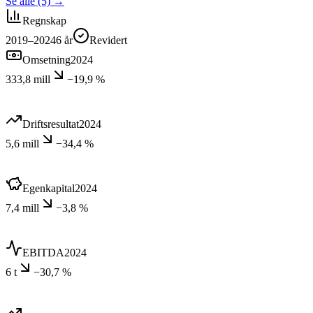
Se alle (5)
→
Regnskap
2019–2024
6
år
Revidert
Omsetning
2024
333,8 mill
−19,9 %
Driftsresultat
2024
5,6 mill
−34,4 %
Egenkapital
2024
7,4 mill
−3,8 %
EBITDA
2024
6 t
−30,7 %