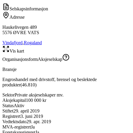
Selskapsinformasjon
Adresse
Haukelivegen 489
5576
ØVRE VATS
Vindafjord
,
Rogaland
Vis kart
Organisasjonsform
Aksjeselskap
Bransje
Engroshandel med drivstoff, brensel og beslektede
produkter
(
46.810
)
Sektor
Private aksjeselskaper mv.
Aksjekapital
100 000 kr
Status
Aktiv
Stiftet
29. april 2019
Registrert
3. juni 2019
Vedtektsdato
29. apr. 2019
MVA-registrert
Ja
Foretaksregisteret
Ja