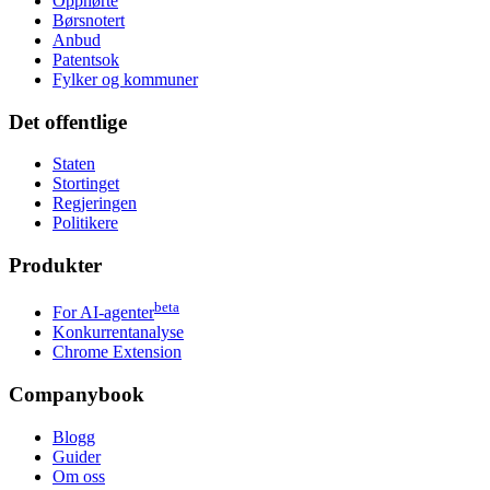
Opphørte
Børsnotert
Anbud
Patentsok
Fylker og kommuner
Det offentlige
Staten
Stortinget
Regjeringen
Politikere
Produkter
beta
For AI-agenter
Konkurrentanalyse
Chrome Extension
Companybook
Blogg
Guider
Om oss