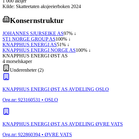
1 000
aksjer
Kilde: Skatteetaten aksjeeierboken 2024
Konsernstruktur
JOHANNES SJURSEIKE AS
97
% ↓
ST1 NORGE GROUP AS
100
% ↓
KNAPPHUS ENERGI AS
51
% ↓
KNAPPHUS ENERGI NORGE AS
100
% ↓
KNAPPHUS ENERGI ØST AS
4
morselskap
er
Underenheter
(
2
)
KNAPPHUS ENERGI ØST AS AVDELING OSLO
Org.nr:
923160531
• OSLO
KNAPPHUS ENERGI ØST AS AVDELING ØVRE VATS
Org.nr:
922860394
• ØVRE VATS