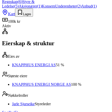
Regnskap
(
6
)
Styre &
Ledelse
(
5
)
Aksjonærer
(
1
)
Konsern
Underenheter
(
2
)
Anbud
(
1
)
Kart
Lagre
100k kr
Aktiv
Eierskap & struktur
Eies av
KNAPPHUS ENERGI AS
51 %
Største eiere
KNAPPHUS ENERGI NORGE AS
100 %
Nøkkelroller
Jarle Sjurseike
Styreleder