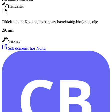
Hendelser
Tildelt anbud: Kjøp og levering av bærekraftig biofyringsolje
29. mai
Verktøy
Søk domener hos Norid
CB