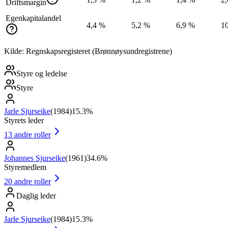
Driftsmargin
Egenkapitalandel
4,4 %
5,2 %
6,9 %
1
Kilde: Regnskapsregisteret (Brønnøysundregistrene)
Styre og ledelse
Styre
Jarle Sjurseike
(
1984
)
15.3%
Styrets leder
13
andre roller
Johannes Sjurseike
(
1961
)
34.6%
Styremedlem
20
andre roller
Daglig leder
Jarle Sjurseike
(
1984
)
15.3%