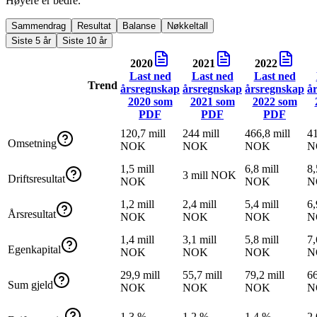
Høyere er bedre.
Sammendrag
Resultat
Balanse
Nøkkeltall
Siste 5 år
Siste 10 år
2020
2021
2022
Last ned
Last ned
Last ned
Trend
årsregnskap
årsregnskap
årsregnskap
å
2020
som
2021
som
2022
som
PDF
PDF
PDF
120,7 mill
244 mill
466,8 mill
41
Omsetning
NOK
NOK
NOK
N
1,5 mill
6,8 mill
8,
3 mill NOK
Driftsresultat
NOK
NOK
N
1,2 mill
2,4 mill
5,4 mill
6,
Årsresultat
NOK
NOK
NOK
N
1,4 mill
3,1 mill
5,8 mill
7,
Egenkapital
NOK
NOK
NOK
N
29,9 mill
55,7 mill
79,2 mill
66
Sum gjeld
NOK
NOK
NOK
N
1,3 %
1,2 %
1,4 %
2