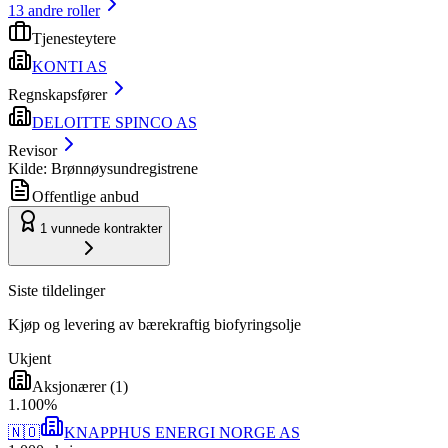
13
andre roller
Tjenesteytere
KONTI AS
Regnskapsfører
DELOITTE SPINCO AS
Revisor
Kilde: Brønnøysundregistrene
Offentlige anbud
1
vunnede kontrakter
Siste tildelinger
Kjøp og levering av bærekraftig biofyringsolje
Ukjent
Aksjonærer
(
1
)
1
.
100
%
🇳🇴
KNAPPHUS ENERGI NORGE AS