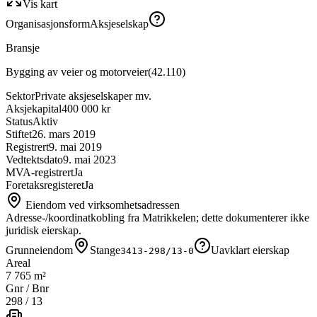
Vis kart
Organisasjonsform
Aksjeselskap
Bransje
Bygging av veier og motorveier
(
42.110
)
Sektor
Private aksjeselskaper mv.
Aksjekapital
400 000 kr
Status
Aktiv
Stiftet
26. mars 2019
Registrert
9. mai 2019
Vedtektsdato
9. mai 2023
MVA-registrert
Ja
Foretaksregisteret
Ja
Eiendom ved virksomhetsadressen
Adresse-/koordinatkobling fra Matrikkelen; dette dokumenterer ikke
juridisk eierskap.
Grunneiendom
Stange
Uavklart eierskap
3413-298/13-0
Areal
7 765 m²
Gnr / Bnr
298
/
13