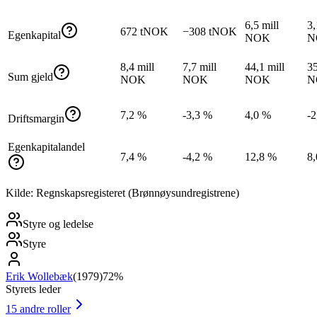
6,5 mill
3,
672 tNOK
−308 tNOK
Egenkapital
NOK
N
8,4 mill
7,7 mill
44,1 mill
35
Sum gjeld
NOK
NOK
NOK
N
7,2 %
-3,3 %
4,0 %
-2
Driftsmargin
Egenkapitalandel
7,4 %
-4,2 %
12,8 %
8
Kilde: Regnskapsregisteret (Brønnøysundregistrene)
Styre og ledelse
Styre
Erik Wollebæk
(
1979
)
72%
Styrets leder
15
andre roller