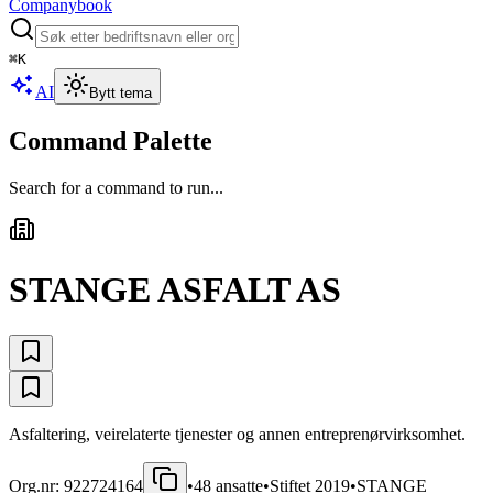
Companybook
⌘
K
AI
Bytt tema
Command Palette
Search for a command to run...
STANGE ASFALT AS
Asfaltering, veirelaterte tjenester og annen entreprenørvirksomhet.
Org.nr:
922724164
•
48
ansatte
•
Stiftet
2019
•
STANGE