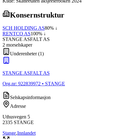
Kilde: Skatteetaten aksjeeierboken 2024
Konsernstruktur
SCH HOLDING AS
80
% ↓
RENTCO AS
100
% ↓
STANGE ASFALT AS
2
morselskap
er
Underenheter
(
1
)
STANGE ASFALT AS
Org.nr:
922839972
• STANGE
Selskapsinformasjon
Adresse
Uthusvegen 5
2335
STANGE
Stange
,
Innlandet