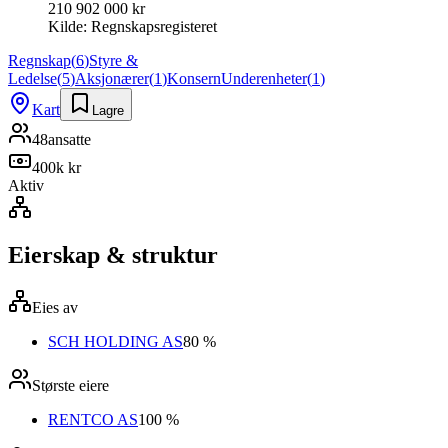
210 902 000 kr
Kilde:
Regnskapsregisteret
Regnskap
(
6
)
Styre &
Ledelse
(
5
)
Aksjonærer
(
1
)
Konsern
Underenheter
(
1
)
Kart
Lagre
48
ansatte
400k kr
Aktiv
Eierskap & struktur
Eies av
SCH HOLDING AS
80 %
Største eiere
RENTCO AS
100 %