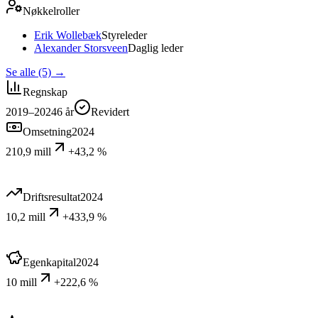
Nøkkelroller
Erik Wollebæk
Styreleder
Alexander Storsveen
Daglig leder
Se alle (5)
→
Regnskap
2019–2024
6
år
Revidert
Omsetning
2024
210,9 mill
+43,2 %
Driftsresultat
2024
10,2 mill
+433,9 %
Egenkapital
2024
10 mill
+222,6 %