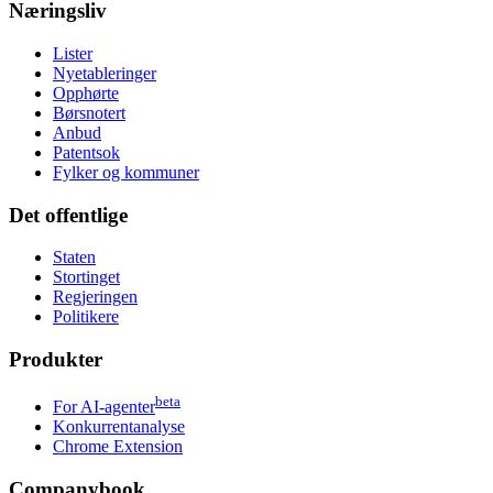
Næringsliv
Lister
Nyetableringer
Opphørte
Børsnotert
Anbud
Patentsok
Fylker og kommuner
Det offentlige
Staten
Stortinget
Regjeringen
Politikere
Produkter
beta
For AI-agenter
Konkurrentanalyse
Chrome Extension
Companybook