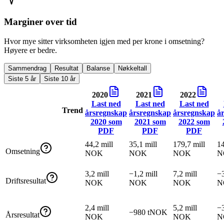
Marginer over tid
Hvor mye sitter virksomheten igjen med per krone i omsetning?
Høyere er bedre.
Sammendrag
Resultat
Balanse
Nøkkeltall
Siste 5 år
Siste 10 år
2020
2021
2022
Last ned
Last ned
Last ned
Trend
årsregnskap
årsregnskap
årsregnskap
å
2020
som
2021
som
2022
som
PDF
PDF
PDF
44,2 mill
35,1 mill
179,7 mill
14
Omsetning
NOK
NOK
NOK
N
3,2 mill
−1,2 mill
7,2 mill
−3
Driftsresultat
NOK
NOK
NOK
N
2,4 mill
5,2 mill
−3
−980 tNOK
Årsresultat
NOK
NOK
N