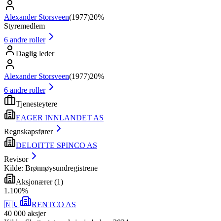
Alexander Storsveen
(
1977
)
20%
Styremedlem
6
andre roller
Daglig leder
Alexander Storsveen
(
1977
)
20%
6
andre roller
Tjenesteytere
EAGER INNLANDET AS
Regnskapsfører
DELOITTE SPINCO AS
Revisor
Kilde: Brønnøysundregistrene
Aksjonærer
(
1
)
1
.
100
%
🇳🇴
RENTCO AS
40 000
aksjer