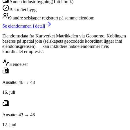
Annen industribygning
(
Tatt i bruk
)
Bekreftet bygg
9
andre selskap
er
registrert på samme eiendom
Se eiendommen i detalj
Eiendomsdata fra Kartverket Matrikkelen via Geonorge. Koblingen
baseres på spatial join (selskapets geocodede koordinat ligger inni
eiendomsgrensen) — kan inkludere naboeiendommer hvis
koordinatet er upresist.
Hendelser
Ansatte: 46 → 48
16. juli
Ansatte: 43 → 46
12. juni