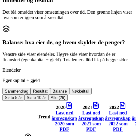
Inntekter og resultat
Det blå området viser omsetningen over tid. Den grønne linjen viser
hva som er igjen som årsresultat.
Balanse: hva eier de, og hvem skylder de penger?
Venstre side viser eiendeler. Høyre side viser hvordan de er
finansiert (egenkapital + gjeld). Totalen er alltid lik på begge sider.
Eiendeler
Egenkapital + gjeld
Sammendrag
Resultat
Balanse
Nøkkeltall
Siste 5 år
Siste 10 år
Alle (26)
2020
2021
2022
Last ned
Last ned
Last ned
Trend
årsregnskap
årsregnskap
årsregnskap
å
2020
som
2021
som
2022
som
PDF
PDF
PDF