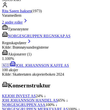
Rita Sagen Isaksen
(
1973
)
Varamedlem
2
andre roller
Tjenesteytere
NORGESGRUPPEN REGNSKAP AS
Regnskapsfører
Kilde: Brønnøysundregistrene
Aksjonærer
(
1
)
1
.
100
%
🇳🇴
JOH. JOHANNSON KAFFE AS
100
aksjer
Kilde: Skatteetaten aksjeeierboken 2024
Konsernstruktur
KEJOH INVEST AS
24
% ↓
JOH JOHANNSON HANDEL AS
65
% ↓
NORGESGRUPPEN ASA
100
% ↓
NORGESGRUPPEN MERKEVARE AS
100
% ↓