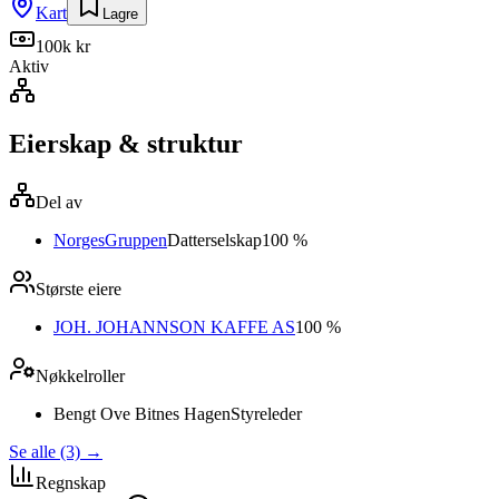
Kart
Lagre
100k kr
Aktiv
Eierskap & struktur
Del av
NorgesGruppen
Datterselskap
100 %
Største eiere
JOH. JOHANNSON KAFFE AS
100 %
Nøkkelroller
Bengt Ove Bitnes Hagen
Styreleder
Se alle (3)
→
Regnskap