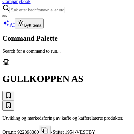
Companybook
⌘
K
AI
Bytt tema
Command Palette
Search for a command to run...
GULLKOPPEN AS
Utvikling og markedsføring av kaffe og kafferelaterte produkter.
Org.nr:
922398380
•
Stiftet
1954
•
VESTBY