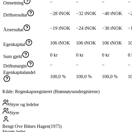
–
–
–
–
Omsetning
−28 tNOK
−32 tNOK
−40 tNOK
−
Driftsresultat
−19 tNOK
−24 tNOK
−30 tNOK
−
Årsresultat
106 tNOK
106 tNOK
106 tNOK
1
Egenkapital
0 kr
0 kr
0 kr
0 
Sum gjeld
–
–
–
–
Driftsmargin
Egenkapitalandel
100,0 %
100,0 %
100,0 %
1
Kilde: Regnskapsregisteret (Brønnøysundregistrene)
Styre og ledelse
Styre
Bengt Ove Bitnes Hagen
(
1975
)
Styrets leder