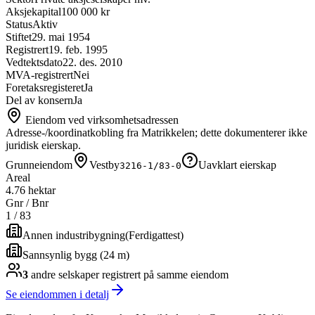
Aksjekapital
100 000 kr
Status
Aktiv
Stiftet
29. mai 1954
Registrert
19. feb. 1995
Vedtektsdato
22. des. 2010
MVA-registrert
Nei
Foretaksregisteret
Ja
Del av konsern
Ja
Eiendom ved virksomhetsadressen
Adresse-/koordinatkobling fra Matrikkelen; dette dokumenterer ikke
juridisk eierskap.
Grunneiendom
Vestby
Uavklart eierskap
3216-1/83-0
Areal
4.76 hektar
Gnr / Bnr
1
/
83
Annen industribygning
(
Ferdigattest
)
Sannsynlig bygg (24 m)
3
andre selskap
er
registrert på samme eiendom
Se eiendommen i detalj