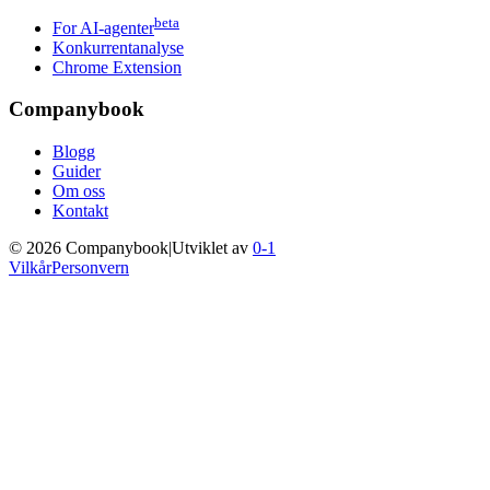
beta
For AI-agenter
Konkurrentanalyse
Chrome Extension
Companybook
Blogg
Guider
Om oss
Kontakt
©
2026
Companybook
|
Utviklet av
0-1
Vilkår
Personvern