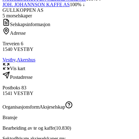
JOH. JOHANNSON KAFFE AS
100
% ↓
GULLKOPPEN AS
5
morselskap
er
Selskapsinformasjon
Adresse
Treveien 6
1540
VESTBY
Vestby
,
Akershus
Vis kart
Postadresse
Postboks 83
1541
VESTBY
Organisasjonsform
Aksjeselskap
Bransje
Bearbeiding av te og kaffe
(
10.830
)
Sektor
Private aksjeselskaper mv.