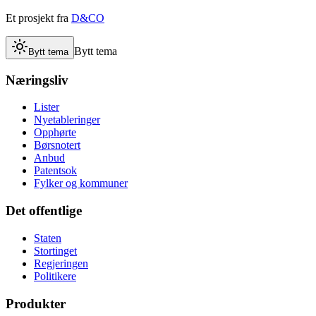
Et prosjekt fra
D&CO
Bytt tema
Bytt tema
Næringsliv
Lister
Nyetableringer
Opphørte
Børsnotert
Anbud
Patentsok
Fylker og kommuner
Det offentlige
Staten
Stortinget
Regjeringen
Politikere
Produkter