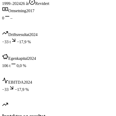
1999–2024
26
år
Revidert
Omsetning
2017
0
–
Driftsresultat
2024
−33 t
−17,9 %
Egenkapital
2024
106 t
0,0 %
EBITDA
2024
−33
−17,9 %