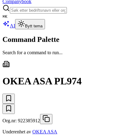
Companybook
⌘
K
AI
Bytt tema
Command Palette
Search for a command to run...
OKEA ASA PL974
Org.nr:
922385912
Underenhet av
OKEA ASA