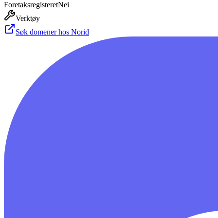
Foretaksregisteret
Nei
Verktøy
Søk domener hos Norid