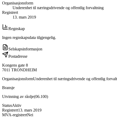
Organisasjonsform
Underenhet til næringsdrivende og offentlig forvaltning
Registrert
13. mars 2019
Regnskap
Ingen regnskapsdata tilgjengelig.
Selskapsinformasjon
Postadresse
Kongens gate 8
7011
TRONDHEIM
Organisasjonsform
Underenhet til næringsdrivende og offentlig forval
Bransje
Utvinning av råolje
(
06.100
)
Status
Aktiv
Registrert
13. mars 2019
MVA-registrert
Nei