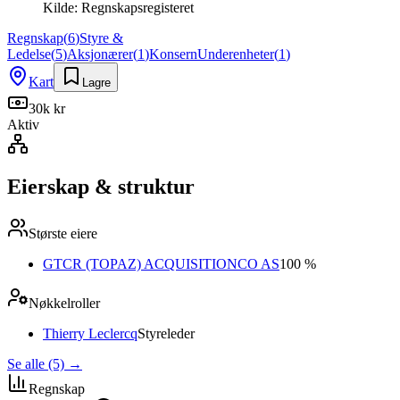
Kilde:
Regnskapsregisteret
Regnskap
(
6
)
Styre &
Ledelse
(
5
)
Aksjonærer
(
1
)
Konsern
Underenheter
(
1
)
Kart
Lagre
30k kr
Aktiv
Eierskap & struktur
Største eiere
GTCR (TOPAZ) ACQUISITIONCO AS
100 %
Nøkkelroller
Thierry Leclercq
Styreleder
Se alle (5)
→
Regnskap