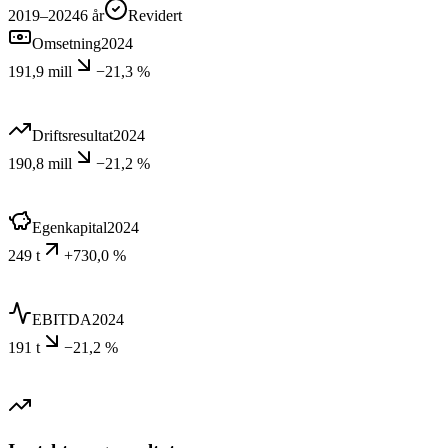
2019–2024
6
år
Revidert
Omsetning
2024
191,9 mill
−21,3 %
Driftsresultat
2024
190,8 mill
−21,2 %
Egenkapital
2024
249 t
+730,0 %
EBITDA
2024
191 t
−21,2 %