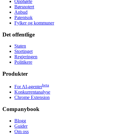
Opphørte
Børsnotert
Anbud
Patentsok
Fylker og kommuner
Det offentlige
Staten
Stortinget
Regjeringen
Politikere
Produkter
beta
For AI-agenter
Konkurrentanalyse
Chrome Extension
Companybook
Blogg
Guider
Om oss