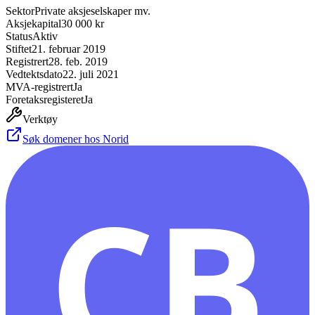
Sektor
Private aksjeselskaper mv.
Aksjekapital
30 000 kr
Status
Aktiv
Stiftet
21. februar 2019
Registrert
28. feb. 2019
Vedtektsdato
22. juli 2021
MVA-registrert
Ja
Foretaksregisteret
Ja
Verktøy
Søk domener hos Norid
CB