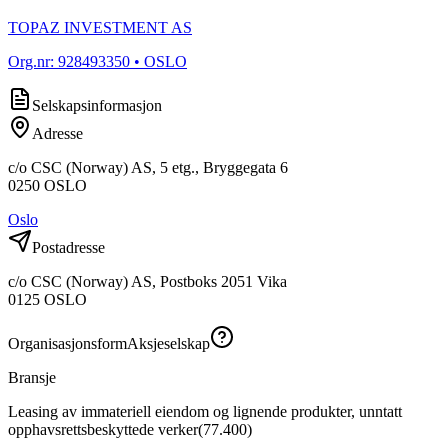
TOPAZ INVESTMENT AS
Org.nr:
928493350
• OSLO
Selskapsinformasjon
Adresse
c/o CSC (Norway) AS, 5 etg., Bryggegata 6
0250
OSLO
Oslo
Postadresse
c/o CSC (Norway) AS, Postboks 2051 Vika
0125
OSLO
Organisasjonsform
Aksjeselskap
Bransje
Leasing av immateriell eiendom og lignende produkter, unntatt
opphavsrettsbeskyttede verker
(
77.400
)