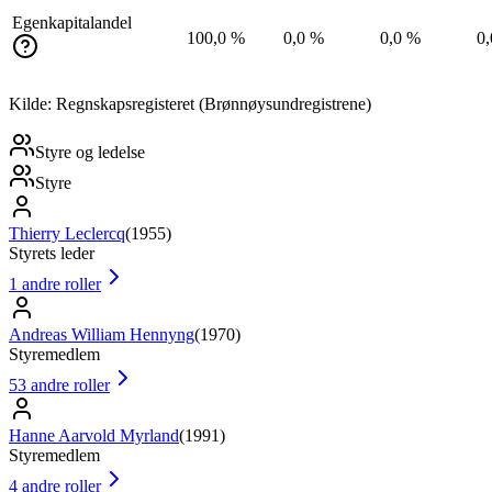
Egenkapitalandel
100,0 %
0,0 %
0,0 %
0
Kilde: Regnskapsregisteret (Brønnøysundregistrene)
Styre og ledelse
Styre
Thierry Leclercq
(
1955
)
Styrets leder
1
andre roller
Andreas William Hennyng
(
1970
)
Styremedlem
53
andre roller
Hanne Aarvold Myrland
(
1991
)
Styremedlem
4
andre roller