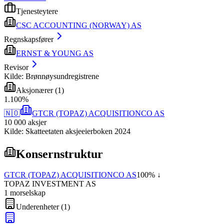
Tjenesteytere
CSC ACCOUNTING (NORWAY) AS
Regnskapsfører
ERNST & YOUNG AS
Revisor
Kilde: Brønnøysundregistrene
Aksjonærer
(
1
)
1
.
100
%
🇳🇴
GTCR (TOPAZ) ACQUISITIONCO AS
10 000
aksjer
Kilde: Skatteetaten aksjeeierboken 2024
Konsernstruktur
GTCR (TOPAZ) ACQUISITIONCO AS
100
% ↓
TOPAZ INVESTMENT AS
1
morselskap
Underenheter
(
1
)