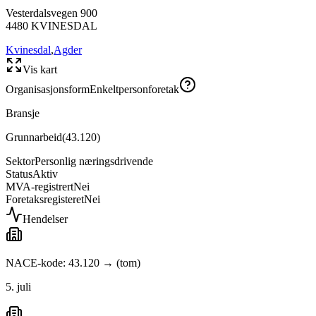
Vesterdalsvegen 900
4480
KVINESDAL
Kvinesdal
,
Agder
Vis kart
Organisasjonsform
Enkeltpersonforetak
Bransje
Grunnarbeid
(
43.120
)
Sektor
Personlig næringsdrivende
Status
Aktiv
MVA-registrert
Nei
Foretaksregisteret
Nei
Hendelser
NACE-kode: 43.120 → (tom)
5. juli