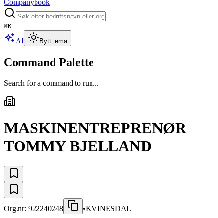
Companybook
⌘
K
AI
Bytt tema
Command Palette
Search for a command to run...
MASKINENTREPRENØR
TOMMY BJELLAND
Org.nr:
922240248
•
KVINESDAL