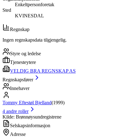
Enkeltpersonforetak
Sted
KVINESDAL
Regnskap
Ingen regnskapsdata tilgjengelig.
Styre og ledelse
Tjenesteytere
VELDIG BRA REGNSKAP AS
Regnskapsfører
Innehaver
Tommy Eftestøl Bjelland
(
1999
)
4
andre roller
Kilde: Brønnøysundregistrene
Selskapsinformasjon
Adresse