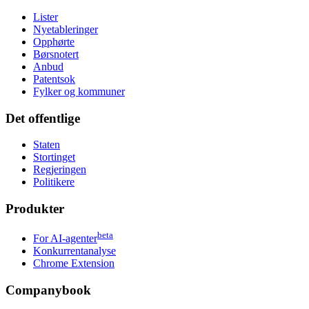
Lister
Nyetableringer
Opphørte
Børsnotert
Anbud
Patentsok
Fylker og kommuner
Det offentlige
Staten
Stortinget
Regjeringen
Politikere
Produkter
beta
For AI-agenter
Konkurrentanalyse
Chrome Extension
Companybook