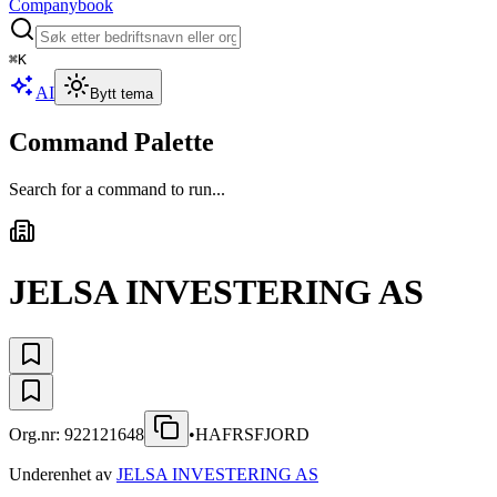
Companybook
⌘
K
AI
Bytt tema
Command Palette
Search for a command to run...
JELSA INVESTERING AS
Org.nr:
922121648
•
HAFRSFJORD
Underenhet av
JELSA INVESTERING AS