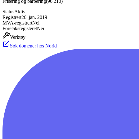
Frisering og barbering
(
96.210
)
Status
Aktiv
Registrert
26. jan. 2019
MVA-registrert
Nei
Foretaksregisteret
Nei
Verktøy
Søk domener hos Norid