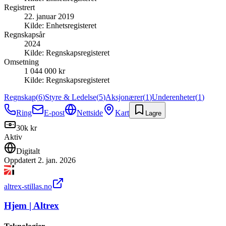
Registrert
22. januar 2019
Kilde:
Enhetsregisteret
Regnskapsår
2024
Kilde:
Regnskapsregisteret
Omsetning
1 044 000 kr
Kilde:
Regnskapsregisteret
Regnskap
(
6
)
Styre & Ledelse
(
5
)
Aksjonærer
(
1
)
Underenheter
(
1
)
Ring
E-post
Nettside
Kart
Lagre
30k kr
Aktiv
Digitalt
Oppdatert
2. jan. 2026
altrex-stillas.no
Hjem | Altrex