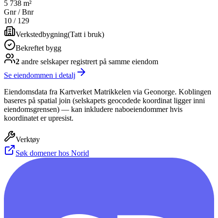
5 738 m²
Gnr / Bnr
10
/
129
Verkstedbygning
(
Tatt i bruk
)
Bekreftet bygg
2
andre selskap
er
registrert på samme eiendom
Se eiendommen i detalj
Eiendomsdata fra Kartverket Matrikkelen via Geonorge. Koblingen
baseres på spatial join (selskapets geocodede koordinat ligger inni
eiendomsgrensen) — kan inkludere naboeiendommer hvis
koordinatet er upresist.
Verktøy
Søk domener hos Norid