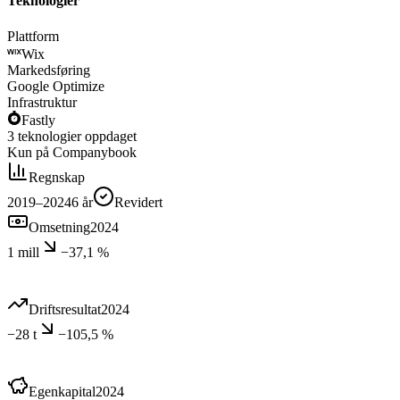
Teknologier
Plattform
Wix
Markedsføring
Google Optimize
Infrastruktur
Fastly
3
teknologier
oppdaget
Kun på Companybook
Regnskap
2019–2024
6
år
Revidert
Omsetning
2024
1 mill
−37,1 %
Driftsresultat
2024
−28 t
−105,5 %
Egenkapital
2024