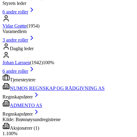
Styrets leder
6
andre roller
Vidar Grøtte
(
1954
)
Varamedlem
3
andre roller
Daglig leder
Johan Larssen
(
1942
)
100%
6
andre roller
Tjenesteytere
NUMOS REGNSKAP OG RÅDGIVNING AS
Regnskapsfører
ADMENTO AS
Regnskapsfører
Kilde: Brønnøysundregistrene
Aksjonærer
(
1
)
1
.
100
%