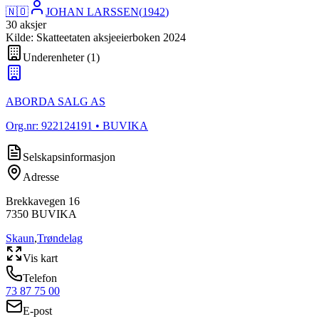
🇳🇴
JOHAN LARSSEN
(
1942
)
30
aksjer
Kilde: Skatteetaten aksjeeierboken 2024
Underenheter
(
1
)
ABORDA SALG AS
Org.nr:
922124191
• BUVIKA
Selskapsinformasjon
Adresse
Brekkavegen 16
7350
BUVIKA
Skaun
,
Trøndelag
Vis kart
Telefon
73 87 75 00
E-post