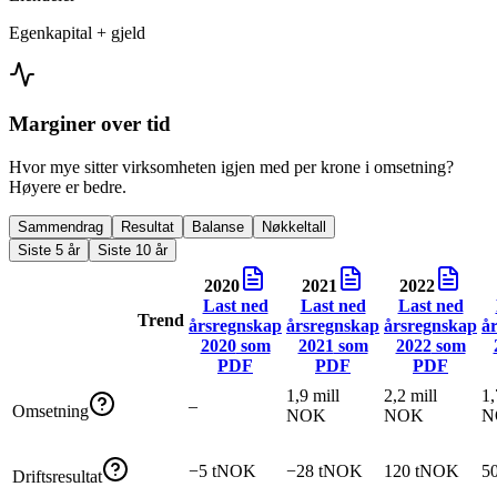
Egenkapital + gjeld
Marginer over tid
Hvor mye sitter virksomheten igjen med per krone i omsetning?
Høyere er bedre.
Sammendrag
Resultat
Balanse
Nøkkeltall
Siste 5 år
Siste 10 år
2020
2021
2022
Last ned
Last ned
Last ned
Trend
årsregnskap
årsregnskap
årsregnskap
å
2020
som
2021
som
2022
som
PDF
PDF
PDF
1,9 mill
2,2 mill
1,
–
Omsetning
NOK
NOK
N
−5 tNOK
−28 tNOK
120 tNOK
5
Driftsresultat