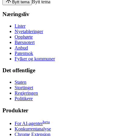
Bytt tema
Bytt tema
Næringsliv
Lister
Nyetableringer
Opphørte
Børsnotert
Anbud
Patentsok
Fylker og kommuner
Det offentlige
Staten
Stortinget
Regjeringen
Politikere
Produkter
beta
For AI-agenter
Konkurrentanalyse
Chrome Extension