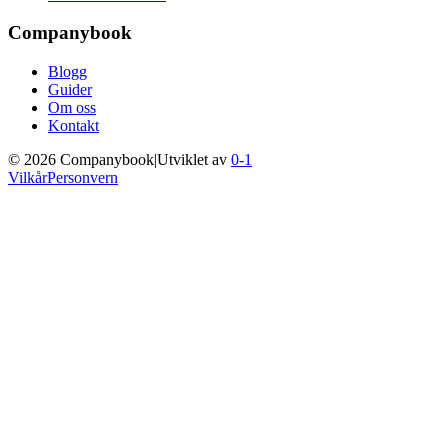
Companybook
Blogg
Guider
Om oss
Kontakt
©
2026
Companybook
|
Utviklet av
0-1
Vilkår
Personvern