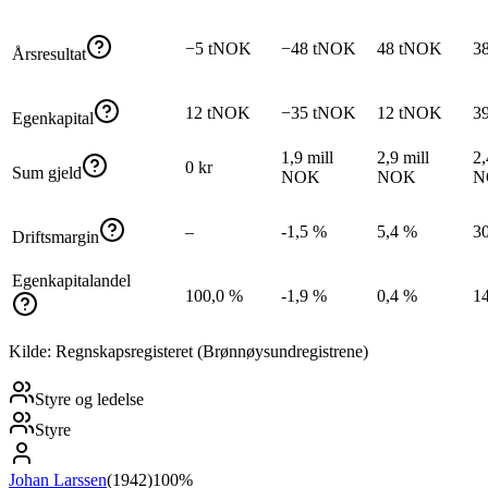
−5 tNOK
−48 tNOK
48 tNOK
3
Årsresultat
12 tNOK
−35 tNOK
12 tNOK
3
Egenkapital
1,9 mill
2,9 mill
2,
0 kr
Sum gjeld
NOK
NOK
N
–
-1,5 %
5,4 %
3
Driftsmargin
Egenkapitalandel
100,0 %
-1,9 %
0,4 %
1
Kilde: Regnskapsregisteret (Brønnøysundregistrene)
Styre og ledelse
Styre
Johan Larssen
(
1942
)
100%