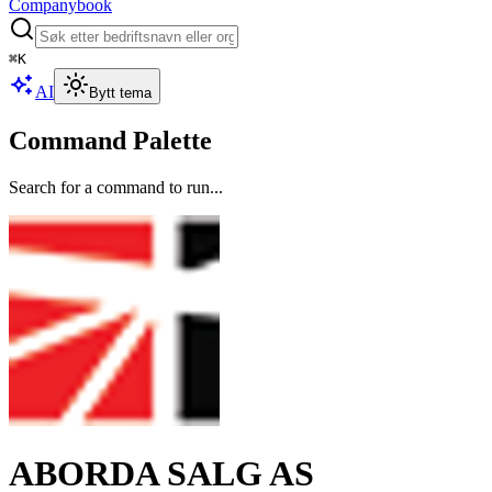
Companybook
⌘
K
AI
Bytt tema
Command Palette
Search for a command to run...
ABORDA SALG AS