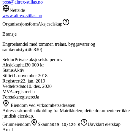
post@altrex-stillas.no
Nettside
www.altrex-stillas.no
Organisasjonsform
Aksjeselskap
Bransje
Engroshandel med tømmer, trelast, byggevarer og
sanitærutstyr
(
46.830
)
Sektor
Private aksjeselskaper mv.
Aksjekapital
30 000 kr
Status
Aktiv
Stiftet
1. november 2018
Registrert
22. jan. 2019
Vedtektsdato
10. des. 2020
MVA-registrert
Ja
Foretaksregisteret
Ja
Eiendom ved virksomhetsadressen
Adresse-/koordinatkobling fra Matrikkelen; dette dokumenterer ikke
juridisk eierskap.
Grunneiendom
Skaun
Uavklart eierskap
5029-10/129-0
Areal