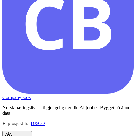
CB
Companybook
Norsk næringsliv — tilgjengelig der din AI jobber. Bygget på åpne
data.
Et prosjekt fra
D&CO