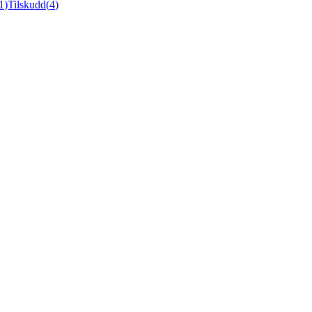
1
)
Tilskudd
(
4
)