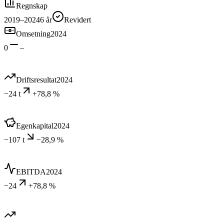
Regnskap
2019–2024
6
år
Revidert
Omsetning
2024
0
–
Driftsresultat
2024
−24 t
+78,8 %
Egenkapital
2024
−107 t
−28,9 %
EBITDA
2024
−24
+78,8 %