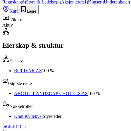
Regnskap
(
6
)
Styre & Ledelse
(
4
)
Aksjonærer
(
1
)
Konsern
Underenheter
(
Kart
Lagre
30k kr
Aktiv
Eierskap & struktur
Eies av
BOLIVAR AS
100 %
Største eiere
ARCTIC LANDSCAPE HOTELS AS
100 %
Nøkkelroller
Knut Kvilekval
Styreleder
Se alle (4)
→