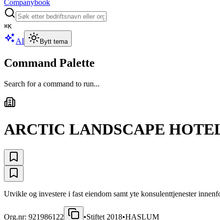
Companybook
⌘
K
AI
Bytt tema
Command Palette
Search for a command to run...
ARCTIC LANDSCAPE HOTEL
Utvikle og investere i fast eiendom samt yte konsulenttjenester inne
Org.nr:
921986122
•
Stiftet
2018
•
HASLUM