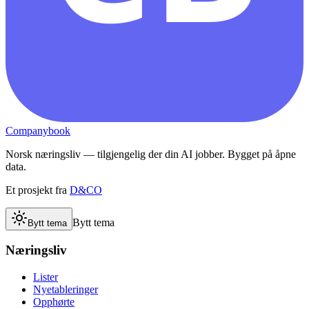
Companybook
Norsk næringsliv — tilgjengelig der din AI jobber. Bygget på åpne
data.
Et prosjekt fra
D&CO
Bytt tema
Bytt tema
Næringsliv
Lister
Nyetableringer
Opphørte