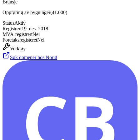
Bransje
Oppføring av bygninger
(
41.000
)
Status
Aktiv
Registrert
19. des. 2018
MVA-registrert
Nei
Foretaksregisteret
Nei
Verktøy
Søk domener hos Norid
CB