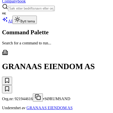
Companybook
⌘
K
AI
Bytt tema
Command Palette
Search for a command to run...
GRANAAS EIENDOM AS
Org.nr:
921944616
•
SØRUMSAND
Underenhet av
GRANAAS EIENDOM AS