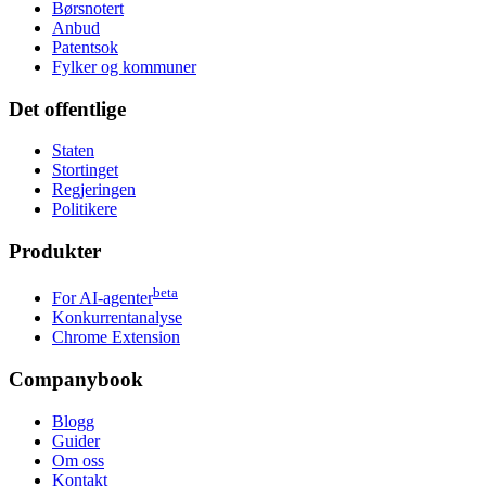
Børsnotert
Anbud
Patentsok
Fylker og kommuner
Det offentlige
Staten
Stortinget
Regjeringen
Politikere
Produkter
beta
For AI-agenter
Konkurrentanalyse
Chrome Extension
Companybook
Blogg
Guider
Om oss
Kontakt