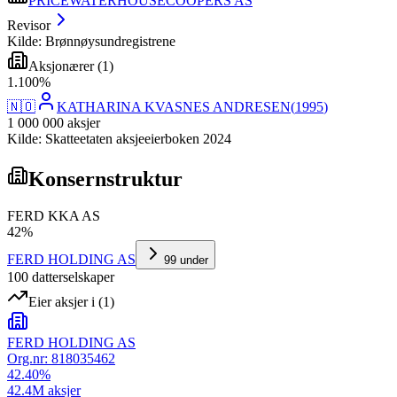
PRICEWATERHOUSECOOPERS AS
Revisor
Kilde: Brønnøysundregistrene
Aksjonærer
(
1
)
1
.
100
%
🇳🇴
KATHARINA KVASNES ANDRESEN
(
1995
)
1 000 000
aksjer
Kilde: Skatteetaten aksjeeierboken 2024
Konsernstruktur
FERD KKA AS
42
%
FERD HOLDING AS
99
under
100
datterselskap
er
Eier aksjer i
(
1
)
FERD HOLDING AS
Org.nr:
818035462
42.40
%
42.4M
aksjer