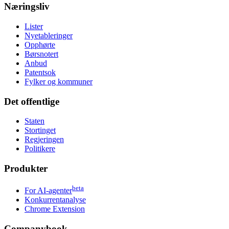
Næringsliv
Lister
Nyetableringer
Opphørte
Børsnotert
Anbud
Patentsok
Fylker og kommuner
Det offentlige
Staten
Stortinget
Regjeringen
Politikere
Produkter
beta
For AI-agenter
Konkurrentanalyse
Chrome Extension
Companybook