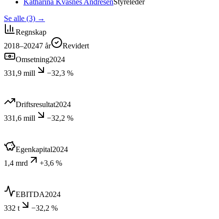
Katharina Kvasnes Andresen
Styreleder
Se alle (3)
→
Regnskap
2018–2024
7
år
Revidert
Omsetning
2024
331,9 mill
−32,3 %
Driftsresultat
2024
331,6 mill
−32,2 %
Egenkapital
2024
1,4 mrd
+3,6 %
EBITDA
2024
332 t
−32,2 %