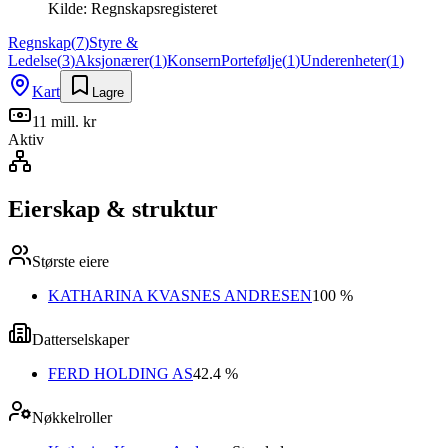
Kilde:
Regnskapsregisteret
Regnskap
(
7
)
Styre &
Ledelse
(
3
)
Aksjonærer
(
1
)
Konsern
Portefølje
(
1
)
Underenheter
(
1
)
Kart
Lagre
11 mill. kr
Aktiv
Eierskap & struktur
Største eiere
KATHARINA KVASNES ANDRESEN
100 %
Datterselskaper
FERD HOLDING AS
42.4 %
Nøkkelroller