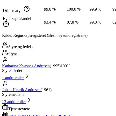
99,8 %
100,0 %
99,9 %
9
Driftsmargin
Egenkapitalandel
93,4 %
87,8 %
99,3 %
8
Kilde: Regnskapsregisteret (Brønnøysundregistrene)
Styre og ledelse
Styre
Katharina Kvasnes Andresen
(
1995
)
100%
Styrets leder
1
andre roller
Johan Henrik Andresen
(
1961
)
Styremedlem
13
andre roller
Tjenesteytere