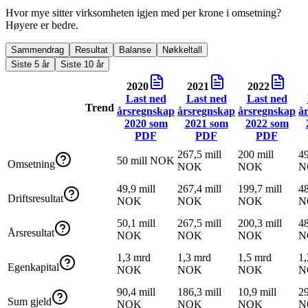
Hvor mye sitter virksomheten igjen med per krone i omsetning?
Høyere er bedre.
Sammendrag
Resultat
Balanse
Nøkkeltall
Siste 5 år
Siste 10 år
2020
2021
2022
Last ned
Last ned
Last ned
Trend
årsregnskap
årsregnskap
årsregnskap
å
2020
som
2021
som
2022
som
PDF
PDF
PDF
267,5 mill
200 mill
49
50 mill NOK
Omsetning
NOK
NOK
N
49,9 mill
267,4 mill
199,7 mill
48
Driftsresultat
NOK
NOK
NOK
N
50,1 mill
267,5 mill
200,3 mill
48
Årsresultat
NOK
NOK
NOK
N
1,3 mrd
1,3 mrd
1,5 mrd
1,
Egenkapital
NOK
NOK
NOK
N
90,4 mill
186,3 mill
10,9 mill
29
Sum gjeld
NOK
NOK
NOK
N