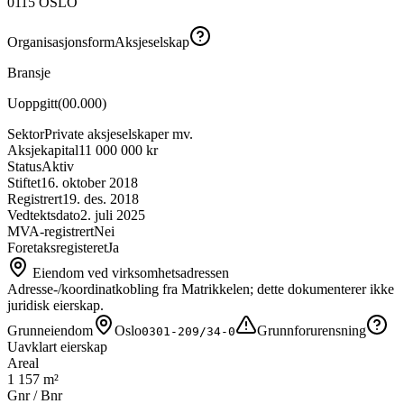
0115
OSLO
Organisasjonsform
Aksjeselskap
Bransje
Uoppgitt
(
00.000
)
Sektor
Private aksjeselskaper mv.
Aksjekapital
11 000 000 kr
Status
Aktiv
Stiftet
16. oktober 2018
Registrert
19. des. 2018
Vedtektsdato
2. juli 2025
MVA-registrert
Nei
Foretaksregisteret
Ja
Eiendom ved virksomhetsadressen
Adresse-/koordinatkobling fra Matrikkelen; dette dokumenterer ikke
juridisk eierskap.
Grunneiendom
Oslo
Grunnforurensning
0301-209/34-0
Uavklart eierskap
Areal
1 157 m²
Gnr / Bnr