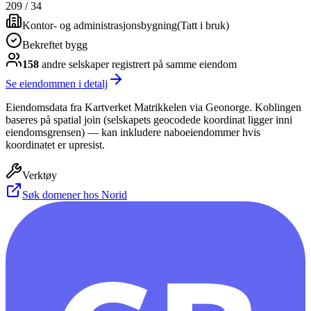
209
/
34
Kontor- og administrasjonsbygning
(
Tatt i bruk
)
Bekreftet bygg
158
andre selskap
er
registrert på samme eiendom
Se eiendommen i detalj
Eiendomsdata fra Kartverket Matrikkelen via Geonorge. Koblingen
baseres på spatial join (selskapets geocodede koordinat ligger inni
eiendomsgrensen) — kan inkludere naboeiendommer hvis
koordinatet er upresist.
Verktøy
Søk domener hos Norid