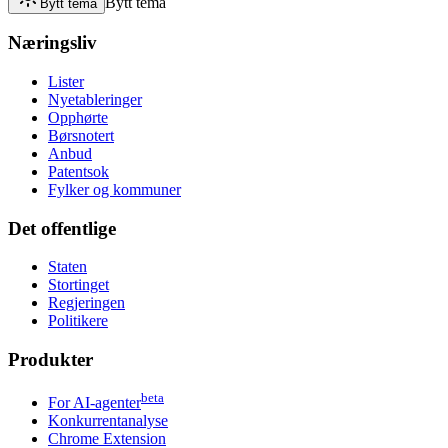
Bytt tema
Bytt tema
Næringsliv
Lister
Nyetableringer
Opphørte
Børsnotert
Anbud
Patentsok
Fylker og kommuner
Det offentlige
Staten
Stortinget
Regjeringen
Politikere
Produkter
beta
For AI-agenter
Konkurrentanalyse
Chrome Extension