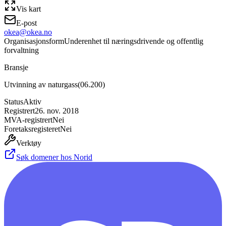
Vis kart
E-post
okea@okea.no
Organisasjonsform
Underenhet til næringsdrivende og offentlig
forvaltning
Bransje
Utvinning av naturgass
(
06.200
)
Status
Aktiv
Registrert
26. nov. 2018
MVA-registrert
Nei
Foretaksregisteret
Nei
Verktøy
Søk domener hos Norid