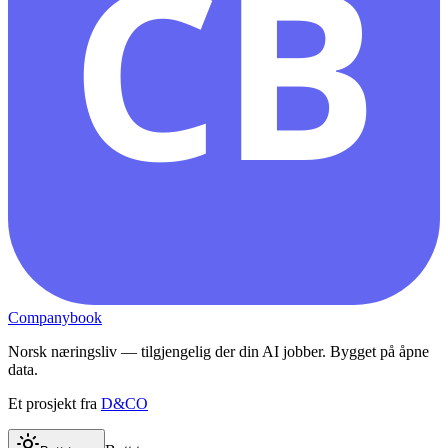
CB
Companybook
Norsk næringsliv — tilgjengelig der din AI jobber. Bygget på åpne
data.
Et prosjekt fra
D&CO