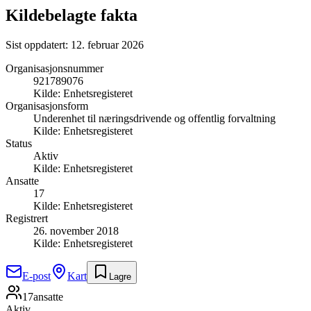
Kildebelagte fakta
Sist oppdatert:
12. februar 2026
Organisasjonsnummer
921789076
Kilde:
Enhetsregisteret
Organisasjonsform
Underenhet til næringsdrivende og offentlig forvaltning
Kilde:
Enhetsregisteret
Status
Aktiv
Kilde:
Enhetsregisteret
Ansatte
17
Kilde:
Enhetsregisteret
Registrert
26. november 2018
Kilde:
Enhetsregisteret
E-post
Kart
Lagre
17
ansatte
Aktiv