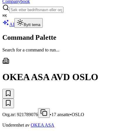
Companybook
⌘
K
AI
Bytt tema
Command Palette
Search for a command to run...
OKEA ASA AVD OSLO
Org.nr:
921789076
•
17
ansatte
•
OSLO
Underenhet av
OKEA ASA