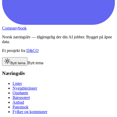
Companybook
Norsk næringsliv — tilgjengelig der din AI jobber. Bygget på åpne
data.
Et prosjekt fra
D&CO
Bytt tema
Bytt tema
Næringsliv
Lister
Nyetableringer
Opphørte
Børsnotert
Anbud
Patentsok
Fylker og kommuner