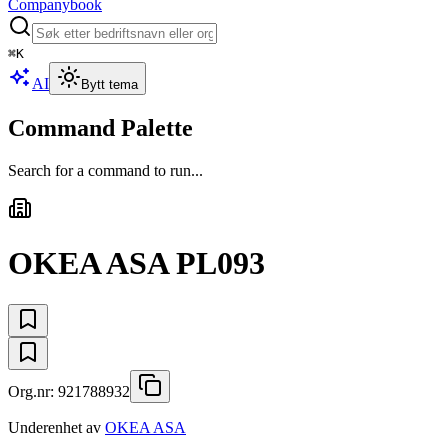
Companybook
⌘
K
AI
Bytt tema
Command Palette
Search for a command to run...
OKEA ASA PL093
Org.nr:
921788932
Underenhet av
OKEA ASA