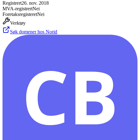
Registrert
26. nov. 2018
MVA-registrert
Nei
Foretaksregisteret
Nei
Verktøy
Søk domener hos Norid
CB