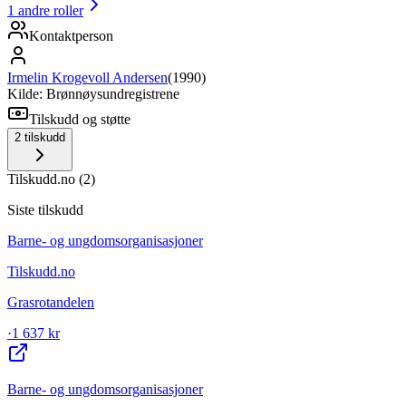
1
andre roller
Kontaktperson
Irmelin Krogevoll Andersen
(
1990
)
Kilde: Brønnøysundregistrene
Tilskudd og støtte
2
tilskudd
Tilskudd.no
(
2
)
Siste tilskudd
Barne- og ungdomsorganisasjoner
Tilskudd.no
Grasrotandelen
·
1 637 kr
Barne- og ungdomsorganisasjoner