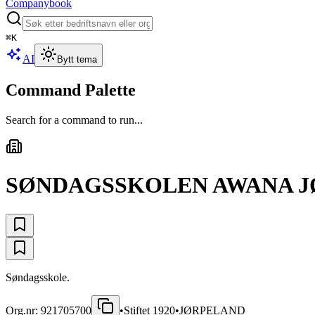
Companybook
⌘
K
AI
Bytt tema
Command Palette
Search for a command to run...
SØNDAGSSKOLEN AWANA 
Søndagsskole.
Org.nr:
921705700
•
Stiftet
1920
•
JØRPELAND