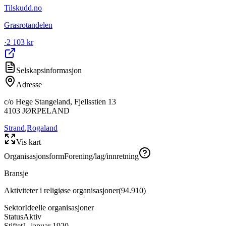
Tilskudd.no
Grasrotandelen
·
2 103 kr
Selskapsinformasjon
Adresse
c/o Hege Stangeland, Fjellsstien 13
4103
JØRPELAND
Strand
,
Rogaland
Vis kart
Organisasjonsform
Forening/lag/innretning
Bransje
Aktiviteter i religiøse organisasjoner
(
94.910
)
Sektor
Ideelle organisasjoner
Status
Aktiv
Stiftet
1. januar 1920