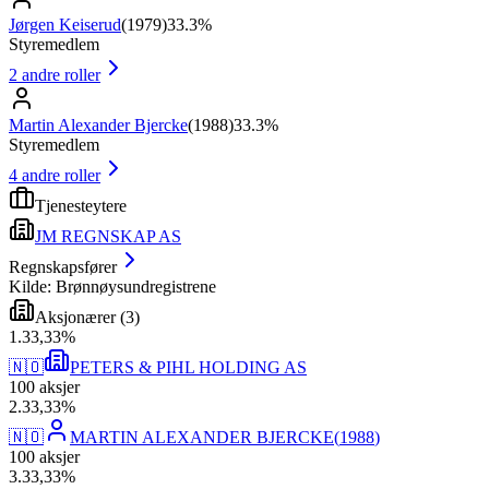
Jørgen Keiserud
(
1979
)
33.3%
Styremedlem
2
andre roller
Martin Alexander Bjercke
(
1988
)
33.3%
Styremedlem
4
andre roller
Tjenesteytere
JM REGNSKAP AS
Regnskapsfører
Kilde: Brønnøysundregistrene
Aksjonærer
(
3
)
1
.
33,33
%
🇳🇴
PETERS & PIHL HOLDING AS
100
aksjer
2
.
33,33
%
🇳🇴
MARTIN ALEXANDER BJERCKE
(
1988
)
100
aksjer
3
.
33,33
%