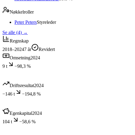
Nøkkelroller
Peter Peters
Styreleder
Se alle (4)
→
Regnskap
2018–2024
7
år
Revidert
Omsetning
2024
9 t
−98,3 %
Driftsresultat
2024
−146 t
−194,8 %
Egenkapital
2024
104 t
−58,6 %