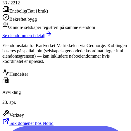
33
/
2212
Enebolig
(
Tatt i bruk
)
Bekreftet bygg
3
andre selskap
er
registrert på samme eiendom
Se eiendommen i detalj
Eiendomsdata fra Kartverket Matrikkelen via Geonorge. Koblingen
baseres på spatial join (selskapets geocodede koordinat ligger inni
eiendomsgrensen) — kan inkludere naboeiendommer hvis
koordinatet er upresist.
Hendelser
Avvikling
23. apr.
Verktøy
Søk domener hos Norid