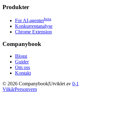
Produkter
beta
For AI-agenter
Konkurrentanalyse
Chrome Extension
Companybook
Blogg
Guider
Om oss
Kontakt
©
2026
Companybook
|
Utviklet av
0-1
Vilkår
Personvern