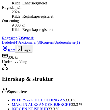
Kilde:
Enhetsregisteret
Regnskapsår
2024
Kilde:
Regnskapsregisteret
Omsetning
9 000 kr
Kilde:
Regnskapsregisteret
Regnskap
(
7
)
Styre &
Ledelse
(
4
)
Aksjonærer
(
3
)
Konsern
Underenheter
(
1
)
Kart
Lagre
30k kr
Under avvikling
Eierskap & struktur
Største eiere
PETERS & PIHL HOLDING AS
33.3 %
MARTIN ALEXANDER BJERCKE
33.3 %
JØRGEN KEISERUD
33.3 %