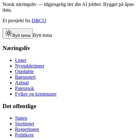
Norsk næringsliv — tilgjengelig der din AI jobber. Bygget på åpne
data.
Et prosjekt fra
D&CO
Bytt tema
Bytt tema
Næringsliv
Lister
Nyetableringer
Opphørte
Børsnotert
Anbud
Patentsok
Fylker og kommuner
Det offentlige
Staten
Stortinget
Regjeringen
Politikere