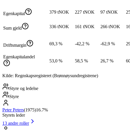
379 tNOK
227 tNOK
97 tNOK
2
Egenkapital
336 tNOK
161 tNOK
266 tNOK
1
Sum gjeld
69,3 %
-42,2 %
-62,9 %
2
Driftsmargin
Egenkapitalandel
53,0 %
58,5 %
26,7 %
6
Kilde: Regnskapsregisteret (Brønnøysundregistrene)
Styre og ledelse
Styre
Peter Peters
(
1975
)
16.7%
Styrets leder
13
andre roller