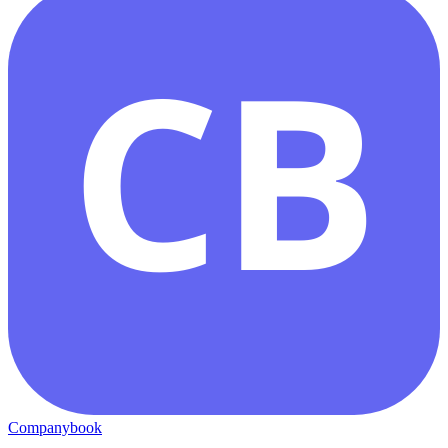
CB
Companybook