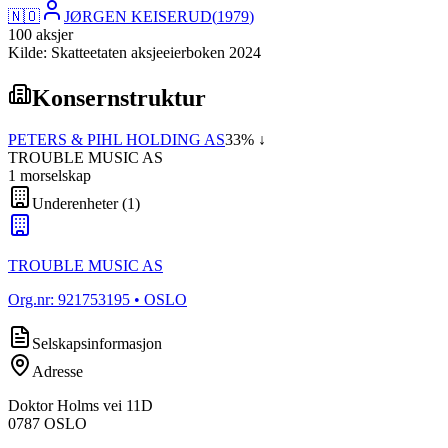
🇳🇴
JØRGEN KEISERUD
(
1979
)
100
aksjer
Kilde: Skatteetaten aksjeeierboken 2024
Konsernstruktur
PETERS & PIHL HOLDING AS
33
% ↓
TROUBLE MUSIC AS
1
morselskap
Underenheter
(
1
)
TROUBLE MUSIC AS
Org.nr:
921753195
• OSLO
Selskapsinformasjon
Adresse
Doktor Holms vei 11D
0787
OSLO