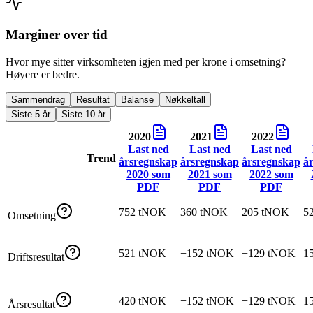
Marginer over tid
Hvor mye sitter virksomheten igjen med per krone i omsetning?
Høyere er bedre.
Sammendrag
Resultat
Balanse
Nøkkeltall
Siste 5 år
Siste 10 år
2020
2021
2022
Last ned
Last ned
Last ned
Trend
årsregnskap
årsregnskap
årsregnskap
å
2020
som
2021
som
2022
som
PDF
PDF
PDF
752 tNOK
360 tNOK
205 tNOK
5
Omsetning
521 tNOK
−152 tNOK
−129 tNOK
1
Driftsresultat
420 tNOK
−152 tNOK
−129 tNOK
1
Årsresultat