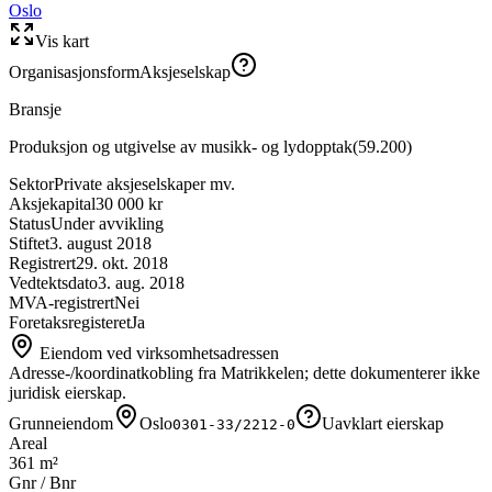
Oslo
Vis kart
Organisasjonsform
Aksjeselskap
Bransje
Produksjon og utgivelse av musikk- og lydopptak
(
59.200
)
Sektor
Private aksjeselskaper mv.
Aksjekapital
30 000 kr
Status
Under avvikling
Stiftet
3. august 2018
Registrert
29. okt. 2018
Vedtektsdato
3. aug. 2018
MVA-registrert
Nei
Foretaksregisteret
Ja
Eiendom ved virksomhetsadressen
Adresse-/koordinatkobling fra Matrikkelen; dette dokumenterer ikke
juridisk eierskap.
Grunneiendom
Oslo
Uavklart eierskap
0301-33/2212-0
Areal
361 m²
Gnr / Bnr