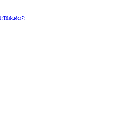
1
)
Tilskudd
(
7
)