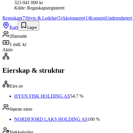
323 041 000 kr
Kilde:
Regnskapsregisteret
Regnskap
(
7
)
Styre & Ledelse
(
5
)
Aksjonærer
(
1
)
Konsern
Underenheter
(
Kart
Lagre
20
ansatte
1 mill. kr
Aktiv
Eierskap & struktur
Eies av
HYEN FISK HOLDING AS
54.7 %
Største eiere
NORDFJORD LAKS HOLDING AS
100 %
Nøkkelroller