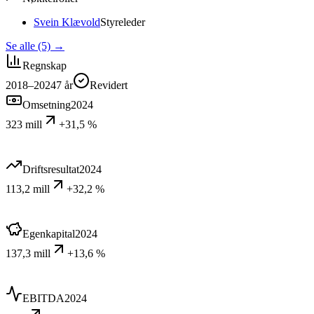
Svein Klævold
Styreleder
Se alle (5)
→
Regnskap
2018–2024
7
år
Revidert
Omsetning
2024
323 mill
+31,5 %
Driftsresultat
2024
113,2 mill
+32,2 %
Egenkapital
2024
137,3 mill
+13,6 %
EBITDA
2024