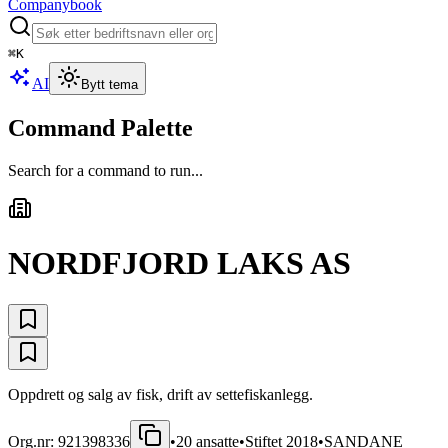
Companybook
⌘
K
AI
Bytt tema
Command Palette
Search for a command to run...
NORDFJORD LAKS AS
Oppdrett og salg av fisk, drift av settefiskanlegg.
Org.nr:
921398336
•
20
ansatte
•
Stiftet
2018
•
SANDANE