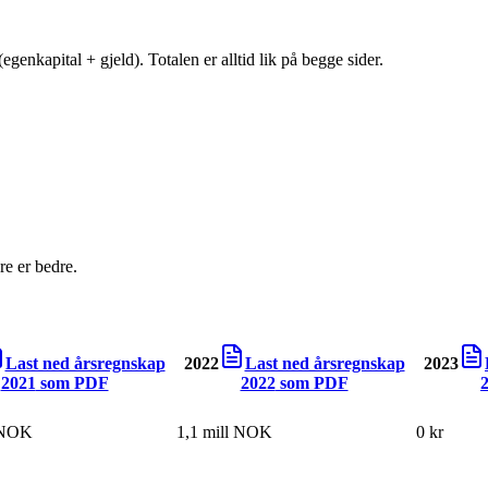
egenkapital + gjeld). Totalen er alltid lik på begge sider.
e er bedre.
Last ned årsregnskap
2022
Last ned årsregnskap
2023
2021
som PDF
2022
som PDF
l NOK
1,1 mill NOK
0 kr