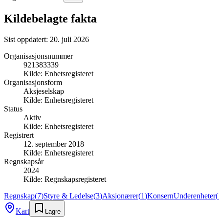
Kildebelagte fakta
Sist oppdatert:
20. juli 2026
Organisasjonsnummer
921383339
Kilde:
Enhetsregisteret
Organisasjonsform
Aksjeselskap
Kilde:
Enhetsregisteret
Status
Aktiv
Kilde:
Enhetsregisteret
Registrert
12. september 2018
Kilde:
Enhetsregisteret
Regnskapsår
2024
Kilde:
Regnskapsregisteret
Regnskap
(
7
)
Styre & Ledelse
(
3
)
Aksjonærer
(
1
)
Konsern
Underenheter
(
Kart
Lagre