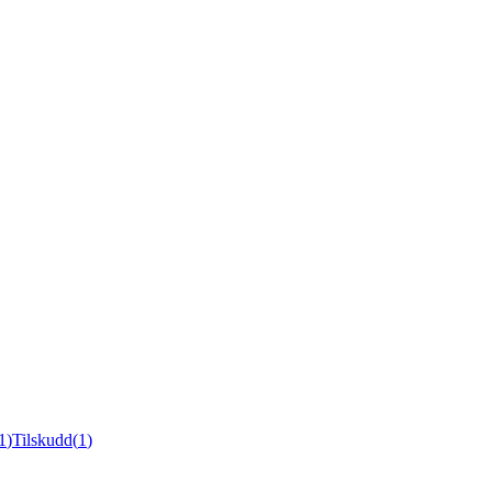
1
)
Tilskudd
(
1
)