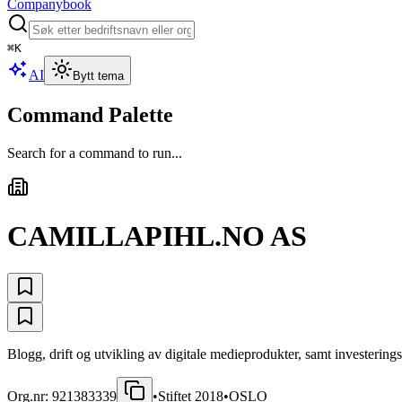
Companybook
⌘
K
AI
Bytt tema
Command Palette
Search for a command to run...
CAMILLAPIHL.NO AS
Blogg, drift og utvikling av digitale medieprodukter, samt investering
Org.nr:
921383339
•
Stiftet
2018
•
OSLO