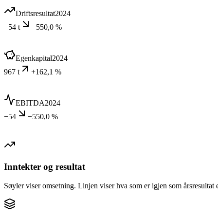
Driftsresultat
2024
−54 t
−550,0 %
Egenkapital
2024
967 t
+162,1 %
EBITDA
2024
−54
−550,0 %
Inntekter og resultat
Søyler viser omsetning. Linjen viser hva som er igjen som årsresultat e