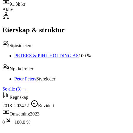
91,3k kr
Aktiv
Eierskap & struktur
Største eiere
PETERS & PIHL HOLDING AS
100 %
Nøkkelroller
Peter Peters
Styreleder
Se alle (3)
→
Regnskap
2018–2024
7
år
Revidert
Omsetning
2023
0
−100,0 %