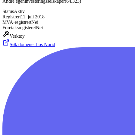
Andre egeninvesteringsselskaper
(
64.323
)
Status
Aktiv
Registrert
11. juli 2018
MVA-registrert
Nei
Foretaksregisteret
Nei
Verktøy
Søk domener hos Norid