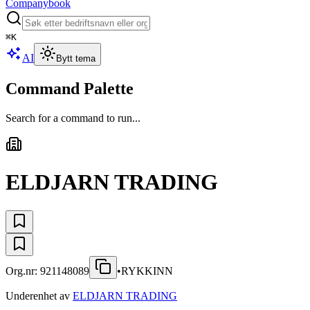
Companybook
⌘
K
AI
Bytt tema
Command Palette
Search for a command to run...
ELDJARN TRADING
Org.nr:
921148089
•
RYKKINN
Underenhet av
ELDJARN TRADING