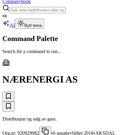
Companybook
⌘
K
AI
Bytt tema
Command Palette
Search for a command to run...
NÆRENERGI AS
Distribusjon og salg av gass.
Org.nr:
920929982
•
6
ansatte
•
Stiftet
2018
•
AKSDAL