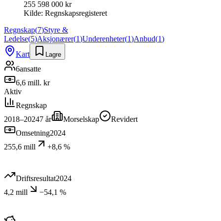
255 598 000 kr
Kilde:
Regnskapsregisteret
Regnskap
(
7
)
Styre &
Ledelse
(
5
)
Aksjonærer
(
1
)
Underenheter
(
1
)
Anbud
(
1
)
Kart
Lagre
6
ansatte
6,6 mill. kr
Aktiv
Regnskap
2018–2024
7
år
Morselskap
Revidert
Omsetning
2024
255,6 mill
+8,6 %
Driftsresultat
2024
4,2 mill
−54,1 %