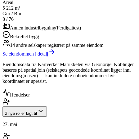
Areal
5 212 m²
Gnr / Bnr
8
/
76
Annen industribygning
(
Ferdigattest
)
Bekreftet bygg
14
andre selskap
er
registrert på samme eiendom
Se eiendommen i detalj
Eiendomsdata fra Kartverket Matrikkelen via Geonorge. Koblingen
baseres på spatial join (selskapets geocodede koordinat ligger inni
eiendomsgrensen) — kan inkludere naboeiendommer hvis
koordinatet er upresist.
Hendelser
2 nye roller lagt til
27. mai