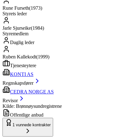
Rune Furseth
(
1973
)
Styrets leder
Jarle Sjurseike
(
1984
)
Styremedlem
Daglig leder
Ruben Kallekodt
(
1999
)
Tjenesteytere
KONTI AS
Regnskapsfører
CEDRA NORGE AS
Revisor
Kilde: Brønnøysundregistrene
Offentlige anbud
1
vunnede kontrakter