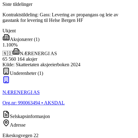
Siste tildelinger
Kontraktstildeling: Gass: Levering av propangass og leie av
gasstank for levering til Helse Bergen HF
Ukjent
Aksjonærer
(
1
)
1
.
100
%
🇳🇴
NÆRENERGI AS
65 560 164
aksjer
Kilde: Skatteetaten aksjeeierboken 2024
Underenheter
(
1
)
NÆRENERGI AS
Org.nr:
990063494
• AKSDAL
Selskapsinformasjon
Adresse
Eikeskogvegen 22