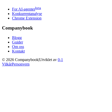
beta
For AI-agenter
Konkurrentanalyse
Chrome Extension
Companybook
Blogg
Guider
Om oss
Kontakt
©
2026
Companybook
|
Utviklet av
0-1
Vilkår
Personvern