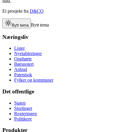
data.
Et prosjekt fra
D&CO
Bytt tema
Bytt tema
Næringsliv
Lister
Nyetableringer
Opphørte
Børsnotert
Anbud
Patentsok
Fylker og kommuner
Det offentlige
Staten
Stortinget
Regjeringen
Politikere
Produkter