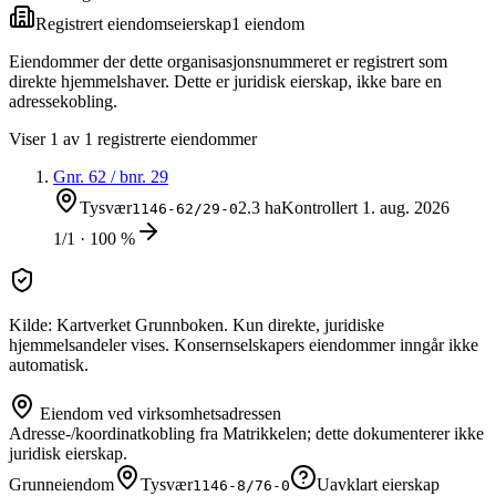
Registrert eiendomseierskap
1
eiendom
Eiendommer der dette organisasjonsnummeret er registrert som
direkte hjemmelshaver. Dette er juridisk eierskap, ikke bare en
adressekobling.
Viser
1
av
1
registrerte eiendommer
Gnr.
62
/ bnr.
29
Tysvær
2.3 ha
Kontrollert
1. aug. 2026
1146-62/29-0
1/1 · 100 %
Kilde: Kartverket Grunnboken. Kun direkte, juridiske
hjemmelsandeler vises. Konsernselskapers eiendommer inngår ikke
automatisk.
Eiendom ved virksomhetsadressen
Adresse-/koordinatkobling fra Matrikkelen; dette dokumenterer ikke
juridisk eierskap.
Grunneiendom
Tysvær
Uavklart eierskap
1146-8/76-0