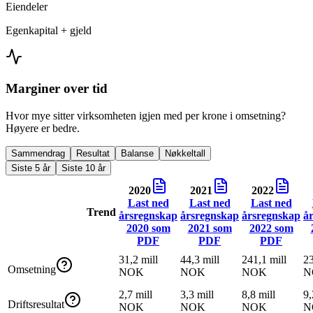
Eiendeler
Egenkapital + gjeld
Marginer over tid
Hvor mye sitter virksomheten igjen med per krone i omsetning?
Høyere er bedre.
Sammendrag
Resultat
Balanse
Nøkkeltall
Siste 5 år
Siste 10 år
2020
2021
2022
Last ned
Last ned
Last ned
Trend
årsregnskap
årsregnskap
årsregnskap
å
2020
som
2021
som
2022
som
PDF
PDF
PDF
31,2 mill
44,3 mill
241,1 mill
23
Omsetning
NOK
NOK
NOK
N
2,7 mill
3,3 mill
8,8 mill
9,
Driftsresultat
NOK
NOK
NOK
N