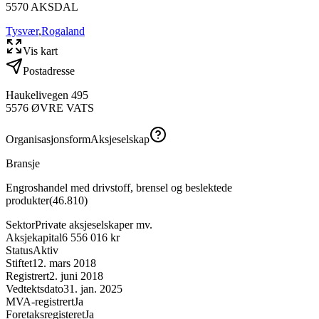
5570
AKSDAL
Tysvær
,
Rogaland
Vis kart
Postadresse
Haukelivegen 495
5576
ØVRE VATS
Organisasjonsform
Aksjeselskap
Bransje
Engroshandel med drivstoff, brensel og beslektede
produkter
(
46.810
)
Sektor
Private aksjeselskaper mv.
Aksjekapital
6 556 016 kr
Status
Aktiv
Stiftet
12. mars 2018
Registrert
2. juni 2018
Vedtektsdato
31. jan. 2025
MVA-registrert
Ja
Foretaksregisteret
Ja