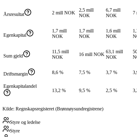
2,5 mill
6,7 mill
2 mill NOK
7
Årsresultat
NOK
NOK
1,7 mill
1,7 mill
1,6 mill
1,
Egenkapital
NOK
NOK
NOK
N
11,5 mill
63,1 mill
50
16 mill NOK
Sum gjeld
NOK
NOK
N
8,6 %
7,5 %
3,7 %
3
Driftsmargin
Egenkapitalandel
13,2 %
9,5 %
2,5 %
3
Kilde: Regnskapsregisteret (Brønnøysundregistrene)
Styre og ledelse
Styre