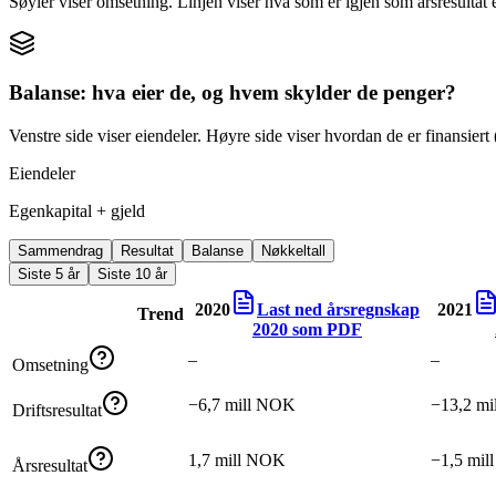
Søyler viser omsetning. Linjen viser hva som er igjen som årsresultat e
Balanse: hva eier de, og hvem skylder de penger?
Venstre side viser eiendeler. Høyre side viser hvordan de er finansiert (
Eiendeler
Egenkapital + gjeld
Sammendrag
Resultat
Balanse
Nøkkeltall
Siste 5 år
Siste 10 år
2020
Last ned årsregnskap
2021
Trend
2020
som PDF
–
–
Omsetning
−6,7 mill NOK
−13,2 m
Driftsresultat
1,7 mill NOK
−1,5 mi
Årsresultat