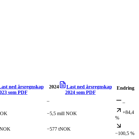
Last ned årsregnskap
2024
Last ned årsregnskap
Endring
023
som PDF
2024
som PDF
–
–
+84,4
 NOK
−5,5 mill NOK
%
l NOK
−577 tNOK
−100,5 %