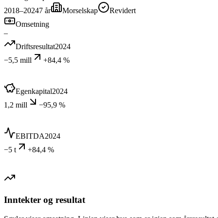
2018–2024
7
år
Morselskap
Revidert
Omsetning
–
Driftsresultat
2024
−5,5 mill
+84,4 %
Egenkapital
2024
1,2 mill
−95,9 %
EBITDA
2024
−5 t
+84,4 %
Inntekter og resultat