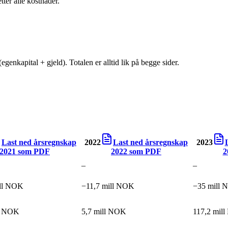
tter alle kostnader.
egenkapital + gjeld). Totalen er alltid lik på begge sider.
Last ned årsregnskap
2022
Last ned årsregnskap
2023
2021
som PDF
2022
som PDF
2
–
–
ill NOK
−11,7 mill NOK
−35 mill
ll NOK
5,7 mill NOK
117,2 mil