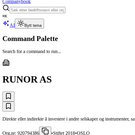
Companybook
⌘
K
AI
Bytt tema
Command Palette
Search for a command to run...
RUNOR AS
Direkte eller indirekte å investere i andre selskaper og instrumenter, s
Org.nr:
920794386
•
Stiftet
2018
•
OSLO