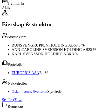
1,2 mill. kr
Aktiv
Eierskap & struktur
Største eiere
RUNSVENGRUPPEN HOLDING AB
68.8 %
ANN-CAROLINE SVENSSON HOLDING AB
25 %
KARL SVENSSON HOLDING AB
6.3 %
Portefølje
EUROPRIS ASA
2.1 %
Nøkkelroller
Oskar Tomas Svensson
Styreleder
Se alle (3)
→
Regnskap