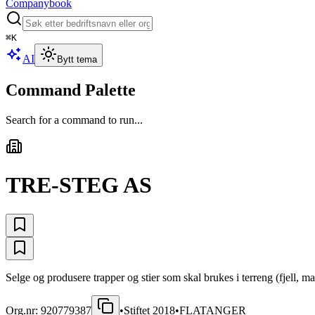
Companybook
⌘
K
AI
Bytt tema
Command Palette
Search for a command to run...
TRE-STEG AS
Selge og produsere trapper og stier som skal brukes i terreng (fjell,
Org.nr:
920779387
•
Stiftet
2018
•
FLATANGER