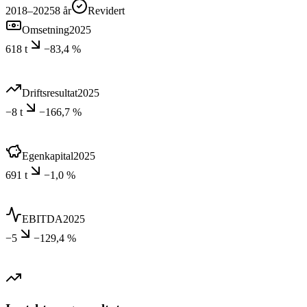
2018–2025
8
år
Revidert
Omsetning
2025
618 t
−83,4 %
Driftsresultat
2025
−8 t
−166,7 %
Egenkapital
2025
691 t
−1,0 %
EBITDA
2025
−5
−129,4 %