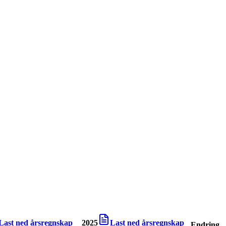
Last ned årsregnskap
2025
Last ned årsregnskap
Endring