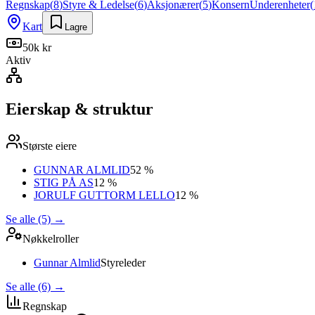
Regnskap
(
8
)
Styre & Ledelse
(
6
)
Aksjonærer
(
5
)
Konsern
Underenheter
(
Kart
Lagre
50k kr
Aktiv
Eierskap & struktur
Største eiere
GUNNAR ALMLID
52 %
STIG PÅ AS
12 %
JORULF GUTTORM LELLO
12 %
Se alle (5)
→
Nøkkelroller
Gunnar Almlid
Styreleder
Se alle (6)
→
Regnskap