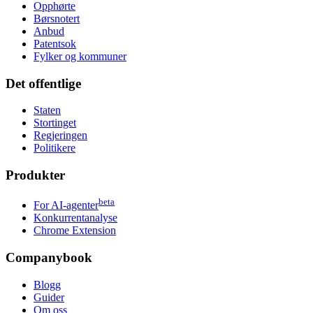
Opphørte
Børsnotert
Anbud
Patentsok
Fylker og kommuner
Det offentlige
Staten
Stortinget
Regjeringen
Politikere
Produkter
beta
For AI-agenter
Konkurrentanalyse
Chrome Extension
Companybook
Blogg
Guider
Om oss