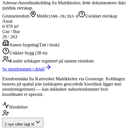
Adresse-/koordinatkobling fra Matrikkelen; dette dokumenterer ikke
juridisk eierskap.
Grunneiendom
Molde
Uavklart eierskap
1506-29/263-0
Areal
6 979 m²
Gnr / Bnr
29
/
263
Annen bygning
(
Tatt i bruk
)
Usikker bygg (38 m)
4
andre selskap
er
registrert på samme eiendom
Se eiendommen i detalj
Eiendomsdata fra Kartverket Matrikkelen via Geonorge. Koblingen
baseres på spatial join (selskapets geocodede koordinat ligger inni
eiendomsgrensen) — kan inkludere naboeiendommer hvis
koordinatet er upresist.
Hendelser
2 nye roller lagt til