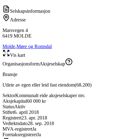
Selskapsinformasjon
Adresse
Marsvegen 4
6419
MOLDE
Molde
,
Møre og Romsdal
Vis kart
Organisasjonsform
Aksjeselskap
Bransje
Utleie av egen eller leid fast eiendom
(
68.200
)
Sektor
Kommunalt eide aksjeselskaper mv.
Aksjekapital
60 000 kr
Status
Aktiv
Stiftet
6. april 2018
Registrert
23. apr. 2018
Vedtektsdato
28. sep. 2018
MVA-registrert
Ja
Foretaksregisteret
Ja