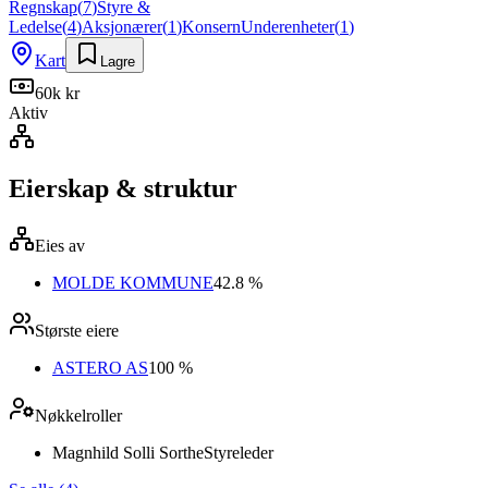
Regnskap
(
7
)
Styre &
Ledelse
(
4
)
Aksjonærer
(
1
)
Konsern
Underenheter
(
1
)
Kart
Lagre
60k kr
Aktiv
Eierskap & struktur
Eies av
MOLDE KOMMUNE
42.8 %
Største eiere
ASTERO AS
100 %
Nøkkelroller
Magnhild Solli Sorthe
Styreleder