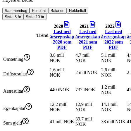
Høyere er bedre.
Sammendrag
Resultat
Balanse
Nøkkeltall
Siste 5 år
Siste 10 år
2020
2021
2022
Last ned
Last ned
Last ned
Trend
årsregnskap
årsregnskap
årsregnskap
å
2020
som
2021
som
2022
som
PDF
PDF
PDF
3,8 mill
4,7 mill
5,1 mill
4,
Omsetning
NOK
NOK
NOK
N
1,6 mill
2,6 mill
2 mill NOK
2
Driftsresultat
NOK
NOK
1,2 mill
440 tNOK
737 tNOK
4
Årsresultat
NOK
12,2 mill
12,9 mill
14,1 mill
14
Egenkapital
NOK
NOK
NOK
N
39,7 mill
41 mill NOK
38 mill NOK
4
Sum gjeld
NOK