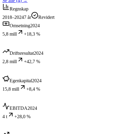
Se alle (4)
→
Regnskap
2018–2024
7
år
Revidert
Omsetning
2024
5,8 mill
+18,3 %
Driftsresultat
2024
2,8 mill
+42,7 %
Egenkapital
2024
15,8 mill
+8,4 %
EBITDA
2024
4 t
+28,0 %