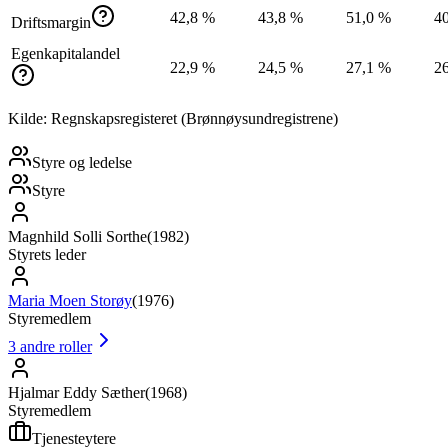
42,8 %
43,8 %
51,0 %
4
Driftsmargin
Egenkapitalandel
22,9 %
24,5 %
27,1 %
2
Kilde: Regnskapsregisteret (Brønnøysundregistrene)
Styre og ledelse
Styre
Magnhild Solli Sorthe
(
1982
)
Styrets leder
Maria Moen Storøy
(
1976
)
Styremedlem
3
andre roller
Hjalmar Eddy Sæther
(
1968
)
Styremedlem
Tjenesteytere