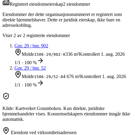
Registrert eiendomseierskap
2
eiendom
mer
Eiendommer der dette organisasjonsnummeret er registrert som
direkte hjemmelshaver. Dette er juridisk eierskap, ikke bare en
adressekobling.
Viser
2
av
2
registrerte eiendommer
Gnr.
29
/ bnr.
902
Molde
336 m²
Kontrollert
1. aug. 2026
1506-29/902-0
1/1 · 100 %
Gnr.
29
/ bnr.
52
Molde
4 676 m²
Kontrollert
1. aug. 2026
1506-29/52-0
1/1 · 100 %
Kilde: Kartverket Grunnboken. Kun direkte, juridiske
hjemmelsandeler vises. Konsernselskapers eiendommer inngår ikke
automatisk.
Eiendom ved virksomhetsadressen