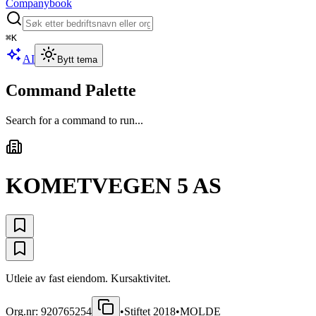
Companybook
⌘
K
AI
Bytt tema
Command Palette
Search for a command to run...
KOMETVEGEN 5 AS
Utleie av fast eiendom. Kursaktivitet.
Org.nr:
920765254
•
Stiftet
2018
•
MOLDE