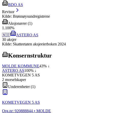
BDO AS
Revisor
Kilde: Brønnøysundregistrene
Aksjonærer
(
1
)
1
.
100
%
🇳🇴
ASTERO AS
30
aksjer
Kilde: Skatteetaten aksjeeierboken 2024
Konsernstruktur
MOLDE KOMMUNE
43
% ↓
ASTERO AS
100
% ↓
KOMETVEGEN 5 AS
2
morselskap
er
Underenheter
(
1
)
KOMETVEGEN 5 AS
Org.nr:
920888844
• MOLDE