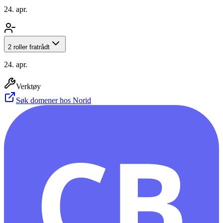
24. apr.
2 roller fratrådt
24. apr.
Verktøy
Søk domener hos Norid
CB