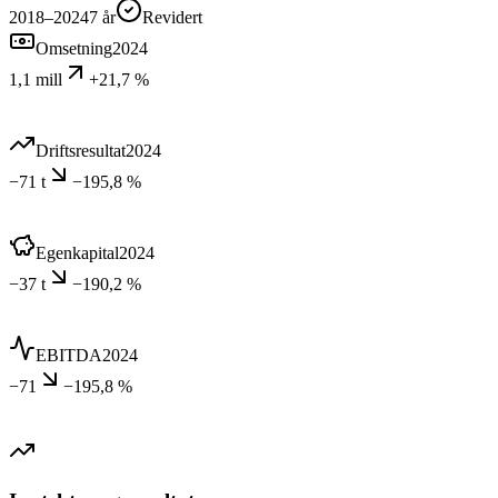
2018–2024
7
år
Revidert
Omsetning
2024
1,1 mill
+21,7 %
Driftsresultat
2024
−71 t
−195,8 %
Egenkapital
2024
−37 t
−190,2 %
EBITDA
2024
−71
−195,8 %