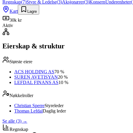
Regnskap
(
7
)
Styre & Ledelse
(
3
)
Aksjonærer
(
3
)
Konsern
Underenheter
(
Kart
Lagre
30k kr
Aktiv
Eierskap & struktur
Største eiere
ACS HOLDING AS
70 %
SUREN AVETISYAN
20 %
LEFDAL FINANS AS
10 %
Nøkkelroller
Christian Sperre
Styreleder
Thomas Lefdal
Daglig leder
Se alle (3)
→
Regnskap