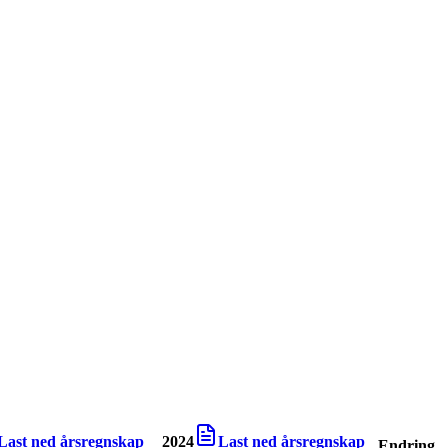
Last ned årsregnskap
2024
Last ned årsregnskap
Endring