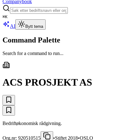
Companybook
⌘
K
AI
Bytt tema
Command Palette
Search for a command to run...
ACS PROSJEKT AS
Bedriftøkonomisk rådgivning.
Org.nr:
920510515
•
Stiftet
2018
•
OSLO