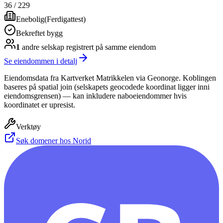
36
/
229
Enebolig
(
Ferdigattest
)
Bekreftet bygg
1
andre selskap
registrert på samme eiendom
Se eiendommen i detalj
Eiendomsdata fra Kartverket Matrikkelen via Geonorge. Koblingen
baseres på spatial join (selskapets geocodede koordinat ligger inni
eiendomsgrensen) — kan inkludere naboeiendommer hvis
koordinatet er upresist.
Verktøy
Søk domener hos Norid