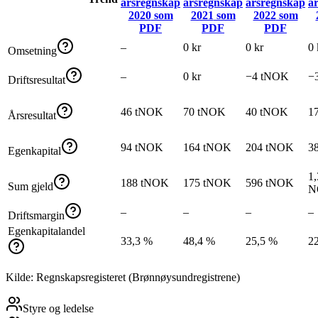
årsregnskap
årsregnskap
årsregnskap
å
2020
som
2021
som
2022
som
PDF
PDF
PDF
–
0 kr
0 kr
0 
Omsetning
–
0 kr
−4 tNOK
−
Driftsresultat
46 tNOK
70 tNOK
40 tNOK
1
Årsresultat
94 tNOK
164 tNOK
204 tNOK
3
Egenkapital
1,
188 tNOK
175 tNOK
596 tNOK
Sum gjeld
N
–
–
–
–
Driftsmargin
Egenkapitalandel
33,3 %
48,4 %
25,5 %
2
Kilde: Regnskapsregisteret (Brønnøysundregistrene)
Styre og ledelse