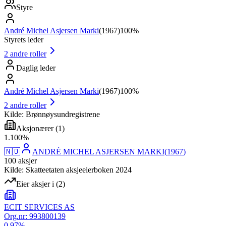
Styre
André Michel Asjersen Marki
(
1967
)
100%
Styrets leder
2
andre roller
Daglig leder
André Michel Asjersen Marki
(
1967
)
100%
2
andre roller
Kilde: Brønnøysundregistrene
Aksjonærer
(
1
)
1
.
100
%
🇳🇴
ANDRÉ MICHEL ASJERSEN MARKI
(
1967
)
100
aksjer
Kilde: Skatteetaten aksjeeierboken 2024
Eier aksjer i
(
2
)
ECIT SERVICES AS
Org.nr:
993800139
0.97
%