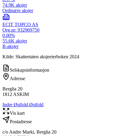
74.9K
aksjer
Ordinære aksjer
ECIT TOPCO AS
Org.nr:
932969750
0.00
%
55.6K
aksjer
B-aksjer
Kilde: Skatteetaten aksjeeierboken 2024
Selskapsinformasjon
Adresse
Berglia 20
1812
ASKIM
Indre Østfold
,
Østfold
Vis kart
Postadresse
c/o Andre Marki, Berglia 20