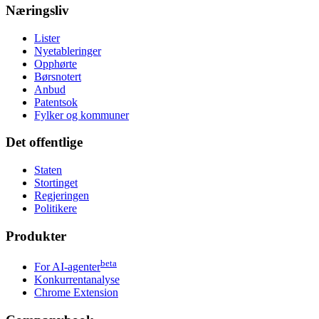
Næringsliv
Lister
Nyetableringer
Opphørte
Børsnotert
Anbud
Patentsok
Fylker og kommuner
Det offentlige
Staten
Stortinget
Regjeringen
Politikere
Produkter
beta
For AI-agenter
Konkurrentanalyse
Chrome Extension