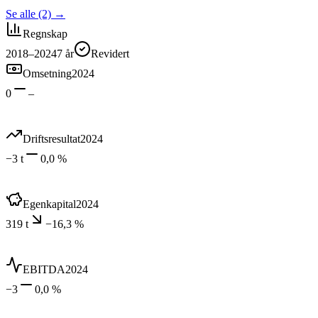
Se alle (2)
→
Regnskap
2018–2024
7
år
Revidert
Omsetning
2024
0
–
Driftsresultat
2024
−3 t
0,0 %
Egenkapital
2024
319 t
−16,3 %
EBITDA
2024
−3
0,0 %