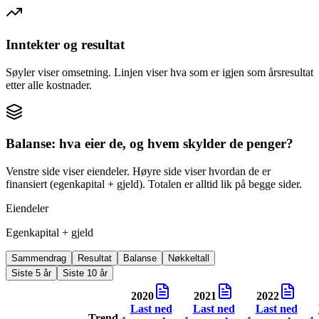
Inntekter og resultat
Søyler viser omsetning. Linjen viser hva som er igjen som årsresultat
etter alle kostnader.
Balanse: hva eier de, og hvem skylder de penger?
Venstre side viser eiendeler. Høyre side viser hvordan de er
finansiert (egenkapital + gjeld). Totalen er alltid lik på begge sider.
Eiendeler
Egenkapital + gjeld
Sammendrag
Resultat
Balanse
Nøkkeltall
Siste 5 år
Siste 10 år
2020
2021
2022
Last ned
Last ned
Last ned
Trend