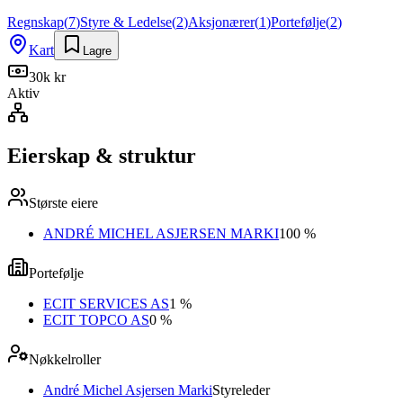
Regnskap
(
7
)
Styre & Ledelse
(
2
)
Aksjonærer
(
1
)
Portefølje
(
2
)
Kart
Lagre
30k kr
Aktiv
Eierskap & struktur
Største eiere
ANDRÉ MICHEL ASJERSEN MARKI
100 %
Portefølje
ECIT SERVICES AS
1 %
ECIT TOPCO AS
0 %
Nøkkelroller
André Michel Asjersen Marki
Styreleder