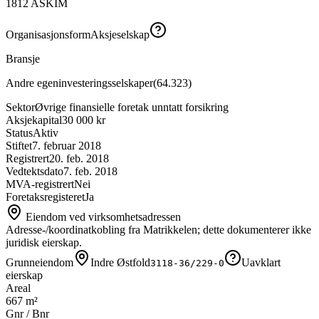
1812
ASKIM
Organisasjonsform
Aksjeselskap
Bransje
Andre egeninvesteringsselskaper
(
64.323
)
Sektor
Øvrige finansielle foretak unntatt forsikring
Aksjekapital
30 000 kr
Status
Aktiv
Stiftet
7. februar 2018
Registrert
20. feb. 2018
Vedtektsdato
7. feb. 2018
MVA-registrert
Nei
Foretaksregisteret
Ja
Eiendom ved virksomhetsadressen
Adresse-/koordinatkobling fra Matrikkelen; dette dokumenterer ikke
juridisk eierskap.
Grunneiendom
Indre Østfold
Uavklart
3118-36/229-0
eierskap
Areal
667 m²
Gnr / Bnr