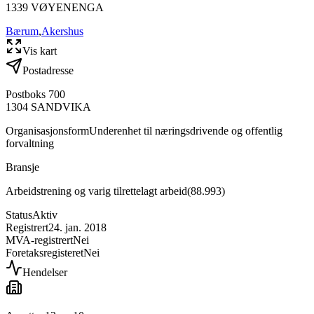
1339
VØYENENGA
Bærum
,
Akershus
Vis kart
Postadresse
Postboks 700
1304
SANDVIKA
Organisasjonsform
Underenhet til næringsdrivende og offentlig
forvaltning
Bransje
Arbeidstrening og varig tilrettelagt arbeid
(
88.993
)
Status
Aktiv
Registrert
24. jan. 2018
MVA-registrert
Nei
Foretaksregisteret
Nei
Hendelser