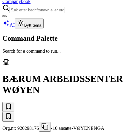
Companybook
⌘
K
AI
Bytt tema
Command Palette
Search for a command to run...
BÆRUM ARBEIDSSENTER
WØYEN
Org.nr:
920298176
•
10
ansatte
•
VØYENENGA