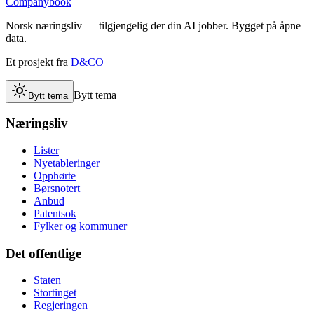
Companybook
Norsk næringsliv — tilgjengelig der din AI jobber. Bygget på åpne
data.
Et prosjekt fra
D&CO
Bytt tema
Bytt tema
Næringsliv
Lister
Nyetableringer
Opphørte
Børsnotert
Anbud
Patentsok
Fylker og kommuner
Det offentlige
Staten
Stortinget
Regjeringen