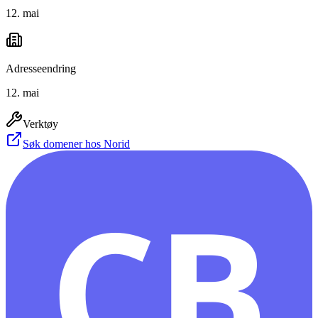
12. mai
Adresseendring
12. mai
Verktøy
Søk domener hos Norid
CB