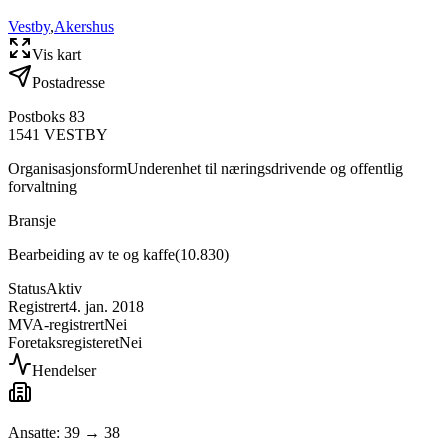
Vestby
,
Akershus
Vis kart
Postadresse
Postboks 83
1541
VESTBY
Organisasjonsform
Underenhet til næringsdrivende og offentlig
forvaltning
Bransje
Bearbeiding av te og kaffe
(
10.830
)
Status
Aktiv
Registrert
4. jan. 2018
MVA-registrert
Nei
Foretaksregisteret
Nei
Hendelser
Ansatte: 39 → 38