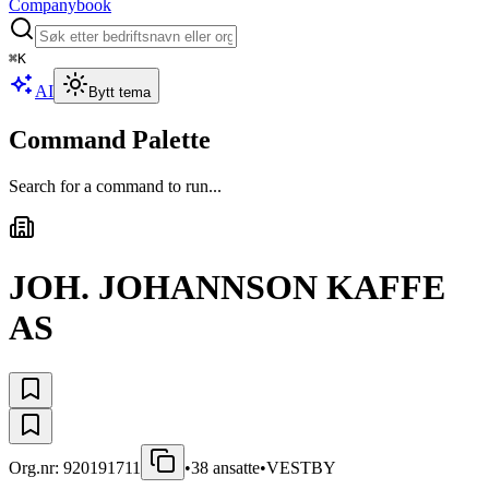
Companybook
⌘
K
AI
Bytt tema
Command Palette
Search for a command to run...
JOH. JOHANNSON KAFFE
AS
Org.nr:
920191711
•
38
ansatte
•
VESTBY