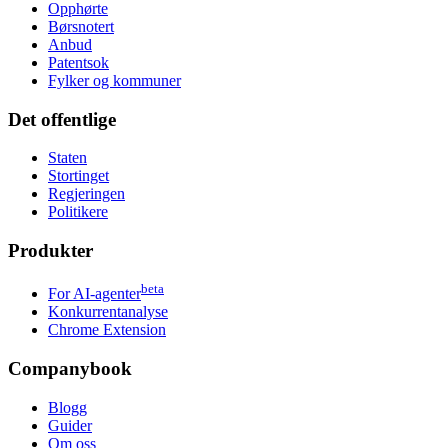
Opphørte
Børsnotert
Anbud
Patentsok
Fylker og kommuner
Det offentlige
Staten
Stortinget
Regjeringen
Politikere
Produkter
beta
For AI-agenter
Konkurrentanalyse
Chrome Extension
Companybook
Blogg
Guider
Om oss