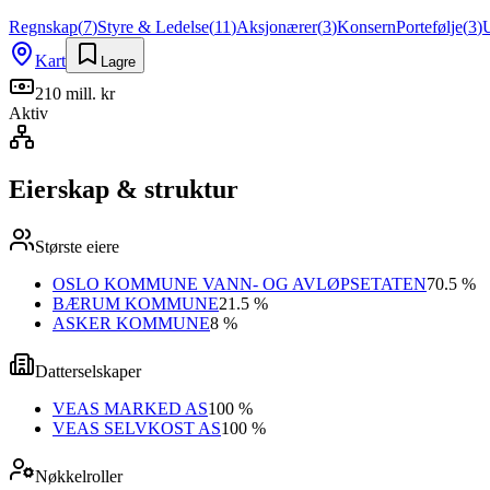
Regnskap
(
7
)
Styre & Ledelse
(
11
)
Aksjonærer
(
3
)
Konsern
Portefølje
(
3
)
Kart
Lagre
210 mill. kr
Aktiv
Eierskap & struktur
Største eiere
OSLO KOMMUNE VANN- OG AVLØPSETATEN
70.5 %
BÆRUM KOMMUNE
21.5 %
ASKER KOMMUNE
8 %
Datterselskaper
VEAS MARKED AS
100 %
VEAS SELVKOST AS
100 %
Nøkkelroller