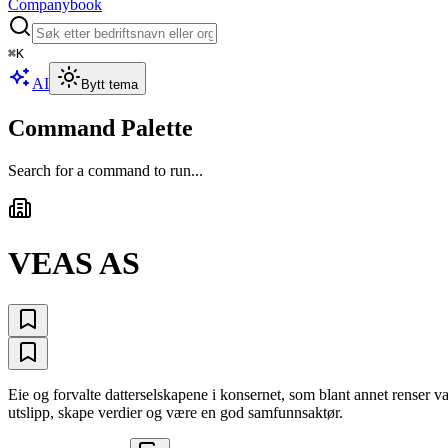
Companybook
⌘
K
AI
Bytt tema
Command Palette
Search for a command to run...
VEAS AS
Eie og forvalte datterselskapene i konsernet, som blant annet renser v
utslipp, skape verdier og være en god samfunnsaktør.