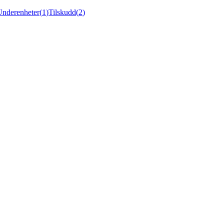
Underenheter
(
1
)
Tilskudd
(
2
)