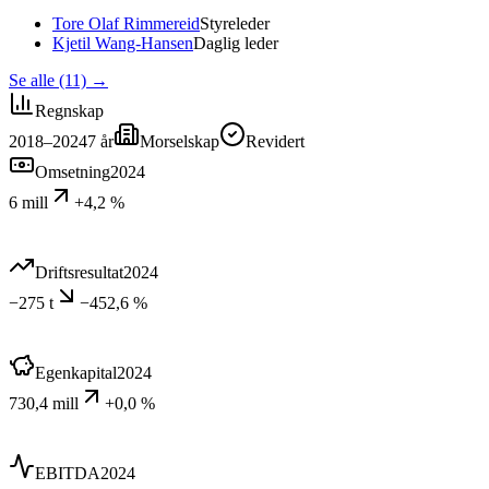
Tore Olaf Rimmereid
Styreleder
Kjetil Wang-Hansen
Daglig leder
Se alle (11)
→
Regnskap
2018–2024
7
år
Morselskap
Revidert
Omsetning
2024
6 mill
+4,2 %
Driftsresultat
2024
−275 t
−452,6 %
Egenkapital
2024
730,4 mill
+0,0 %
EBITDA
2024