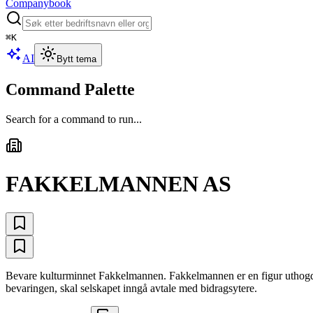
Companybook
⌘
K
AI
Bytt tema
Command Palette
Search for a command to run...
FAKKELMANNEN AS
Bevare kulturminnet Fakkelmannen. Fakkelmannen er en figur uthogd i 
bevaringen, skal selskapet inngå avtale med bidragsytere.