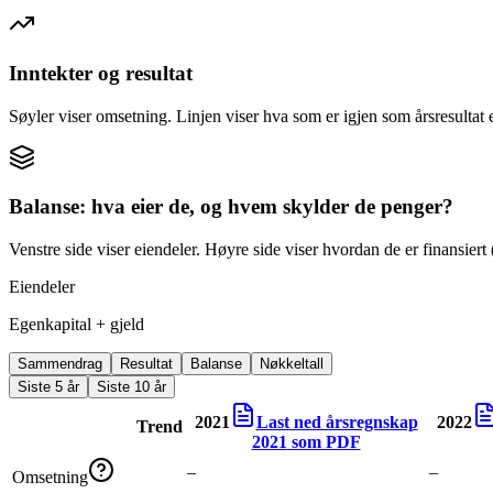
Inntekter og resultat
Søyler viser omsetning. Linjen viser hva som er igjen som årsresultat e
Balanse: hva eier de, og hvem skylder de penger?
Venstre side viser eiendeler. Høyre side viser hvordan de er finansiert (
Eiendeler
Egenkapital + gjeld
Sammendrag
Resultat
Balanse
Nøkkeltall
Siste 5 år
Siste 10 år
2021
Last ned årsregnskap
2022
Trend
2021
som PDF
–
–
Omsetning