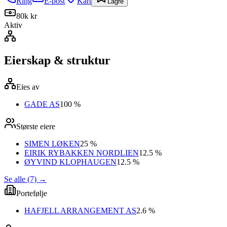
Ring
E-post
Kart
Lagre
80k kr
Aktiv
Eierskap & struktur
Eies av
GADE AS
100 %
Største eiere
SIMEN LØKEN
25 %
EIRIK RYBAKKEN NORDLIEN
12.5 %
ØYVIND KLOPHAUGEN
12.5 %
Se alle (7)
→
Portefølje
HAFJELL ARRANGEMENT AS
2.6 %