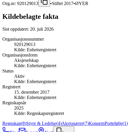
Org.nr:
920129013
•
Stiftet
2017
•
ØYER
Kildebelagte fakta
Sist oppdatert:
20. juli 2026
Organisasjonsnummer
920129013
Kilde:
Enhetsregisteret
Organisasjonsform
Aksjeselskap
Kilde:
Enhetsregisteret
Status
Aktiv
Kilde:
Enhetsregisteret
Registrert
15. desember 2017
Kilde:
Enhetsregisteret
Regnskapsår
2025
Kilde:
Regnskapsregisteret
Regnskap
(
8
)
Styre & Ledelse
(
4
)
Aksjonærer
(
7
)
Konsern
Portefølje
(
1
)