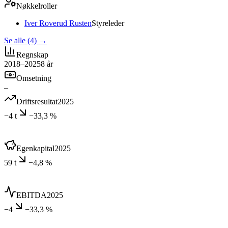
Nøkkelroller
Iver Roverud Rusten
Styreleder
Se alle (4)
→
Regnskap
2018–2025
8
år
Omsetning
–
Driftsresultat
2025
−4 t
−33,3 %
Egenkapital
2025
59 t
−4,8 %
EBITDA
2025
−4
−33,3 %