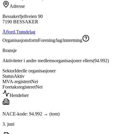
Adresse
Bessakerfjellveien 90
7190
BESSAKER
Åfjord
,
Trøndelag
Organisasjonsform
Forening/lag/innretning
Bransje
Aktiviteter i andre medlemsorganisasjoner ellers
(
94.992
)
Sektor
Ideelle organisasjoner
Status
Aktiv
MVA-registrert
Nei
Foretaksregisteret
Nei
Hendelser
NACE-kode: 94.992 → (tom)
3. juni