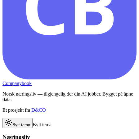
CB
Companybook
Norsk næringsliv — tilgjengelig der din AI jobber. Bygget på åpne
data.
Et prosjekt fra
D&CO
Bytt tema
Bytt tema
Næringsliv