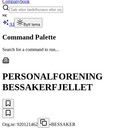
Companybook
⌘
K
AI
Bytt tema
Command Palette
Search for a command to run...
PERSONALFORENING
BESSAKERFJELLET
Org.nr:
920121462
•
BESSAKER