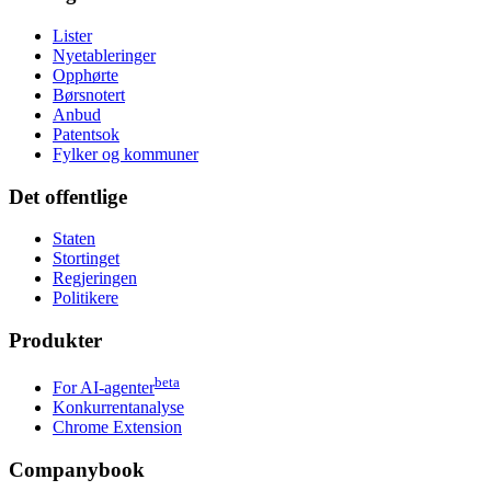
Lister
Nyetableringer
Opphørte
Børsnotert
Anbud
Patentsok
Fylker og kommuner
Det offentlige
Staten
Stortinget
Regjeringen
Politikere
Produkter
beta
For AI-agenter
Konkurrentanalyse
Chrome Extension
Companybook