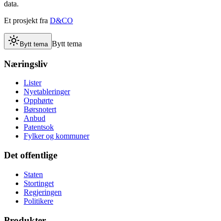
data.
Et prosjekt fra
D&CO
Bytt tema
Bytt tema
Næringsliv
Lister
Nyetableringer
Opphørte
Børsnotert
Anbud
Patentsok
Fylker og kommuner
Det offentlige
Staten
Stortinget
Regjeringen
Politikere
Produkter