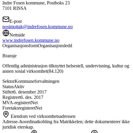
Indre Fosen kommune, Postboks 23
7101
RISSA
E-post
postmottak@indrefosen.kommune.no
Nettside
www.indrefosen.kommune.no
Organisasjonsform
Organisasjonsledd
Bransje
Offentlig administrasjon tilknyttet helsestell, undervisning, kultur og
annen sosial virksomhet
(
84.120
)
Sektor
Kommuneforvaltningen
Status
Aktiv
Stiftet
6. desember 2017
Registrert
6. des. 2017
MVA-registrert
Nei
Foretaksregisteret
Nei
Eiendom ved virksomhetsadressen
Adresse-/koordinatkobling fra Matrikkelen; dette dokumenterer ikke
juridisk eierskap.