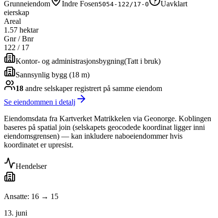
Grunneiendom
Indre Fosen
Uavklart
5054-122/17-0
eierskap
Areal
1.57 hektar
Gnr / Bnr
122
/
17
Kontor- og administrasjonsbygning
(
Tatt i bruk
)
Sannsynlig bygg (18 m)
18
andre selskap
er
registrert på samme eiendom
Se eiendommen i detalj
Eiendomsdata fra Kartverket Matrikkelen via Geonorge. Koblingen
baseres på spatial join (selskapets geocodede koordinat ligger inni
eiendomsgrensen) — kan inkludere naboeiendommer hvis
koordinatet er upresist.
Hendelser
Ansatte: 16 → 15
13. juni