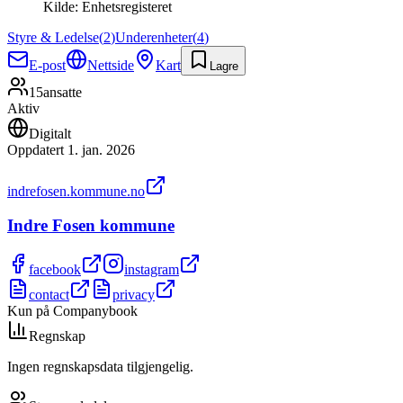
Kilde:
Enhetsregisteret
Styre & Ledelse
(
2
)
Underenheter
(
4
)
E-post
Nettside
Kart
Lagre
15
ansatte
Aktiv
Digitalt
Oppdatert
1. jan. 2026
indrefosen.kommune.no
Indre Fosen kommune
facebook
instagram
contact
privacy
Kun på Companybook
Regnskap
Ingen regnskapsdata tilgjengelig.