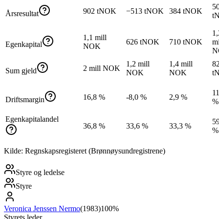
5
902 tNOK
−513 tNOK
384 tNOK
Årsresultat
t
1,
1,1 mill
626 tNOK
710 tNOK
mi
Egenkapital
NOK
N
1,2 mill
1,4 mill
8
2 mill NOK
Sum gjeld
NOK
NOK
t
11
16,8 %
-8,0 %
2,9 %
Driftsmargin
%
Egenkapitalandel
59
36,8 %
33,6 %
33,3 %
%
Kilde: Regnskapsregisteret (Brønnøysundregistrene)
Styre og ledelse
Styre
Veronica Jenssen Nermo
(
1983
)
100%
Styrets leder