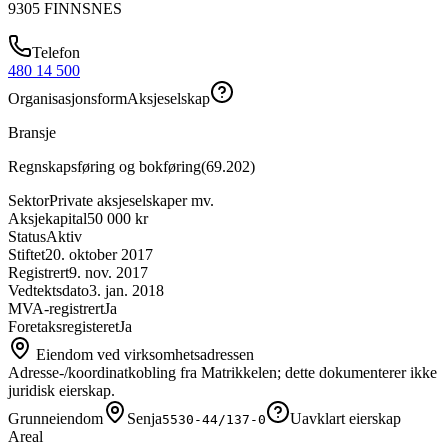
9305
FINNSNES
Telefon
480 14 500
Organisasjonsform
Aksjeselskap
Bransje
Regnskapsføring og bokføring
(
69.202
)
Sektor
Private aksjeselskaper mv.
Aksjekapital
50 000 kr
Status
Aktiv
Stiftet
20. oktober 2017
Registrert
9. nov. 2017
Vedtektsdato
3. jan. 2018
MVA-registrert
Ja
Foretaksregisteret
Ja
Eiendom ved virksomhetsadressen
Adresse-/koordinatkobling fra Matrikkelen; dette dokumenterer ikke
juridisk eierskap.
Grunneiendom
Senja
Uavklart eierskap
5530-44/137-0
Areal