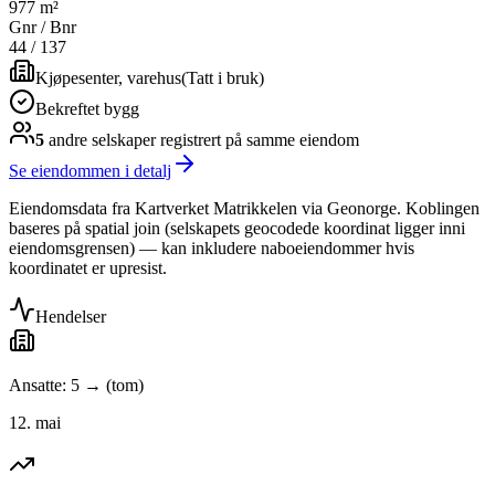
977 m²
Gnr / Bnr
44
/
137
Kjøpesenter, varehus
(
Tatt i bruk
)
Bekreftet bygg
5
andre selskap
er
registrert på samme eiendom
Se eiendommen i detalj
Eiendomsdata fra Kartverket Matrikkelen via Geonorge. Koblingen
baseres på spatial join (selskapets geocodede koordinat ligger inni
eiendomsgrensen) — kan inkludere naboeiendommer hvis
koordinatet er upresist.
Hendelser
Ansatte: 5 → (tom)
12. mai