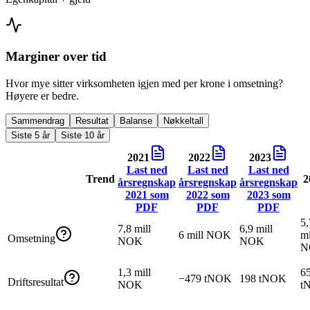
Marginer over tid
Hvor mye sitter virksomheten igjen med per krone i omsetning?
Høyere er bedre.
Sammendrag
Resultat
Balanse
Nøkkeltall
Siste 5 år
Siste 10 år
2021
2022
2023
Last ned
Last ned
Last ned
Trend
2
årsregnskap
årsregnskap
årsregnskap
2021
som
2022
som
2023
som
PDF
PDF
PDF
5,
7,8 mill
6,9 mill
6 mill NOK
mi
Omsetning
NOK
NOK
N
1,3 mill
6
−479 tNOK
198 tNOK
Driftsresultat
NOK
t