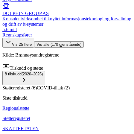
DOLPHIN GROUP AS
Konsulentvirksomhet tilknyttet informasjonsteknologi og forvaltning
og drift av it-systemer
5.6 mill
Regnskapsfører
Vis
25
flere
Vis alle (
170
gjenstående)
Kilde: Brønnøysundregistrene
Tilskudd og støtte
8
tilskudd
(
2020–2026
)
Støtteregisteret
(
6
)
COVID-tiltak
(
2
)
Siste tilskudd
Regionalstøtte
Støtteregisteret
SKATTEETATEN