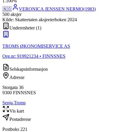
1
.
100
%
🇳🇴
VERONICA JENSSEN NERMO
(
1983
)
500
aksjer
Kilde: Skatteetaten aksjeeierboken 2024
Underenheter
(
1
)
TROMS ØKONOMISERVICE AS
Org.nr:
919921234
• FINNSNES
Selskapsinformasjon
Adresse
Storgata 36
9300
FINNSNES
Senja
,
Troms
Vis kart
Postadresse
Postboks 221