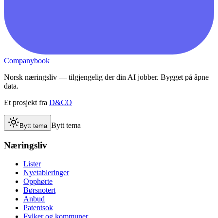
Companybook
Norsk næringsliv — tilgjengelig der din AI jobber. Bygget på åpne
data.
Et prosjekt fra
D&CO
Bytt tema
Bytt tema
Næringsliv
Lister
Nyetableringer
Opphørte
Børsnotert
Anbud
Patentsok
Fylker og kommuner