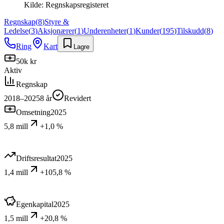
Kilde:
Regnskapsregisteret
Regnskap
(
8
)
Styre &
Ledelse
(
3
)
Aksjonærer
(
1
)
Underenheter
(
1
)
Kunder
(
195
)
Tilskudd
(
8
)
Ring
Kart
Lagre
50k kr
Aktiv
Regnskap
2018–2025
8
år
Revidert
Omsetning
2025
5,8 mill
+1,0 %
Driftsresultat
2025
1,4 mill
+105,8 %
Egenkapital
2025
1,5 mill
+20,8 %