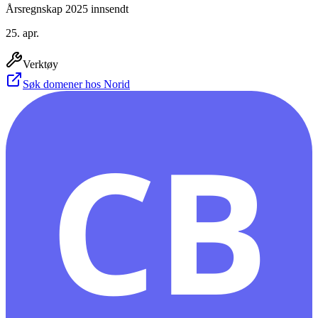
Årsregnskap 2025 innsendt
25. apr.
Verktøy
Søk domener hos Norid
CB