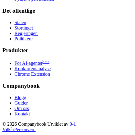
Det offentlige
Staten
Stortinget
Regjeringen
Politikere
Produkter
beta
For AI-agenter
Konkurrentanalyse
Chrome Extension
Companybook
Blogg
Guider
Om oss
Kontakt
©
2026
Companybook
|
Utviklet av
0-1
Vilkår
Personvern