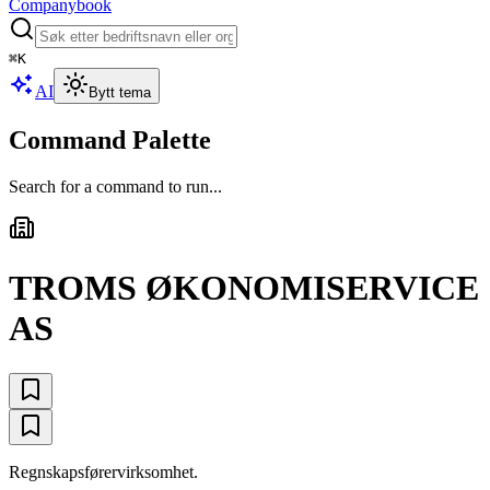
Companybook
⌘
K
AI
Bytt tema
Command Palette
Search for a command to run...
TROMS ØKONOMISERVICE
AS
Regnskapsførervirksomhet.