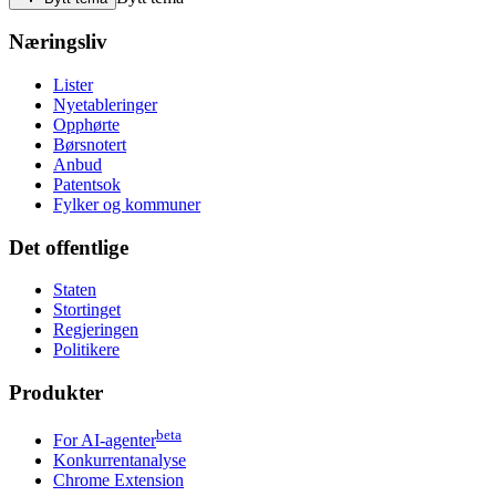
Næringsliv
Lister
Nyetableringer
Opphørte
Børsnotert
Anbud
Patentsok
Fylker og kommuner
Det offentlige
Staten
Stortinget
Regjeringen
Politikere
Produkter
beta
For AI-agenter
Konkurrentanalyse
Chrome Extension