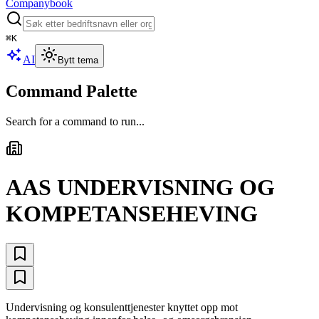
Companybook
⌘
K
AI
Bytt tema
Command Palette
Search for a command to run...
AAS UNDERVISNING OG
KOMPETANSEHEVING
Undervisning og konsulenttjenester knyttet opp mot