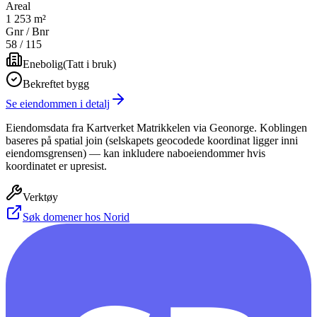
Areal
1 253 m²
Gnr / Bnr
58
/
115
Enebolig
(
Tatt i bruk
)
Bekreftet bygg
Se eiendommen i detalj
Eiendomsdata fra Kartverket Matrikkelen via Geonorge. Koblingen
baseres på spatial join (selskapets geocodede koordinat ligger inni
eiendomsgrensen) — kan inkludere naboeiendommer hvis
koordinatet er upresist.
Verktøy
Søk domener hos Norid