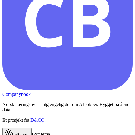
CB
Companybook
Norsk næringsliv — tilgjengelig der din AI jobber. Bygget på åpne
data.
Et prosjekt fra
D&CO
Bytt tema
Bytt tema