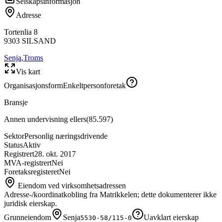
Selskapsinformasjon
Adresse
Tortenlia 8
9303
SILSAND
Senja
,
Troms
Vis kart
Organisasjonsform
Enkeltpersonforetak
Bransje
Annen undervisning ellers
(
85.597
)
Sektor
Personlig næringsdrivende
Status
Aktiv
Registrert
28. okt. 2017
MVA-registrert
Nei
Foretaksregisteret
Nei
Eiendom ved virksomhetsadressen
Adresse-/koordinatkobling fra Matrikkelen; dette dokumenterer ikke
juridisk eierskap.
Grunneiendom
Senja
Uavklart eierskap
5530-58/115-0