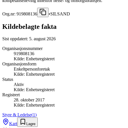
kompetanseheving innenfor helse- og omsorgsbransjen.
Org.nr:
919808136
•
SILSAND
Kildebelagte fakta
Sist oppdatert:
5. august 2026
Organisasjonsnummer
919808136
Kilde:
Enhetsregisteret
Organisasjonsform
Enkeltpersonforetak
Kilde:
Enhetsregisteret
Status
Aktiv
Kilde:
Enhetsregisteret
Registrert
28. oktober 2017
Kilde:
Enhetsregisteret
Styre & Ledelse
(
1
)
Kart
Lagre