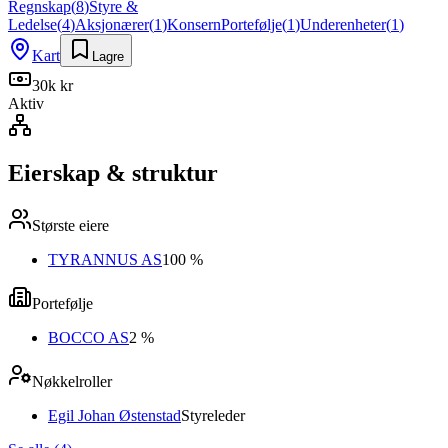
Regnskap
(
8
)
Styre &
Ledelse
(
4
)
Aksjonærer
(
1
)
Konsern
Portefølje
(
1
)
Underenheter
(
1
)
Kart
Lagre
30k kr
Aktiv
Eierskap & struktur
Største eiere
TYRANNUS AS
100 %
Portefølje
BOCCO AS
2 %
Nøkkelroller
Egil Johan Østenstad
Styreleder