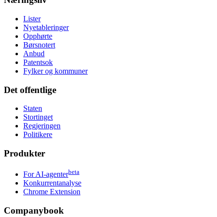
Lister
Nyetableringer
Opphørte
Børsnotert
Anbud
Patentsok
Fylker og kommuner
Det offentlige
Staten
Stortinget
Regjeringen
Politikere
Produkter
beta
For AI-agenter
Konkurrentanalyse
Chrome Extension
Companybook