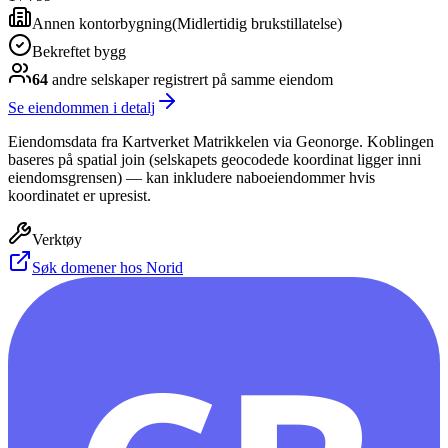
Annen kontorbygning
(
Midlertidig brukstillatelse
)
Bekreftet bygg
64
andre selskap
er
registrert på samme eiendom
Se eiendommen i detalj
Eiendomsdata fra Kartverket Matrikkelen via Geonorge. Koblingen
baseres på spatial join (selskapets geocodede koordinat ligger inni
eiendomsgrensen) — kan inkludere naboeiendommer hvis
koordinatet er upresist.
Verktøy
Søk domener hos Norid