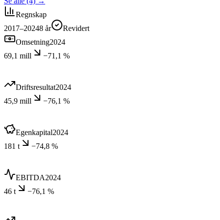
Se alle (4)
→
Regnskap
2017–2024
8
år
Revidert
Omsetning
2024
69,1 mill
−71,1 %
Driftsresultat
2024
45,9 mill
−76,1 %
Egenkapital
2024
181 t
−74,8 %
EBITDA
2024
46 t
−76,1 %