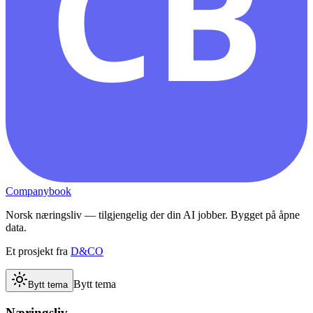
CB
Companybook
Norsk næringsliv — tilgjengelig der din AI jobber. Bygget på åpne
data.
Et prosjekt fra
D&CO
Bytt tema
Bytt tema
Næringsliv