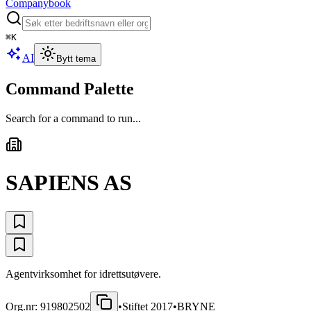
Companybook
⌘
K
AI
Bytt tema
Command Palette
Search for a command to run...
SAPIENS AS
Agentvirksomhet for idrettsutøvere.
Org.nr:
919802502
•
Stiftet
2017
•
BRYNE