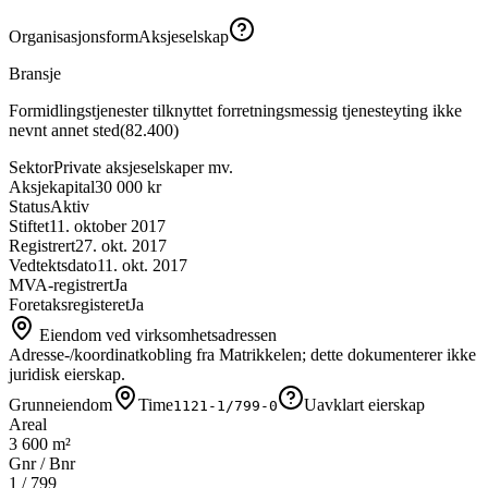
Organisasjonsform
Aksjeselskap
Bransje
Formidlingstjenester tilknyttet forretningsmessig tjenesteyting ikke
nevnt annet sted
(
82.400
)
Sektor
Private aksjeselskaper mv.
Aksjekapital
30 000 kr
Status
Aktiv
Stiftet
11. oktober 2017
Registrert
27. okt. 2017
Vedtektsdato
11. okt. 2017
MVA-registrert
Ja
Foretaksregisteret
Ja
Eiendom ved virksomhetsadressen
Adresse-/koordinatkobling fra Matrikkelen; dette dokumenterer ikke
juridisk eierskap.
Grunneiendom
Time
Uavklart eierskap
1121-1/799-0
Areal
3 600 m²
Gnr / Bnr
1
/
799