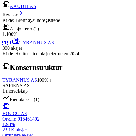
AAUDIT AS
Revisor
Kilde: Brønnøysundregistrene
Aksjonærer
(
1
)
1
.
100
%
🇳🇴
TYRANNUS AS
300
aksjer
Kilde: Skatteetaten aksjeeierboken 2024
Konsernstruktur
TYRANNUS AS
100
% ↓
SAPIENS AS
1
morselskap
Eier aksjer i
(
1
)
BOCCO AS
Org.nr:
915461492
1.98
%
23.1K
aksjer
Ordinære aksjer