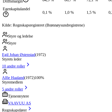
Driftsmargin
Egenkapitalandel
0,1 %
1,0 %
1,5 %
0
Kilde: Regnskapsregisteret (Brønnøysundregistrene)
Styre og ledelse
Styre
Egil Johan Østenstad
(
1972
)
Styrets leder
10
andre roller
Alfie Haaland
(
1972
)
100%
Styremedlem
5
andre roller
Tjenesteytere
VAAVUU AS
Regnskapsfører