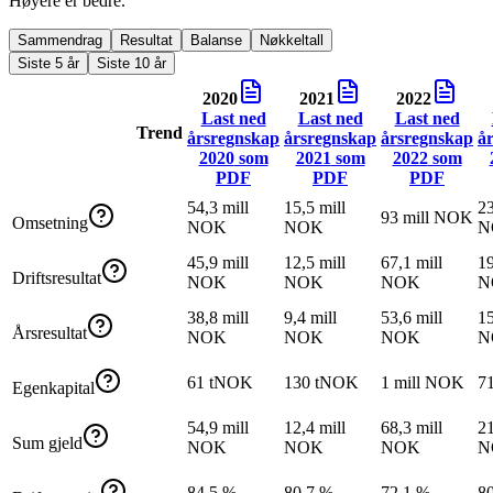
Høyere er bedre.
Sammendrag
Resultat
Balanse
Nøkkeltall
Siste 5 år
Siste 10 år
2020
2021
2022
Last ned
Last ned
Last ned
Trend
årsregnskap
årsregnskap
årsregnskap
å
2020
som
2021
som
2022
som
PDF
PDF
PDF
54,3 mill
15,5 mill
23
93 mill NOK
Omsetning
NOK
NOK
N
45,9 mill
12,5 mill
67,1 mill
19
Driftsresultat
NOK
NOK
NOK
N
38,8 mill
9,4 mill
53,6 mill
15
Årsresultat
NOK
NOK
NOK
N
61 tNOK
130 tNOK
1 mill NOK
7
Egenkapital
54,9 mill
12,4 mill
68,3 mill
21
Sum gjeld
NOK
NOK
NOK
N
84,5 %
80,7 %
72,1 %
8