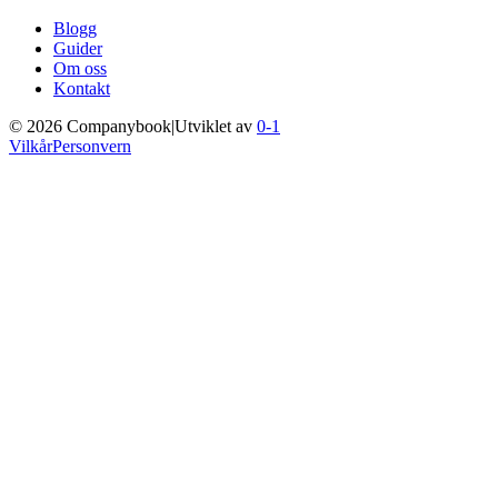
Blogg
Guider
Om oss
Kontakt
©
2026
Companybook
|
Utviklet av
0-1
Vilkår
Personvern