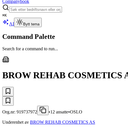
Companybook
⌘
K
AI
Bytt tema
Command Palette
Search for a command to run...
BROW REHAB COSMETICS 
Org.nr:
919737972
•
12
ansatte
•
OSLO
Underenhet av
BROW REHAB COSMETICS AS