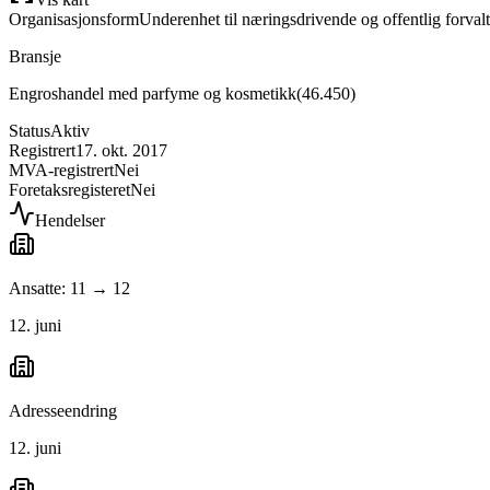
Organisasjonsform
Underenhet til næringsdrivende og offentlig forval
Bransje
Engroshandel med parfyme og kosmetikk
(
46.450
)
Status
Aktiv
Registrert
17. okt. 2017
MVA-registrert
Nei
Foretaksregisteret
Nei
Hendelser
Ansatte: 11 → 12
12. juni
Adresseendring
12. juni