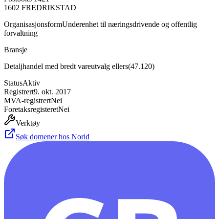
1602
FREDRIKSTAD
Organisasjonsform
Underenhet til næringsdrivende og offentlig
forvaltning
Bransje
Detaljhandel med bredt vareutvalg ellers
(
47.120
)
Status
Aktiv
Registrert
9. okt. 2017
MVA-registrert
Nei
Foretaksregisteret
Nei
Verktøy
Søk domener hos Norid