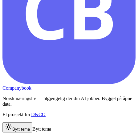
CB
Companybook
Norsk næringsliv — tilgjengelig der din AI jobber. Bygget på åpne
data.
Et prosjekt fra
D&CO
Bytt tema
Bytt tema