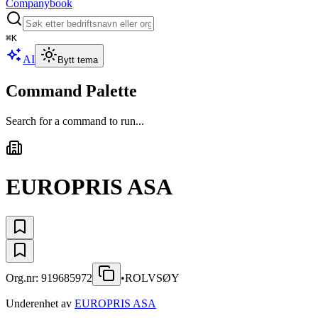
Companybook
⌘
K
AI
Bytt tema
Command Palette
Search for a command to run...
EUROPRIS ASA
Org.nr:
919685972
•
ROLVSØY
Underenhet av
EUROPRIS ASA