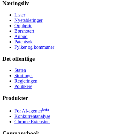
Næringsliv
Lister
Nyetableringer
Opphørte
Børsnotert
Anbud
Patentsok
Fylker og kommuner
Det offentlige
Staten
Stortinget
Regjeringen
Politikere
Produkter
beta
For AI-agenter
Konkurrentanalyse
Chrome Extension
Companybook