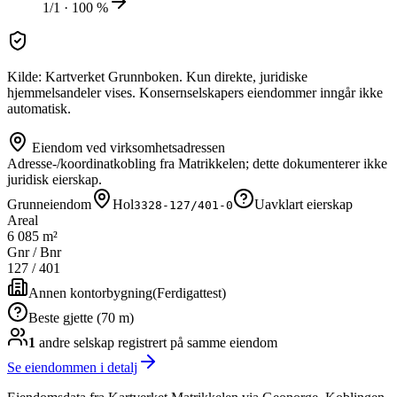
1/1 · 100 %
Kilde: Kartverket Grunnboken. Kun direkte, juridiske
hjemmelsandeler vises. Konsernselskapers eiendommer inngår ikke
automatisk.
Eiendom ved virksomhetsadressen
Adresse-/koordinatkobling fra Matrikkelen; dette dokumenterer ikke
juridisk eierskap.
Grunneiendom
Hol
Uavklart eierskap
3328-127/401-0
Areal
6 085 m²
Gnr / Bnr
127
/
401
Annen kontorbygning
(
Ferdigattest
)
Beste gjette (70 m)
1
andre selskap
registrert på samme eiendom
Se eiendommen i detalj