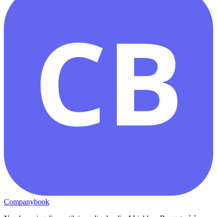
CB
Companybook