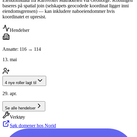
Eiendomsdata fra Kartverket Matrikkelen via Geonorge. Koblingen
baseres på spatial join (selskapets geocodede koordinat ligger inni
eiendomsgrensen) — kan inkludere naboeiendommer hvis
koordinatet er upresist.
Hendelser
Ansatte: 116 → 114
13. mai
4 nye roller lagt til
29. apr.
Se alle hendelser
Verktøy
Søk domener hos Norid