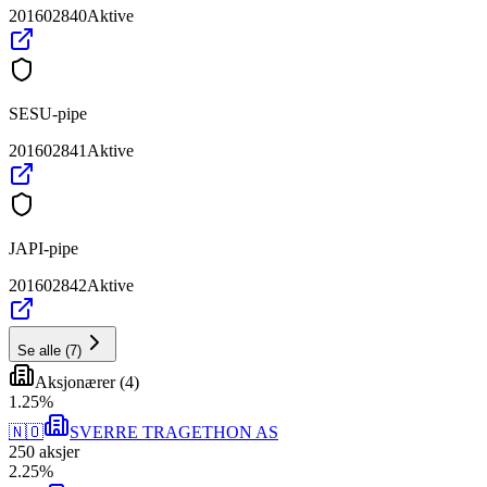
201602840
Aktive
SESU-pipe
201602841
Aktive
JAPI-pipe
201602842
Aktive
Se alle
(
7
)
Aksjonærer
(
4
)
1
.
25
%
🇳🇴
SVERRE TRAGETHON AS
250
aksjer
2
.
25
%