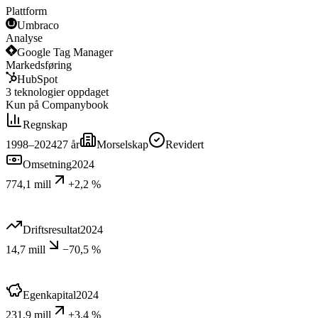
Plattform
Umbraco
Analyse
Google Tag Manager
Markedsføring
HubSpot
3
teknologier
oppdaget
Kun på Companybook
Regnskap
1998–2024
27
år
Morselskap
Revidert
Omsetning
2024
774,1 mill
+2,2 %
Driftsresultat
2024
14,7 mill
−70,5 %
Egenkapital
2024
231,9 mill
+3,4 %