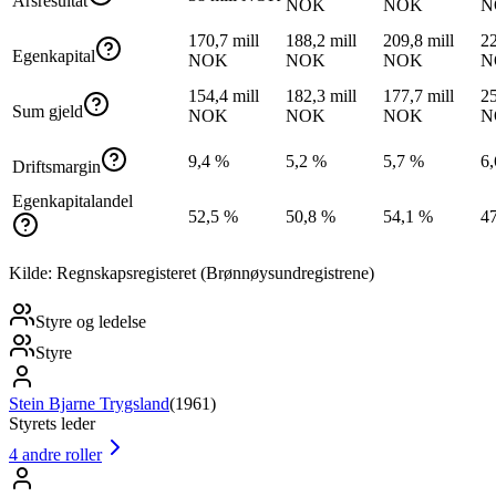
Årsresultat
NOK
NOK
N
170,7 mill
188,2 mill
209,8 mill
22
Egenkapital
NOK
NOK
NOK
N
154,4 mill
182,3 mill
177,7 mill
25
Sum gjeld
NOK
NOK
NOK
N
9,4 %
5,2 %
5,7 %
6
Driftsmargin
Egenkapitalandel
52,5 %
50,8 %
54,1 %
4
Kilde: Regnskapsregisteret (Brønnøysundregistrene)
Styre og ledelse
Styre
Stein Bjarne Trygsland
(
1961
)
Styrets leder
4
andre roller