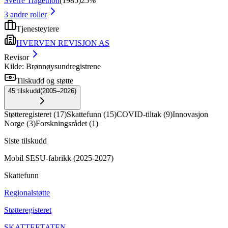
Sverre Tragethon
(
1985
)
25%
3
andre roller
Tjenesteytere
HVERVEN REVISJON AS
Revisor
Kilde: Brønnøysundregistrene
Tilskudd og støtte
45
tilskudd
(
2005–2026
)
Støtteregisteret
(
17
)
Skattefunn
(
15
)
COVID-tiltak
(
9
)
Innovasjon
Norge
(
3
)
Forskningsrådet
(
1
)
Siste tilskudd
Mobil SESU-fabrikk (2025-2027)
Skattefunn
Regionalstøtte
Støtteregisteret
SKATTEETATEN