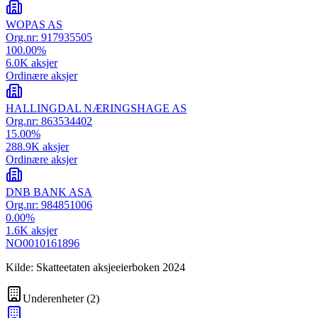
WOPAS AS
Org.nr:
917935505
100.00
%
6.0K
aksjer
Ordinære aksjer
HALLINGDAL NÆRINGSHAGE AS
Org.nr:
863534402
15.00
%
288.9K
aksjer
Ordinære aksjer
DNB BANK ASA
Org.nr:
984851006
0.00
%
1.6K
aksjer
NO0010161896
Kilde: Skatteetaten aksjeeierboken 2024
Underenheter
(
2
)