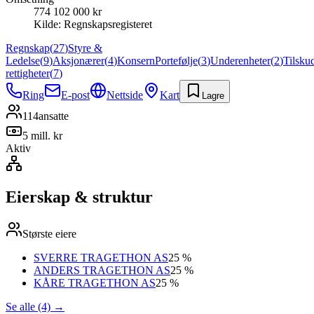
774 102 000 kr
Kilde:
Regnskapsregisteret
Regnskap
(
27
)
Styre &
Ledelse
(
9
)
Aksjonærer
(
4
)
Konsern
Portefølje
(
3
)
Underenheter
(
2
)
Tilsku
rettigheter
(
7
)
Ring
E-post
Nettside
Kart
Lagre
114
ansatte
5 mill. kr
Aktiv
Eierskap & struktur
Største eiere
SVERRE TRAGETHON AS
25 %
ANDERS TRAGETHON AS
25 %
KÅRE TRAGETHON AS
25 %
Se alle (4)
→