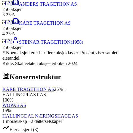
🇳🇴
ANDERS TRAGETHON AS
250
aksjer
3
.
25
%
🇳🇴
KÅRE TRAGETHON AS
250
aksjer
4
.
25
%
🇳🇴
STEINAR TRAGETHON
(
1958
)
250
aksjer
* Noen aksjonærer har flere aksjeklasser. Prosent viser samlet
eierandel.
Kilde: Skatteetaten aksjeeierboken 2024
Konsernstruktur
KÅRE TRAGETHON AS
25
% ↓
HALLINGPLAST AS
100
%
WOPAS AS
15
%
HALLINGDAL NÆRINGSHAGE AS
1
morselskap
·
2
datterselskap
er
Eier aksjer i
(
3
)