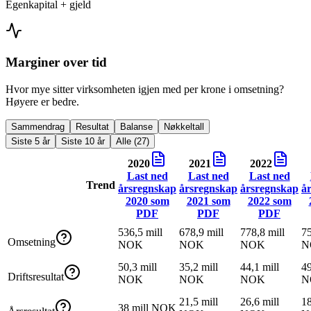
Egenkapital + gjeld
Marginer over tid
Hvor mye sitter virksomheten igjen med per krone i omsetning?
Høyere er bedre.
Sammendrag
Resultat
Balanse
Nøkkeltall
Siste 5 år
Siste 10 år
Alle (27)
2020
2021
2022
Last ned
Last ned
Last ned
Trend
årsregnskap
årsregnskap
årsregnskap
å
2020
som
2021
som
2022
som
PDF
PDF
PDF
536,5 mill
678,9 mill
778,8 mill
75
Omsetning
NOK
NOK
NOK
N
50,3 mill
35,2 mill
44,1 mill
49
Driftsresultat
NOK
NOK
NOK
N
21,5 mill
26,6 mill
18
38 mill NOK