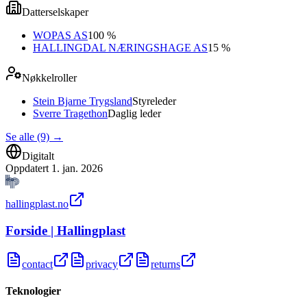
Datterselskaper
WOPAS AS
100 %
HALLINGDAL NÆRINGSHAGE AS
15 %
Nøkkelroller
Stein Bjarne Trygsland
Styreleder
Sverre Tragethon
Daglig leder
Se alle (9)
→
Digitalt
Oppdatert
1. jan. 2026
hallingplast.no
Forside | Hallingplast
contact
privacy
returns
Teknologier