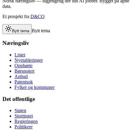
Norsk næringsliv — tilgjengelig der din AI jobber. Bygget på åpne
data.
Et prosjekt fra
D&CO
Bytt tema
Bytt tema
Næringsliv
Lister
Nyetableringer
Opphørte
Børsnotert
Anbud
Patentsok
Fylker og kommuner
Det offentlige
Staten
Stortinget
Regjeringen
Politikere