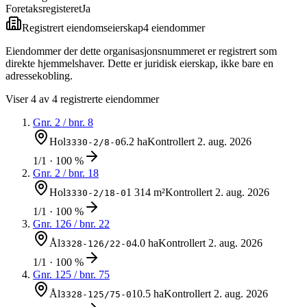
Foretaksregisteret
Ja
Registrert eiendomseierskap
4
eiendom
mer
Eiendommer der dette organisasjonsnummeret er registrert som
direkte hjemmelshaver. Dette er juridisk eierskap, ikke bare en
adressekobling.
Viser
4
av
4
registrerte eiendommer
Gnr.
2
/ bnr.
8
Hol
6.2 ha
Kontrollert
2. aug. 2026
3330-2/8-0
1/1 · 100 %
Gnr.
2
/ bnr.
18
Hol
1 314 m²
Kontrollert
2. aug. 2026
3330-2/18-0
1/1 · 100 %
Gnr.
126
/ bnr.
22
Ål
4.0 ha
Kontrollert
2. aug. 2026
3328-126/22-0
1/1 · 100 %
Gnr.
125
/ bnr.
75
Ål
10.5 ha
Kontrollert
2. aug. 2026
3328-125/75-0