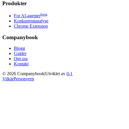
Produkter
beta
For AI-agenter
Konkurrentanalyse
Chrome Extension
Companybook
Blogg
Guider
Om oss
Kontakt
©
2026
Companybook
|
Utviklet av
0-1
Vilkår
Personvern