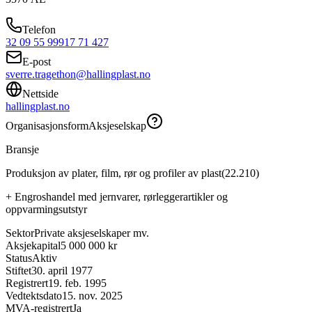
Telefon
32 09 55 99
917 71 427
E-post
sverre.tragethon@hallingplast.no
Nettside
hallingplast.no
Organisasjonsform
Aksjeselskap
Bransje
Produksjon av plater, film, rør og profiler av plast
(
22.210
)
+
Engroshandel med jernvarer, rørleggerartikler og
oppvarmingsutstyr
Sektor
Private aksjeselskaper mv.
Aksjekapital
5 000 000 kr
Status
Aktiv
Stiftet
30. april 1977
Registrert
19. feb. 1995
Vedtektsdato
15. nov. 2025
MVA-registrert
Ja