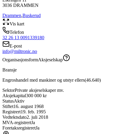
3036
DRAMMEN
Drammen
,
Buskerud
Vis kart
Telefon
32 26 13 00
91339180
E-post
info@miltronic.no
Organisasjonsform
Aksjeselskap
Bransje
Engroshandel med maskiner og utstyr ellers
(
46.640
)
Sektor
Private aksjeselskaper mv.
Aksjekapital
300 000 kr
Status
Aktiv
Stiftet
16. august 1968
Registrert
19. feb. 1995
Vedtektsdato
2. juli 2018
MVA-registrert
Ja
Foretaksregisteret
Ja