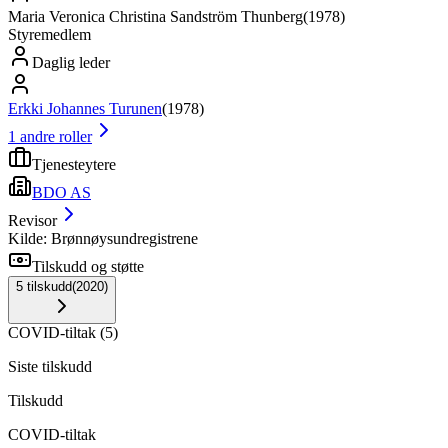
Maria Veronica Christina Sandström Thunberg
(
1978
)
Styremedlem
Daglig leder
Erkki Johannes Turunen
(
1978
)
1
andre roller
Tjenesteytere
BDO AS
Revisor
Kilde: Brønnøysundregistrene
Tilskudd og støtte
5
tilskudd
(
2020
)
COVID-tiltak
(
5
)
Siste tilskudd
Tilskudd
COVID-tiltak