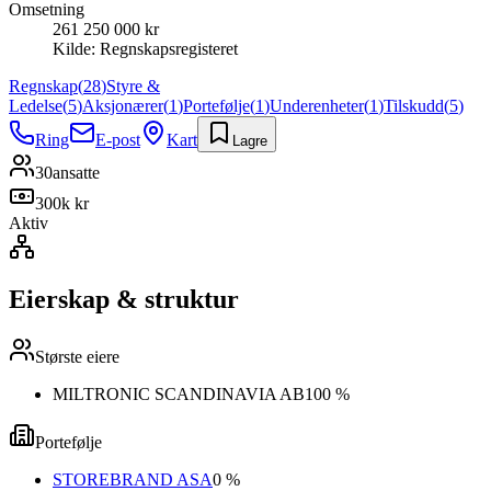
Omsetning
261 250 000 kr
Kilde:
Regnskapsregisteret
Regnskap
(
28
)
Styre &
Ledelse
(
5
)
Aksjonærer
(
1
)
Portefølje
(
1
)
Underenheter
(
1
)
Tilskudd
(
5
)
Ring
E-post
Kart
Lagre
30
ansatte
300k kr
Aktiv
Eierskap & struktur
Største eiere
MILTRONIC SCANDINAVIA AB
100 %
Portefølje
STOREBRAND ASA
0 %