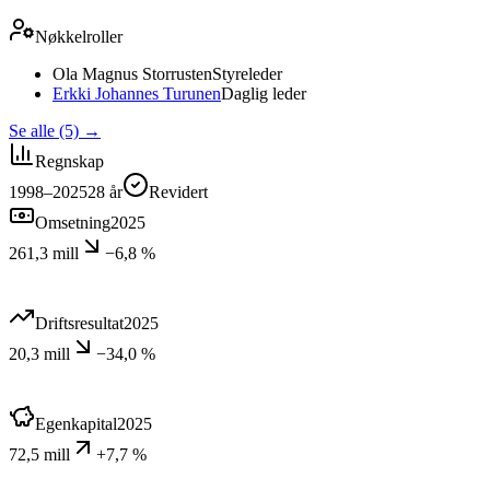
Nøkkelroller
Ola Magnus Storrusten
Styreleder
Erkki Johannes Turunen
Daglig leder
Se alle (5)
→
Regnskap
1998–2025
28
år
Revidert
Omsetning
2025
261,3 mill
−6,8 %
Driftsresultat
2025
20,3 mill
−34,0 %
Egenkapital
2025
72,5 mill
+7,7 %