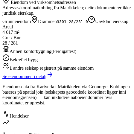
Eiendom ved virksomhetsadressen
Adresse-/koordinatkobling fra Matrikkelen; dette dokumenterer ikke
juridisk eierskap.
Grunneiendom
Drammen
Uavklart eierskap
3301-28/281-0
Areal
4 617 m²
Gnr / Bnr
28
/
281
Annen kontorbygning
(
Ferdigattest
)
Bekreftet bygg
1
andre selskap
registrert på samme eiendom
Se eiendommen i detalj
Eiendomsdata fra Kartverket Matrikkelen via Geonorge. Koblingen
baseres på spatial join (selskapets geocodede koordinat ligger inni
eiendomsgrensen) — kan inkludere naboeiendommer hvis
koordinatet er upresist.
Hendelser