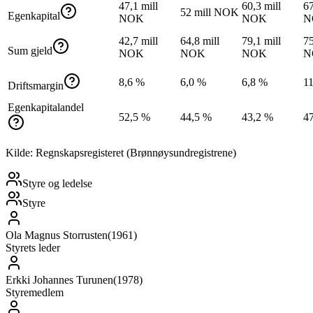
47,1 mill
60,3 mill
67
52 mill NOK
Egenkapital
NOK
NOK
N
42,7 mill
64,8 mill
79,1 mill
75
Sum gjeld
NOK
NOK
NOK
N
8,6 %
6,0 %
6,8 %
1
Driftsmargin
Egenkapitalandel
52,5 %
44,5 %
43,2 %
4
Kilde: Regnskapsregisteret (Brønnøysundregistrene)
Styre og ledelse
Styre
Ola Magnus Storrusten
(
1961
)
Styrets leder
Erkki Johannes Turunen
(
1978
)
Styremedlem