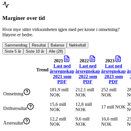
Marginer over tid
Hvor mye sitter virksomheten igjen med per krone i omsetning?
Høyere er bedre.
Sammendrag
Resultat
Balanse
Nøkkeltall
Siste 5 år
Siste 10 år
Alle (28)
2021
2022
2023
Last ned
Last ned
Last ned
Trend
årsregnskap
årsregnskap
årsregnskap
å
2021
som
2022
som
2023
som
PDF
PDF
PDF
181,9 mill
212,1 mill
252 mill
28
Omsetning
NOK
NOK
NOK
N
15,6 mill
12,8 mill
30
17 mill NOK
Driftsresultat
NOK
NOK
N
12,2 mill
9,6 mill
16,6 mill
23
Årsresultat
NOK
NOK
NOK
N