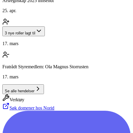
Årsregnskap 2025 innsendt
25. apr.
3 nye roller lagt til
17. mars
Fratrådt Styremedlem: Ola Magnus Storrusten
17. mars
Se alle hendelser
Verktøy
Søk domener hos Norid