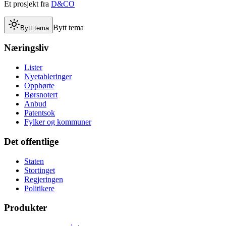
Et prosjekt fra
D&CO
Bytt tema
Bytt tema
Næringsliv
Lister
Nyetableringer
Opphørte
Børsnotert
Anbud
Patentsok
Fylker og kommuner
Det offentlige
Staten
Stortinget
Regjeringen
Politikere
Produkter