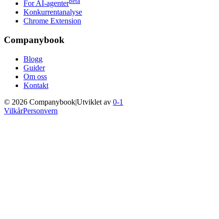
beta
For AI-agenter
Konkurrentanalyse
Chrome Extension
Companybook
Blogg
Guider
Om oss
Kontakt
©
2026
Companybook
|
Utviklet av
0-1
Vilkår
Personvern