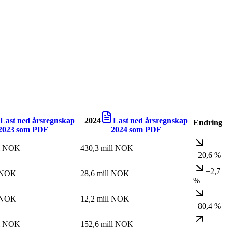
Last ned årsregnskap
2024
Last ned årsregnskap
Endring
2023
som PDF
2024
som PDF
ll NOK
430,3 mill NOK
−20,6 %
−2,7
l NOK
28,6 mill NOK
%
l NOK
12,2 mill NOK
−80,4 %
ll NOK
152,6 mill NOK