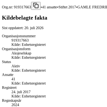
Org.nr:
919317663
•
41
ansatte
•
Stiftet
2017
•
GAMLE FREDRI
Kildebelagte fakta
Sist oppdatert:
20. juli 2026
Organisasjonsnummer
919317663
Kilde:
Enhetsregisteret
Organisasjonsform
Aksjeselskap
Kilde:
Enhetsregisteret
Status
Aktiv
Kilde:
Enhetsregisteret
Ansatte
41
Kilde:
Enhetsregisteret
Registrert
24. juli 2017
Kilde:
Enhetsregisteret
Regnskapsår
2024