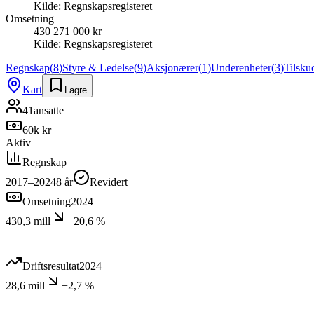
Kilde:
Regnskapsregisteret
Omsetning
430 271 000 kr
Kilde:
Regnskapsregisteret
Regnskap
(
8
)
Styre & Ledelse
(
9
)
Aksjonærer
(
1
)
Underenheter
(
3
)
Tilsku
Kart
Lagre
41
ansatte
60k kr
Aktiv
Regnskap
2017–2024
8
år
Revidert
Omsetning
2024
430,3 mill
−20,6 %
Driftsresultat
2024
28,6 mill
−2,7 %