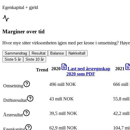
Egenkapital + gjeld
Marginer over tid
Hvor mye sitter virksomheten igjen med per krone i omsetning? Høyer
Sammendrag
Resultat
Balanse
Nøkkeltall
Siste 5 år
Siste 10 år
2020
Last ned årsregnskap
2021
Trend
2020
som PDF
496 mill NOK
666 mil
Omsetning
43 mill NOK
55,8 mi
Driftsresultat
39,5 mill NOK
42,2 mi
Årsresultat
62,9 mill NOK
104,7 m
Egenkapital