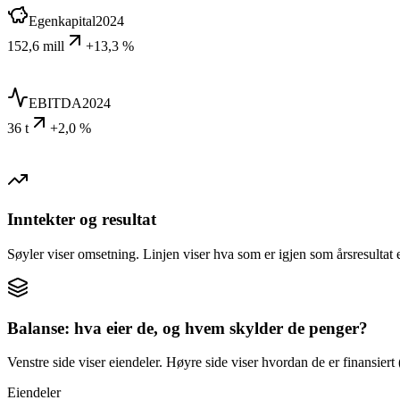
Egenkapital
2024
152,6 mill
+13,3 %
EBITDA
2024
36 t
+2,0 %
Inntekter og resultat
Søyler viser omsetning. Linjen viser hva som er igjen som årsresultat e
Balanse: hva eier de, og hvem skylder de penger?
Venstre side viser eiendeler. Høyre side viser hvordan de er finansiert (
Eiendeler