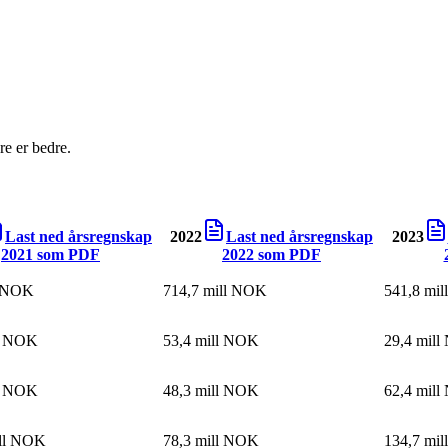
e er bedre.
Last ned årsregnskap
2022
Last ned årsregnskap
2023
2021
som PDF
2022
som PDF
l NOK
714,7 mill NOK
541,8 mi
ll NOK
53,4 mill NOK
29,4 mil
ll NOK
48,3 mill NOK
62,4 mil
ill NOK
78,3 mill NOK
134,7 mi