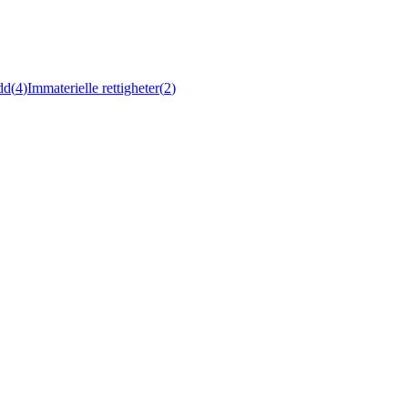
dd
(
4
)
Immaterielle rettigheter
(
2
)